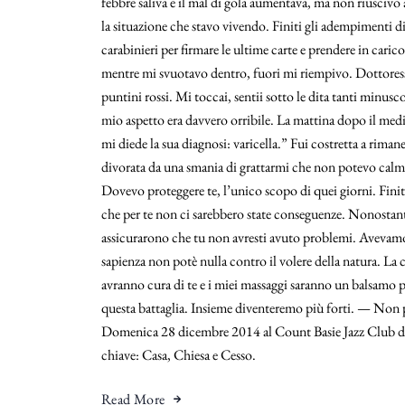
febbre saliva e il mal di gola aumentava, ma non riuscivo a
la situazione che stavo vivendo. Finiti gli adempimenti di
carabinieri per firmare le ultime carte e prendere in caric
mentre mi svuotavo dentro, fuori mi riempivo. Dottoressa,
puntini rossi. Mi toccai, sentii sotto le dita tanti minusc
mio aspetto era davvero orribile. La mattina dopo il medi
mi diede la sua diagnosi: varicella.” Fui costretta a riman
divorata da una smania di grattarmi che non potevo calma
Dovevo proteggere te, l’unico scopo di quei giorni. Finita 
che per te non ci sarebbero state conseguenze. Nonostante
assicurarono che tu non avresti avuto problemi. Avevamo v
sapienza non potè nulla contro il volere della natura. La 
avranno cura di te e i miei massaggi saranno un balsamo
questa battaglia. Insieme diventeremo più forti. — Non per
Domenica 28 dicembre 2014 al Count Basie Jazz Club di
chiave: Casa, Chiesa e Cesso.
Read More