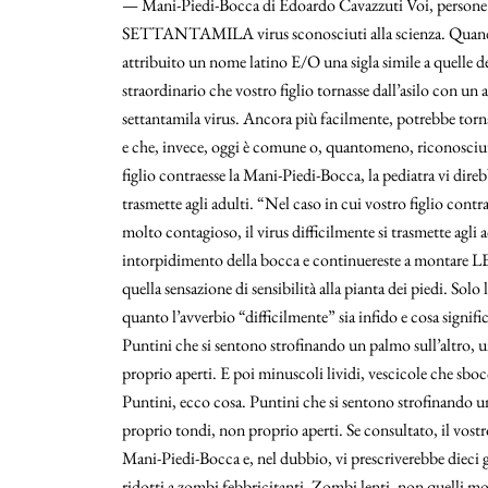
— Mani-Piedi-Bocca di Edoardo Cavazzuti Voi, persone 
SETTANTAMILA virus sconosciuti alla scienza. Quando q
attribuito un nome latino E/O una sigla simile a quelle d
straordinario che vostro figlio tornasse dall’asilo con un 
settantamila virus. Ancora più facilmente, potrebbe torn
e che, invece, oggi è comune o, quantomeno, riconosciu
figlio contraesse la Mani-Piedi-Bocca, la pediatra vi dire
trasmette agli adulti. “Nel caso in cui vostro figlio cont
molto contagioso, il virus difficilmente si trasmette agli
intorpidimento della bocca e continuereste a montare LE
quella sensazione di sensibilità alla pianta dei piedi. Solo
quanto l’avverbio “difficilmente” sia infido e cosa signi
Puntini che si sentono strofinando un palmo sull’altro, u
proprio aperti. E poi minuscoli lividi, vescicole che sbocc
Puntini, ecco cosa. Puntini che si sentono strofinando un 
proprio tondi, non proprio aperti. Se consultato, il vo
Mani-Piedi-Bocca e, nel dubbio, vi prescriverebbe dieci g
ridotti a zombi febbricitanti. Zombi lenti, non quelli mo