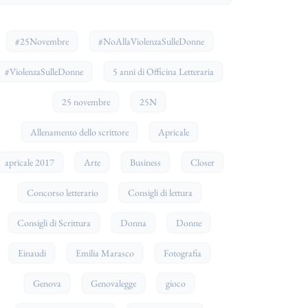
#25Novembre
#NoAllaViolenzaSulleDonne
#ViolenzaSulleDonne
5 anni di Officina Letteraria
25 novembre
25N
Allenamento dello scrittore
Apricale
apricale 2017
Arte
Business
Closer
Concorso letterario
Consigli di lettura
Consigli di Scrittura
Donna
Donne
Einaudi
Emilia Marasco
Fotografia
Genova
Genovalegge
gioco