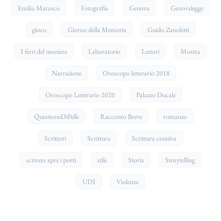
Emilia Marasco
Fotografia
Genova
Genovalegge
gioco
Giorno della Memoria
Guido Zanoletti
I ferri del mestiere
Laboratorio
Lettori
Mostra
Narrazione
Oroscopo letterario 2018
Oroscopo Letterario 2020
Palazzo Ducale
QuestioneDiPelle
Racconto Breve
romanzo
Scrittori
Scrittura
Scrittura creativa
scrivere apre i porti
stile
Storia
Storytelling
UDI
Violenza