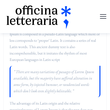
The most well-known dummy text is the ‘Lorem Ipsum’,
which is said to have originated in the 16th century. Lorem
Ipsum is composed in a pseudo-Latin language which more or
less corresponds to ‘proper’ Latin. It contains a series of real
Latin words. This ancient dummy text is also
incomprehensible, but it imitates the rhythm of most
European languages in Latin script
” There are many variations of passages of Lorem Ipsum
available, but the majority have suffered alteration in
some form, by injected humour, or randomised words
which don’t look even slightly believable. “
The advantage of its Latin origin and the relative
meaninglessness of Lorum Ipsum is that the text does not