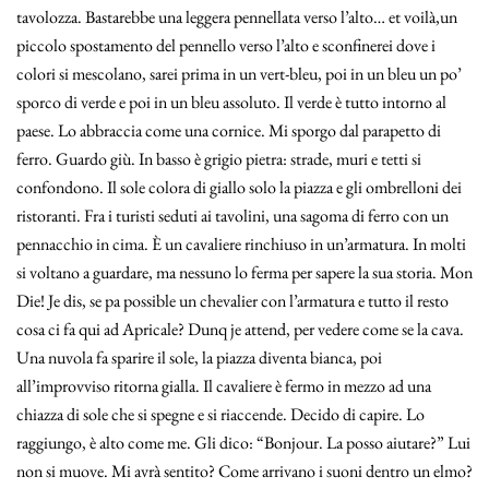
tavolozza. Bastarebbe una leggera pennellata verso l’alto… et voilà,un
piccolo spostamento del pennello verso l’alto e sconfinerei dove i
colori si mescolano, sarei prima in un vert-bleu, poi in un bleu un po’
sporco di verde e poi in un bleu assoluto. Il verde è tutto intorno al
paese. Lo abbraccia come una cornice. Mi sporgo dal parapetto di
ferro. Guardo giù. In basso è grigio pietra: strade, muri e tetti si
confondono. Il sole colora di giallo solo la piazza e gli ombrelloni dei
ristoranti. Fra i turisti seduti ai tavolini, una sagoma di ferro con un
pennacchio in cima. È un cavaliere rinchiuso in un’armatura. In molti
si voltano a guardare, ma nessuno lo ferma per sapere la sua storia. Mon
Die! Je dis, se pa possible un chevalier con l’armatura e tutto il resto
cosa ci fa qui ad Apricale? Dunq je attend, per vedere come se la cava.
Una nuvola fa sparire il sole, la piazza diventa bianca, poi
all’improvviso ritorna gialla. Il cavaliere è fermo in mezzo ad una
chiazza di sole che si spegne e si riaccende. Decido di capire. Lo
raggiungo, è alto come me. Gli dico: “Bonjour. La posso aiutare?” Lui
non si muove. Mi avrà sentito? Come arrivano i suoni dentro un elmo?