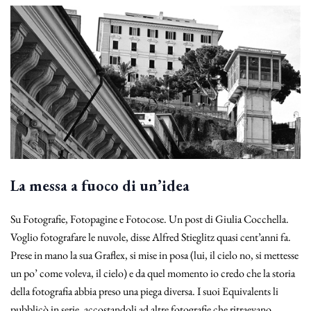
La messa a fuoco di un’idea
Su Fotografie, Fotopagine e Fotocose. Un post di Giulia Cocchella.
Voglio fotografare le nuvole, disse Alfred Stieglitz quasi cent’anni fa.
Prese in mano la sua Graflex, si mise in posa (lui, il cielo no, si mettesse
un po’ come voleva, il cielo) e da quel momento io credo che la storia
della fotografia abbia preso una piega diversa. I suoi Equivalents li
pubblicò in serie, accostandoli ad altre fotografie che ritraevano