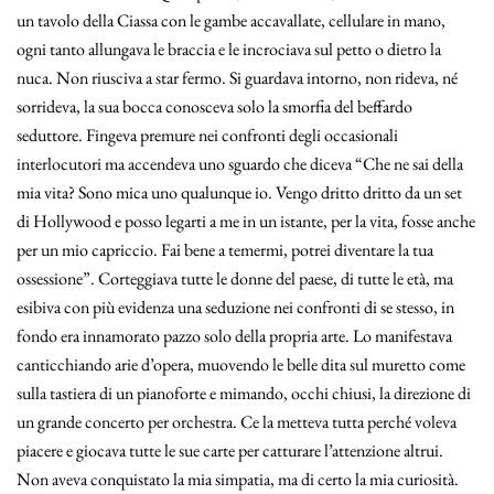
un tavolo della Ciassa con le gambe accavallate, cellulare in mano,
ogni tanto allungava le braccia e le incrociava sul petto o dietro la
nuca. Non riusciva a star fermo. Si guardava intorno, non rideva, né
sorrideva, la sua bocca conosceva solo la smorfia del beffardo
seduttore. Fingeva premure nei confronti degli occasionali
interlocutori ma accendeva uno sguardo che diceva “Che ne sai della
mia vita? Sono mica uno qualunque io. Vengo dritto dritto da un set
di Hollywood e posso legarti a me in un istante, per la vita, fosse anche
per un mio capriccio. Fai bene a temermi, potrei diventare la tua
ossessione”. Corteggiava tutte le donne del paese, di tutte le età, ma
esibiva con più evidenza una seduzione nei confronti di se stesso, in
fondo era innamorato pazzo solo della propria arte. Lo manifestava
canticchiando arie d’opera, muovendo le belle dita sul muretto come
sulla tastiera di un pianoforte e mimando, occhi chiusi, la direzione di
un grande concerto per orchestra. Ce la metteva tutta perché voleva
piacere e giocava tutte le sue carte per catturare l’attenzione altrui.
Non aveva conquistato la mia simpatia, ma di certo la mia curiosità.