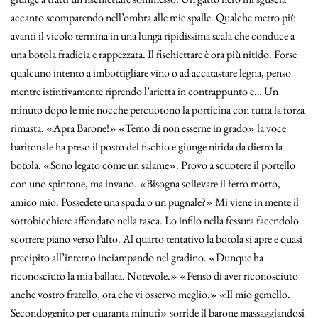
accanto scomparendo nell’ombra alle mie spalle. Qualche metro più
avanti il vicolo termina in una lunga ripidissima scala che conduce a
una botola fradicia e rappezzata. Il fischiettare è ora più nitido. Forse
qualcuno intento a imbottigliare vino o ad accatastare legna, penso
mentre istintivamente riprendo l’arietta in contrappunto e… Un
minuto dopo le mie nocche percuotono la porticina con tutta la forza
rimasta. «Apra Barone!» «Temo di non esserne in grado» la voce
baritonale ha preso il posto del fischio e giunge nitida da dietro la
botola. «Sono legato come un salame». Provo a scuotere il portello
con uno spintone, ma invano. «Bisogna sollevare il ferro morto,
amico mio. Possedete una spada o un pugnale?» Mi viene in mente il
sottobicchiere affondato nella tasca. Lo infilo nella fessura facendolo
scorrere piano verso l’alto. Al quarto tentativo la botola si apre e quasi
precipito all’interno inciampando nel gradino. «Dunque ha
riconosciuto la mia ballata. Notevole.» «Penso di aver riconosciuto
anche vostro fratello, ora che vi osservo meglio.» «Il mio gemello.
Secondogenito per quaranta minuti» sorride il barone massaggiandosi