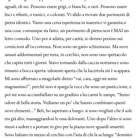
uguali, eh no. Possono essere grigi, o bianchi, o neri. Possono essere
lisci e rifiniti, o rustici, o colorati. Vi sfido a trovare due pavimenti di
pietra identici. Vanto una certa esperienza in materia e vi garantisco
una cosa: comunque sia fatto, un pavimento di pietra non è MAI un
letto comodo. Uno poi si adatta, per carità, io dormo persino sui
cornicioni all’occorrenza. Non sono un gatto schizzinoso. Ma nove
umani addormentati per terra, in cerchio, non sono uno spettacolo
che capita tutti i giorni. Stavo tornando dalla caccia notturna e sono
rimasto a bocca aperta: talmente aperta che la lucertola mi è scappata.
Mi sono affrettato a miagolarle dietro “vai, cara, oggi mi sento
magnanimo!”, perché non si sparga la voce che sono un pasticcione, e
poi mi sono acciambellato su un gradino a leccarmi le zampe. “Sento
odore di bella storia. Vediamo un po’ che hanno combinato questi
nove elementi…” Beh, ho aspettato a lungo: si sono svegliati che il sole
era già alto, massaggiandosi le ossa doloranti. Uno dopo l’altro si sono
messi a sedere e a portare in giro per la piazza nove sguardi smarriti.
Sono balzato in mezzo al cerchio con l’aria di chi la sa lunga: “dormito