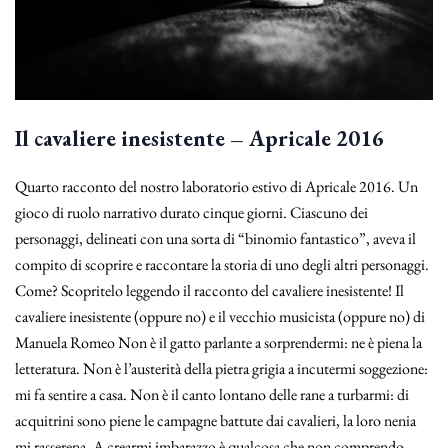
Il cavaliere inesistente – Apricale 2016
Quarto racconto del nostro laboratorio estivo di Apricale 2016. Un
gioco di ruolo narrativo durato cinque giorni. Ciascuno dei
personaggi, delineati con una sorta di “binomio fantastico”, aveva il
compito di scoprire e raccontare la storia di uno degli altri personaggi.
Come? Scopritelo leggendo il racconto del cavaliere inesistente! Il
cavaliere inesistente (oppure no) e il vecchio musicista (oppure no) di
Manuela Romeo Non è il gatto parlante a sorprendermi: ne è piena la
letteratura. Non è l’austerità della pietra grigia a incutermi soggezione:
mi fa sentire a casa. Non è il canto lontano delle rane a turbarmi: di
acquitrini sono piene le campagne battute dai cavalieri, la loro nenia
mi rasserena. A crearmi imbarazzo è qualcosa che non comprendo.