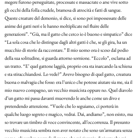
megere furono perseguitate, processate e massacrate o arse vive sotto
gli occhi della folla crudele, bramosa di atrocità e fatti di sangue.
Queste creature del demonio, si dice, si sono poi impossessate delle
anime dei gatti neri e le hanno moltiplicate nel fluire delle
generazioni”. “Già, ma il gatto che cerco io è buono e simpatico” dice
“La sola cosa che lo distingue dagli altri gatti è che, se gli gira, ha un
mucchio di storie da raccontare.” Il mio uomo ora è sceso dal podio
della sua solitudine, si guarda attorno sornione. “Eccolo”, esclama ad
un tratto. “E’ quel gattone laggiù, proprio ora sta inarcando la schiena
e sta stiracchiandosi. Lo vede?” Avevo bisogno di quel gatto, creatura
buona o malvagia che fosse: era l’unico che potesse aiutare sia me, sia il
mio nuovo compagno, un vecchio musicista oppure no. Quel diavolo
d’un gatto mi passa davanti muovendo le anche come un divo e
pretendendo attenzione. “Vuole che lo seguiamo, ci porterà in
qualche luogo segreto e magico, vedrai. Dai, andiamo”, non esisto, ma
so trovare un timbro di voce convincente, all’occorrenza. Il presunto
vecchio musicista sembra non aver notato che sono un’armatura senza