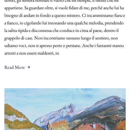
uomo, gli sembra normale il vuoto che mi riempie, il niente che mi
appartiene. Sa guardare oltre, si vuole fidare di me, perché anche lui ha
bisogno di andare in fondo a questo mistero. Ci incamminiamo fianco
a fianco, io cigolando lui intonando una qualche melodia, prendendo
la salita ripida e disconnessa che conduce in cima al paese, dentro il
grappolo di case. Non incontriamo nessuno lungo il sentiero, non
udiamo voci, non si aprono porte o persiane. Anche i fantasmi stanno
attenti a non essere maldestri, in
Read More