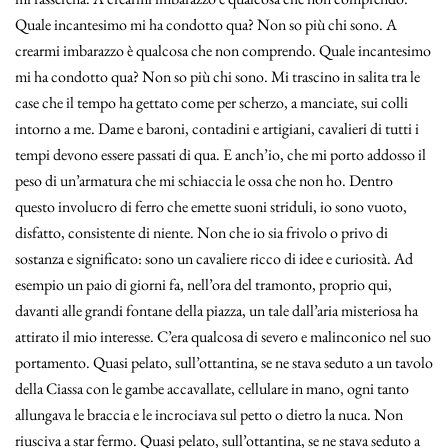
Quale incantesimo mi ha condotto qua? Non so più chi sono. A
crearmi imbarazzo è qualcosa che non comprendo. Quale incantesimo
mi ha condotto qua? Non so più chi sono. Mi trascino in salita tra le
case che il tempo ha gettato come per scherzo, a manciate, sui colli
intorno a me. Dame e baroni, contadini e artigiani, cavalieri di tutti i
tempi devono essere passati di qua. E anch’io, che mi porto addosso il
peso di un’armatura che mi schiaccia le ossa che non ho. Dentro
questo involucro di ferro che emette suoni striduli, io sono vuoto,
disfatto, consistente di niente. Non che io sia frivolo o privo di
sostanza e significato: sono un cavaliere ricco di idee e curiosità. Ad
esempio un paio di giorni fa, nell’ora del tramonto, proprio qui,
davanti alle grandi fontane della piazza, un tale dall’aria misteriosa ha
attirato il mio interesse. C’era qualcosa di severo e malinconico nel suo
portamento. Quasi pelato, sull’ottantina, se ne stava seduto a un tavolo
della Ciassa con le gambe accavallate, cellulare in mano, ogni tanto
allungava le braccia e le incrociava sul petto o dietro la nuca. Non
riusciva a star fermo. Quasi pelato, sull’ottantina, se ne stava seduto a