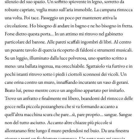
silenzio del suo spazio. Un soffitto spiovente in legno, sorretto da
robuste capriate, veglia muto sull’aria immobile. La campana rintocca
una volta. Poi tace. Passeggio un poco per mantenere attiva la
circolazione. Ho bisogno di andare in bagno e ne ho bisogno in fretta.
Forse dietro questa porta… In un attimo mi ritrovo nel gabinetto
particolare del barone. Alle pareti scaffali ingombri di libri. Al centro
un pesante tavolo di quercia ricoperto di faldoni e strumenti musicali.
Su un leggio, illuminato dalla luce polverosa, uno spartito scritto a
meno: una ballata ingenua, ma orecchiabile. Sgattaiolo via furtivo e in
pochi istanti ritrovo sotto i piedi i ciottoli sconnessi dei vicoli. Un
cane orina contro un muro, innaffiando incurante un vaso di gerani.
Beato lui, penso mentre cerco un angolino appartato per imitarlo.
Trovo un anfratto e finalmente mi libero, beandomi del rintocco delle
gocce nella piccola pozzanghera che si va formando accanto a
quell’altra macchina scura che pare…sì, pare proprio… sangue. Sangue
non del tutto asciutto. Accanto altre chiazze più piccole si
allontanano fitte lungo il muro perdendosi nel buio. Da una finestra
giunge a tratti un fischiettare sommesso. Un gatto nero mi sguscia