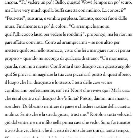
ancora. “Fa’ vedere un po’? Bello, questo! Wow! Sempre un po’ scuro,
ma I love very much quella buffa casetta con mulino. La conosci?”
“Peut-etre”, sussurra, e sembra perplessa. Intanto, eccoci fuori dalle
mura. Finalmente un po’ di colori. “Ci arrampichiamo su
quell’albicocco lassù per vedere le rondini?”, propongo, ma lei non mi
pare affatto convinta. Corro ad arrampicarmi – se non altro per
mettere qualcosa nello stomaco, visto che lei a mangiare non ci pensa
proprio – quando mi accorgo di qualcosa di strano. “Un momento,
guarda, non noti niente? Confronta il tuo disegno con questo angolo
qui! Se provi a immaginare la tua casa piccina al posto di quest’albero,
il luogo che hai disegnato è lo stesso. I tetti delle case vicine
combaciano perfettamente, isn’t it? Non è che vivevi qui? Ma la casa
che era al centro del disegno dov’è finita? Presto, dammi una mano a
scendere. Dobbiamo rientrare in paese e chiedere notizie della casetta
mulino. Sento che è la strada giusta, trust me.” Rotolo a tutta velocità
giù dal sentiero e mi infilo nella prima casa che vedo. Sono fortunato:
trovo due vecchietti che di certo devono abitare qui da tanto tempo.