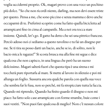
voglia uccidermi proprio. Ok, magari provo con una voce un pochino
più dolce. “So che non ricordi niente, darling, ma non devi essere triste
per questo. Pensa a me, che sono piccino e senza mamma e devo anche
occuparmi di te. Preferirei scoprire come ha fatto quella bicicletta ad
arrampicarsi fino in cima al campanile. Ma a noi ora tocca stare
insieme. Quindi, let’s go. Il gatto ha detto che sei una pittrice francese.
Perciò adesso noi ci sediamo a questo tavolino e tu fai un disegno per
me. Se ti tira su posso darti un bacio, anche se io, di solito, non le
bacio mica le ragazze!” Si scosta brusca ma alla fine mi segue e dice
qualcosa che non capisco, in una lingua che però ha un suono
dolcissimo. Magari salterà fuori che questa tipa è una sirena e mi
toccherà pure riportarla al mare. Si mette al lavoro in silenzio e poi mi
allunga un foglio. Sussurra ancora qualche parola con quella sua voce
che sembra far le fusa, non so perché, mi fa stropicciare tutta la faccia.
Quando mi riprendo, Quando ha finito guardo il disegno e non mi
piace: ha fatto solo case arrampicate con forme strambe, buie come i
suoi vestiti. ”Non puoi fare qualcosa di meglio? Non c’è nessun colore