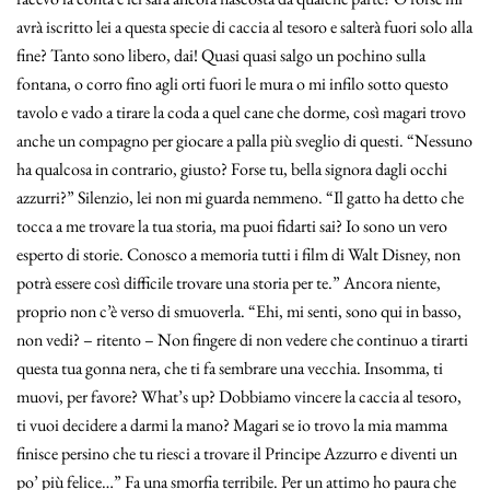
avrà iscritto lei a questa specie di caccia al tesoro e salterà fuori solo alla
fine? Tanto sono libero, dai! Quasi quasi salgo un pochino sulla
fontana, o corro fino agli orti fuori le mura o mi infilo sotto questo
tavolo e vado a tirare la coda a quel cane che dorme, così magari trovo
anche un compagno per giocare a palla più sveglio di questi. “Nessuno
ha qualcosa in contrario, giusto? Forse tu, bella signora dagli occhi
azzurri?” Silenzio, lei non mi guarda nemmeno. “Il gatto ha detto che
tocca a me trovare la tua storia, ma puoi fidarti sai? Io sono un vero
esperto di storie. Conosco a memoria tutti i film di Walt Disney, non
potrà essere così difficile trovare una storia per te.” Ancora niente,
proprio non c’è verso di smuoverla. “Ehi, mi senti, sono qui in basso,
non vedi? – ritento – Non fingere di non vedere che continuo a tirarti
questa tua gonna nera, che ti fa sembrare una vecchia. Insomma, ti
muovi, per favore? What’s up? Dobbiamo vincere la caccia al tesoro,
ti vuoi decidere a darmi la mano? Magari se io trovo la mia mamma
finisce persino che tu riesci a trovare il Principe Azzurro e diventi un
po’ più felice…” Fa una smorfia terribile. Per un attimo ho paura che