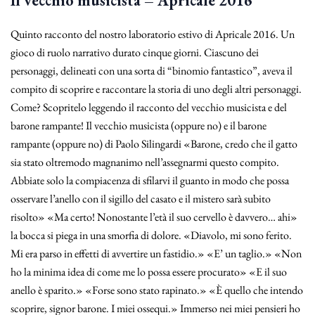
Il vecchio musicista – Apricale 2016
Quinto racconto del nostro laboratorio estivo di Apricale 2016. Un
gioco di ruolo narrativo durato cinque giorni. Ciascuno dei
personaggi, delineati con una sorta di “binomio fantastico”, aveva il
compito di scoprire e raccontare la storia di uno degli altri personaggi.
Come? Scopritelo leggendo il racconto del vecchio musicista e del
barone rampante! Il vecchio musicista (oppure no) e il barone
rampante (oppure no) di Paolo Silingardi «Barone, credo che il gatto
sia stato oltremodo magnanimo nell’assegnarmi questo compito.
Abbiate solo la compiacenza di sfilarvi il guanto in modo che possa
osservare l’anello con il sigillo del casato e il mistero sarà subito
risolto» «Ma certo! Nonostante l’età il suo cervello è davvero… ahi»
la bocca si piega in una smorfia di dolore. «Diavolo, mi sono ferito.
Mi era parso in effetti di avvertire un fastidio.» «E’ un taglio.» «Non
ho la minima idea di come me lo possa essere procurato» «E il suo
anello è sparito.» «Forse sono stato rapinato.» «È quello che intendo
scoprire, signor barone. I miei ossequi.» Immerso nei miei pensieri ho