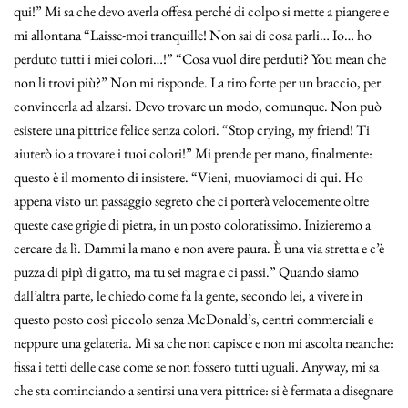
qui!” Mi sa che devo averla offesa perché di colpo si mette a piangere e
mi allontana “Laisse-moi tranquille! Non sai di cosa parli… Io… ho
perduto tutti i miei colori…!” “Cosa vuol dire perduti? You mean che
non li trovi più?” Non mi risponde. La tiro forte per un braccio, per
convincerla ad alzarsi. Devo trovare un modo, comunque. Non può
esistere una pittrice felice senza colori. “Stop crying, my friend! Ti
aiuterò io a trovare i tuoi colori!” Mi prende per mano, finalmente:
questo è il momento di insistere. “Vieni, muoviamoci di qui. Ho
appena visto un passaggio segreto che ci porterà velocemente oltre
queste case grigie di pietra, in un posto coloratissimo. Inizieremo a
cercare da lì. Dammi la mano e non avere paura. È una via stretta e c’è
puzza di pipì di gatto, ma tu sei magra e ci passi.” Quando siamo
dall’altra parte, le chiedo come fa la gente, secondo lei, a vivere in
questo posto così piccolo senza McDonald’s, centri commerciali e
neppure una gelateria. Mi sa che non capisce e non mi ascolta neanche:
fissa i tetti delle case come se non fossero tutti uguali. Anyway, mi sa
che sta cominciando a sentirsi una vera pittrice: si è fermata a disegnare