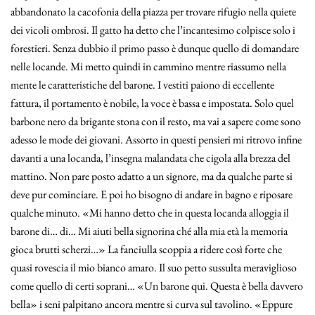
abbandonato la cacofonia della piazza per trovare rifugio nella quiete
dei vicoli ombrosi. Il gatto ha detto che l’incantesimo colpisce solo i
forestieri. Senza dubbio il primo passo è dunque quello di domandare
nelle locande. Mi metto quindi in cammino mentre riassumo nella
mente le caratteristiche del barone. I vestiti paiono di eccellente
fattura, il portamento è nobile, la voce è bassa e impostata. Solo quel
barbone nero da brigante stona con il resto, ma vai a sapere come sono
adesso le mode dei giovani. Assorto in questi pensieri mi ritrovo infine
davanti a una locanda, l’insegna malandata che cigola alla brezza del
mattino. Non pare posto adatto a un signore, ma da qualche parte si
deve pur cominciare. E poi ho bisogno di andare in bagno e riposare
qualche minuto. «Mi hanno detto che in questa locanda alloggia il
barone di… di… Mi aiuti bella signorina ché alla mia età la memoria
gioca brutti scherzi…» La fanciulla scoppia a ridere così forte che
quasi rovescia il mio bianco amaro. Il suo petto sussulta meraviglioso
come quello di certi soprani… «Un barone qui. Questa è bella davvero
bella» i seni palpitano ancora mentre si curva sul tavolino. «Eppure