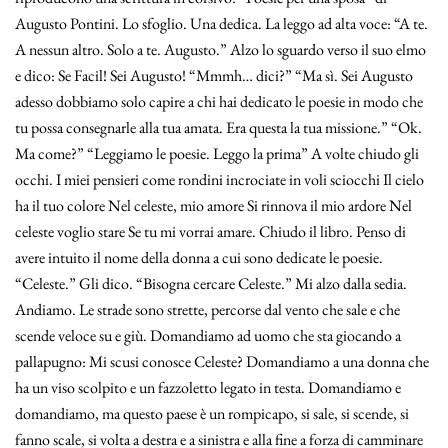
Augusto Pontini. Lo sfoglio. Una dedica. La leggo ad alta voce: “A te.
A nessun altro. Solo a te. Augusto.” Alzo lo sguardo verso il suo elmo
e dico: Se Facil! Sei Augusto! “Mmmh… dici?” “Ma sì. Sei Augusto
adesso dobbiamo solo capire a chi hai dedicato le poesie in modo che
tu possa consegnarle alla tua amata. Era questa la tua missione.” “Ok.
Ma come?” “Leggiamo le poesie. Leggo la prima” A volte chiudo gli
occhi. I miei pensieri come rondini incrociate in voli sciocchi Il cielo
ha il tuo colore Nel celeste, mio amore Si rinnova il mio ardore Nel
celeste voglio stare Se tu mi vorrai amare. Chiudo il libro. Penso di
avere intuito il nome della donna a cui sono dedicate le poesie.
“Celeste.” Gli dico. “Bisogna cercare Celeste.” Mi alzo dalla sedia.
Andiamo. Le strade sono strette, percorse dal vento che sale e che
scende veloce su e giù. Domandiamo ad uomo che sta giocando a
pallapugno: Mi scusi conosce Celeste? Domandiamo a una donna che
ha un viso scolpito e un fazzoletto legato in testa. Domandiamo e
domandiamo, ma questo paese è un rompicapo, si sale, si scende, si
fanno scale, si volta a destra e a sinistra e alla fine a forza di camminare