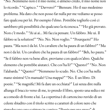
“No. Nemmeno non è il mio nome, o almeno credo, il mio nome non
lo ricordo.” “Capisco.” “Davvero?” “Biensure. Ho il suo medesimo
problema. Ma dato che non posso far nulla per me vediamo se posso
fare qualcosa per lei. Per esempio l’elmo. Potrebbe toglierlo così ci
sarebbero più possibilità che qualcuno la riconosca.” “Ho già provato.
Non c’è modo.” “Ai ai ai… Mi faccia pensare. Un fabbro. Me ui. Il
fabbro se la solution!” “No. No. Non voglio.” “Pourquois?” Ho
paura. “Ma non è da lei. Un cavaliere che ha paura di un fabbro?” “Ma
non è da lei. Un cavaliere che ha paura di un fabbro?” “Beh, ho paura.”
“Se il fabbro non va bene allor, proviamo con qualcos’altro. Qualche
elemento che potrebbe aiutarci. Che cos’ha lì?” “Questo?” “No. Non
l’alabarda.” “Questo?” “Nemmeno lo scudo. No. Che cos’ha nella
mano sinistra? Un manuale? Una mappa?” “No. È un libro. Di
poesie.” “Se magnific! Mi fa dare un occhiata?” Lui senza dire nulla
allunga il braccio verso di me, io prendo il libro, sposto una sedia e mi
accomodo di fronte a lui. La copertina è di cartoncino ruvido di un
celeste sbiadito con il titolo scritto a caratteri di colore nero che
riproducono una scrittura in corsivo: “Poesie per una sposa” di