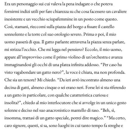
Era un personaggio sui cui valeva la pena indagare o che poteva
fornirmi indizi utili per fare chiarezza su che cosa facessero un cavaliere
inesistente e un vecchio sciupafemmine in un posto come questo.
Così, stamani, rieccomi sulla piazza del borgo a fissare il castello
sonnolento e la torre col suo orologio severo. Prima o poi, il mio
uomo passerà di qua. Il gatto parlante attraversa la piazza senza parlare,
mi strizza l’occhio. Che mi legga nel pensiero? Eccolo, il mio uomo,
appare all’improvviso come il primo violino di un’orchestra e avanza
immaginandosi gli occhi di una platea infinita addosso. “Per caso ha
visto vagabondare un gatto nero?”, la voce è chiara, ma non profonda.
Che sia un tenore? Mi chiedo. “Da ieri avrò incontrato almeno una
decina di gatti, almeno cinque o sei erano neri. Forse lei si sta riferendo
a un gatto in particolare, con qualche caratteristica curiosa e
insolita?”, chiedo al mio interlocutore che si avvolge in un unico gesto
solenne e deciso nel suo anacronistico mantello di raso. “Beh, sì,
insomma, trattasi di un gatto speciale, potrei dire magico.” “Ma certo,
caro signore, questi, si sa, sono luoghi in cui tanto tempo fa streghe e