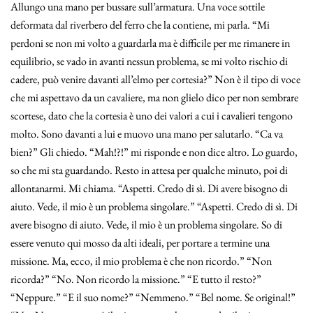
Allungo una mano per bussare sull’armatura. Una voce sottile
deformata dal riverbero del ferro che la contiene, mi parla. “Mi
perdoni se non mi volto a guardarla ma è difficile per me rimanere in
equilibrio, se vado in avanti nessun problema, se mi volto rischio di
cadere, può venire davanti all’elmo per cortesia?” Non è il tipo di voce
che mi aspettavo da un cavaliere, ma non glielo dico per non sembrare
scortese, dato che la cortesia è uno dei valori a cui i cavalieri tengono
molto. Sono davanti a lui e muovo una mano per salutarlo. “Ca va
bien?” Gli chiedo. “Mah!?!” mi risponde e non dice altro. Lo guardo,
so che mi sta guardando. Resto in attesa per qualche minuto, poi di
allontanarmi. Mi chiama. “Aspetti. Credo di sì. Di avere bisogno di
aiuto. Vede, il mio è un problema singolare.” “Aspetti. Credo di sì. Di
avere bisogno di aiuto. Vede, il mio è un problema singolare. So di
essere venuto qui mosso da alti ideali, per portare a termine una
missione. Ma, ecco, il mio problema è che non ricordo.” “Non
ricorda?” “No. Non ricordo la missione.” “E tutto il resto?”
“Neppure.” “E il suo nome?” “Nemmeno.” “Bel nome. Se original!”