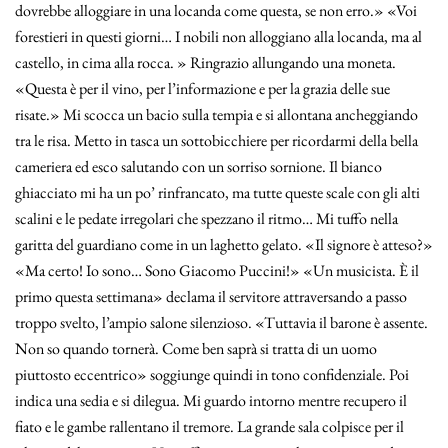
dovrebbe alloggiare in una locanda come questa, se non erro.» «Voi
forestieri in questi giorni… I nobili non alloggiano alla locanda, ma al
castello, in cima alla rocca. » Ringrazio allungando una moneta.
«Questa è per il vino, per l’informazione e per la grazia delle sue
risate.» Mi scocca un bacio sulla tempia e si allontana ancheggiando
tra le risa. Metto in tasca un sottobicchiere per ricordarmi della bella
cameriera ed esco salutando con un sorriso sornione. Il bianco
ghiacciato mi ha un po’ rinfrancato, ma tutte queste scale con gli alti
scalini e le pedate irregolari che spezzano il ritmo… Mi tuffo nella
garitta del guardiano come in un laghetto gelato. «Il signore è atteso?»
«Ma certo! Io sono… Sono Giacomo Puccini!» «Un musicista. È il
primo questa settimana» declama il servitore attraversando a passo
troppo svelto, l’ampio salone silenzioso. «Tuttavia il barone è assente.
Non so quando tornerà. Come ben saprà si tratta di un uomo
piuttosto eccentrico» soggiunge quindi in tono confidenziale. Poi
indica una sedia e si dilegua. Mi guardo intorno mentre recupero il
fiato e le gambe rallentano il tremore. La grande sala colpisce per il