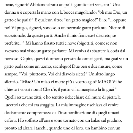
bene, signori? Abbiamo alzato un po’ il gomito ieri sera, eh?” Una
donna si è coperta la mano con la bocca mugolando: “oh mio Dio, un
gatto che parla!” E qualcun altro: “un gatto magico!” E io: “…oppure
no! Vi prego, signori, sono solo un normale gatto parlante. Niente di
eccezionale, da queste parti. Anche il mio francese è discreto, se
preferite…” Mi hanno fissato tutti e nove sbigottiti, come se non
avessero mai visto un gatto parlante. Mi veniva da sbattere la coda dal
nervoso. Capite, questi dormono per strada come i gatti, ma guai se un
gatto parla come un uomo, sacrilegio! Due pesi e due misure, come
sempre. “Voi, piuttosto. Voi chi diavolo siete?” Un altro lungo
silenzio. “Miao? Un miao vi mette più a vostro agio? MIAO! Vi ho
chiesto i vostri nomi! Che c’è, il gatto vi ha mangiato la lingua?”
Quelli restavano zitti, e ho sentito ridacchiare dal muro di pietra la
lucertola che mi era sfuggita. La mia immagine rischiava di venire
decisamente compromessa dall’insubordinazione di quegli umani
cafoni. Ho soffiato all’aria e sono tornato con un balzo sul gradino,
pronto ad alzare i tacchi, quando uno di loro, un bambino con un