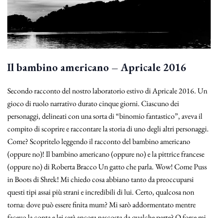
Il bambino americano – Apricale 2016
Secondo racconto del nostro laboratorio estivo di Apricale 2016. Un
gioco di ruolo narrativo durato cinque giorni. Ciascuno dei
personaggi, delineati con una sorta di “binomio fantastico”, aveva il
compito di scoprire e raccontare la storia di uno degli altri personaggi.
Come? Scopritelo leggendo il racconto del bambino americano
(oppure no)! Il bambino americano (oppure no) e la pittrice francese
(oppure no) di Roberta Bracco Un gatto che parla. Wow! Come Puss
in Boots di Shrek! Mi chiedo cosa abbiano tanto da preoccuparsi
questi tipi assai più strani e incredibili di lui. Certo, qualcosa non
torna: dove può essere finita mum? Mi sarò addormentato mentre
facevo la conta e lei sarà ancora nascosta da qualche parte? O forse mi