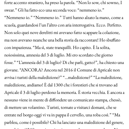
forte accento straniero, ha preso la parola. “Non lo sow, chi sowno, I
swear.” Gli ha fatto eco una seconda voce: “nemmeno io.”
“Nemmeno io.” “Nemmeno io.” Tutti hanno alzato la mano, come a
scuola, guardandosi l’un l’altro con aria interrogativa. Ecco. Perfetto.
Non solo quei nove derelitti mi avevano fatto scappare la colazione,
ma non avevano neanche una bella storia da raccontare! Ho sbuffato
con impazienza. “Ma sì, state tranquilli. Ho capito. È la solita,
noiosissima, amnesia del 3 di luglio. Mi ero scordato che giorno
fosse.” “L’amnesia del 3 di luglio? Di che parli, gatto?”, ha chiesto una
giovane. “ANCORA? Ancora nel 2016 il Comune di Apricale non
avvisa i turisti della maledizione?” “…maledizione?” “La maledizione,
maledizione, andiamo! È dal 1300 che i forestieri che si trovano ad
Apricale il 3 di luglio perdono la memoria. È storia vecchia. E ancora a
nessuno viene in mente di diffondere un comunicato stampa, chessò,
di mettere un volantino. Turisti, tornate a visitarci domani, che se
entrate nel borgo oggi vi va in pappa il cervello, una roba così.” “Ma
parbleu, come è possibile? Chi ha lanciato una maledizione del genere,