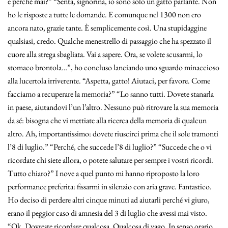
e perché mai?” “Senta, signorina, io sono solo un gatto parlante. Non
ho le risposte a tutte le domande. E comunque nel 1300 non ero
ancora nato, grazie tante. È semplicemente così. Una stupidaggine
qualsiasi, credo. Qualche menestrello di passaggio che ha spezzato il
cuore alla strega sbagliata. Vai a sapere. Ora, se volete scusarmi, lo
stomaco brontola…”, ho concluso lanciando uno sguardo minaccioso
alla lucertola irriverente. “Aspetta, gatto! Aiutaci, per favore. Come
facciamo a recuperare la memoria?” “Lo sanno tutti. Dovete stanarla
in paese, aiutandovi l’un l’altro. Nessuno può ritrovare la sua memoria
da sé: bisogna che vi mettiate alla ricerca della memoria di qualcun
altro. Ah, importantissimo: dovete riuscirci prima che il sole tramonti
l’8 di luglio.” “Perché, che succede l’8 di luglio?” “Succede che o vi
ricordate chi siete allora, o potete salutare per sempre i vostri ricordi.
Tutto chiaro?” I nove a quel punto mi hanno riproposto la loro
performance preferita: fissarmi in silenzio con aria grave. Fantastico.
Ho deciso di perdere altri cinque minuti ad aiutarli perché vi giuro,
erano il peggior caso di amnesia del 3 di luglio che avessi mai visto.
“Ok. Dovreste ricordare qualcosa. Qualcosa di vago. In senso orario,