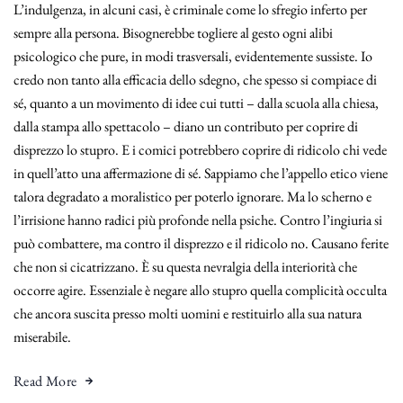
L’indulgenza, in alcuni casi, è criminale come lo sfregio inferto per
sempre alla persona. Bisognerebbe togliere al gesto ogni alibi
psicologico che pure, in modi trasversali, evidentemente sussiste. Io
credo non tanto alla efficacia dello sdegno, che spesso si compiace di
sé, quanto a un movimento di idee cui tutti – dalla scuola alla chiesa,
dalla stampa allo spettacolo – diano un contributo per coprire di
disprezzo lo stupro. E i comici potrebbero coprire di ridicolo chi vede
in quell’atto una affermazione di sé. Sappiamo che l’appello etico viene
talora degradato a moralistico per poterlo ignorare. Ma lo scherno e
l’irrisione hanno radici più profonde nella psiche. Contro l’ingiuria si
può combattere, ma contro il disprezzo e il ridicolo no. Causano ferite
che non si cicatrizzano. È su questa nevralgia della interiorità che
occorre agire. Essenziale è negare allo stupro quella complicità occulta
che ancora suscita presso molti uomini e restituirlo alla sua natura
miserabile.
Read More