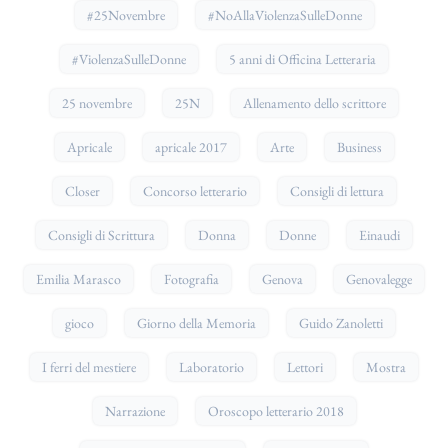
#25Novembre
#NoAllaViolenzaSulleDonne
#ViolenzaSulleDonne
5 anni di Officina Letteraria
25 novembre
25N
Allenamento dello scrittore
Apricale
apricale 2017
Arte
Business
Closer
Concorso letterario
Consigli di lettura
Consigli di Scrittura
Donna
Donne
Einaudi
Emilia Marasco
Fotografia
Genova
Genovalegge
gioco
Giorno della Memoria
Guido Zanoletti
I ferri del mestiere
Laboratorio
Lettori
Mostra
Narrazione
Oroscopo letterario 2018