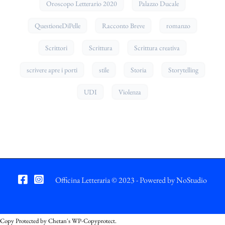
Oroscopo Letterario 2020
Palazzo Ducale
QuestioneDiPelle
Racconto Breve
romanzo
Scrittori
Scrittura
Scrittura creativa
scrivere apre i porti
stile
Storia
Storytelling
UDI
Violenza
Officina Letteraria © 2023 - Powered by
NoStudio
Copy Protected by
Chetan
's
WP-Copyprotect
.