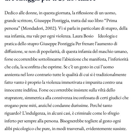
Dedico alle donne, in questa giornata, la riflessione di un uomo,
grande scrittore, Giuseppe Pontiggia, tratta dal suo libro “Prima
persona” (Mondadori, 2002). Vi si parla in particolare di stupro, della
sua infamia, ma vale per ogni violenza. Laura Bosio Ideologia e
pratica dello stupro Giuseppe Pontiggia Per frenare l’aumento di
diffusione, se non di popolarità, di questa infamia del maschio umano,
forse occorrerebbe sottolinearne l’abiezione che manifesta, l’inferiorità
che cela, la sconfitta che esprime. Se c’è un gesto in cui l’uomo
annienta nel loro contrario tutte le qualità di cui si è tradizionalmente
fatto vanto è proprio la violenza immotivata e impunita contro una
innocente indifesa. Forse occorrerebbe insistere sulla viltà dello
stupratore, simmetrica alla connivenza inconfessata di certi giudici che
erogano pene miti, anziché condanne durissime. Perché tanto
riguardo? L’indulgenza, in alcuni casi, è criminale come lo sfregio
inferto per sempre alla persona. Bisognerebbe togliere al gesto ogni
alibi psicologico che pure, in modi trasversali, evidentemente sussiste.