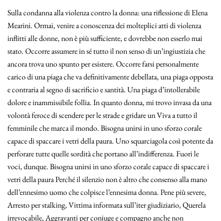
Sulla condanna alla violenza contro la donna: una riflessione di Elena
Mearini. Ormai, venire a conoscenza dei molteplici atti di violenza
inflitti alle donne, non è più sufficiente, e dovrebbe non esserlo mai
stato. Occorre assumere in sé tutto il non senso di un’ingiustizia che
ancora trova uno spunto per esistere. Occorre farsi personalmente
carico di una piaga che va definitivamente debellata, una piaga opposta
e contraria al segno di sacrificio e santità. Una piaga d’intollerabile
dolore e inammissibile follia. In quanto donna, mi trovo invasa da una
volontà feroce di scendere per le strade e gridare un Viva a tutto il
femminile che marca il mondo. Bisogna unirsi in uno sforzo corale
capace di spaccare i vetri della paura. Uno squarciagola così potente da
perforare tutte quelle sordità che portano all’indifferenza. Fuori le
voci, dunque. Bisogna unirsi in uno sforzo corale capace di spaccare i
vetri della paura Perché il silenzio non è altro che consenso alla mano
dell’ennesimo uomo che colpisce l’ennesima donna. Pene più severe,
Arresto per stalking, Vittima informata sull’iter giudiziario, Querela
irrevocabile, Aggravanti per coniuge e compagno anche non