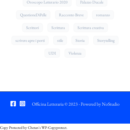
Oroscopo Letterario 2020
Palazzo Ducale
QuestioneDiPelle
Racconto Breve
romanzo
Scrittori
Scrittura
Scrittura creativa
scrivere apre i porti
stile
Storia
Storytelling
UDI
Violenza
Officina Letteraria © 2023 - Powered by
NoStudio
Copy Protected by
Chetan
's
WP-Copyprotect
.