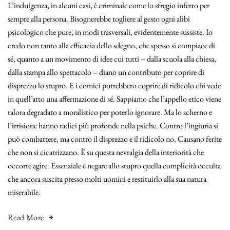
L’indulgenza, in alcuni casi, è criminale come lo sfregio inferto per
sempre alla persona. Bisognerebbe togliere al gesto ogni alibi
psicologico che pure, in modi trasversali, evidentemente sussiste. Io
credo non tanto alla efficacia dello sdegno, che spesso si compiace di
sé, quanto a un movimento di idee cui tutti – dalla scuola alla chiesa,
dalla stampa allo spettacolo – diano un contributo per coprire di
disprezzo lo stupro. E i comici potrebbero coprire di ridicolo chi vede
in quell’atto una affermazione di sé. Sappiamo che l’appello etico viene
talora degradato a moralistico per poterlo ignorare. Ma lo scherno e
l’irrisione hanno radici più profonde nella psiche. Contro l’ingiuria si
può combattere, ma contro il disprezzo e il ridicolo no. Causano ferite
che non si cicatrizzano. È su questa nevralgia della interiorità che
occorre agire. Essenziale è negare allo stupro quella complicità occulta
che ancora suscita presso molti uomini e restituirlo alla sua natura
miserabile.
Read More