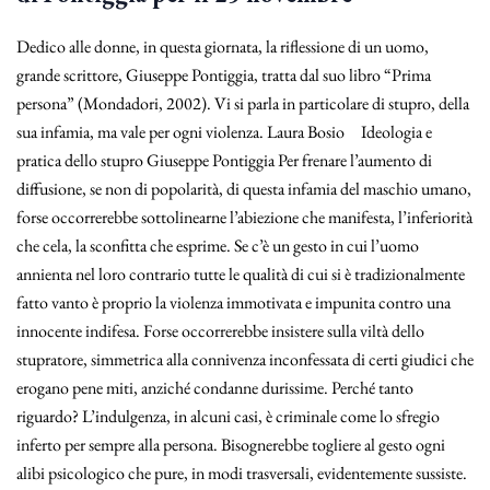
Dedico alle donne, in questa giornata, la riflessione di un uomo,
grande scrittore, Giuseppe Pontiggia, tratta dal suo libro “Prima
persona” (Mondadori, 2002). Vi si parla in particolare di stupro, della
sua infamia, ma vale per ogni violenza. Laura Bosio Ideologia e
pratica dello stupro Giuseppe Pontiggia Per frenare l’aumento di
diffusione, se non di popolarità, di questa infamia del maschio umano,
forse occorrerebbe sottolinearne l’abiezione che manifesta, l’inferiorità
che cela, la sconfitta che esprime. Se c’è un gesto in cui l’uomo
annienta nel loro contrario tutte le qualità di cui si è tradizionalmente
fatto vanto è proprio la violenza immotivata e impunita contro una
innocente indifesa. Forse occorrerebbe insistere sulla viltà dello
stupratore, simmetrica alla connivenza inconfessata di certi giudici che
erogano pene miti, anziché condanne durissime. Perché tanto
riguardo? L’indulgenza, in alcuni casi, è criminale come lo sfregio
inferto per sempre alla persona. Bisognerebbe togliere al gesto ogni
alibi psicologico che pure, in modi trasversali, evidentemente sussiste.