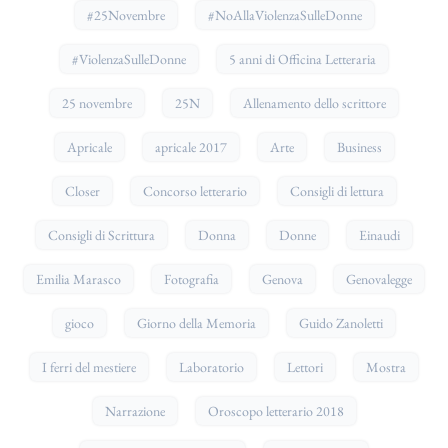
#25Novembre
#NoAllaViolenzaSulleDonne
#ViolenzaSulleDonne
5 anni di Officina Letteraria
25 novembre
25N
Allenamento dello scrittore
Apricale
apricale 2017
Arte
Business
Closer
Concorso letterario
Consigli di lettura
Consigli di Scrittura
Donna
Donne
Einaudi
Emilia Marasco
Fotografia
Genova
Genovalegge
gioco
Giorno della Memoria
Guido Zanoletti
I ferri del mestiere
Laboratorio
Lettori
Mostra
Narrazione
Oroscopo letterario 2018