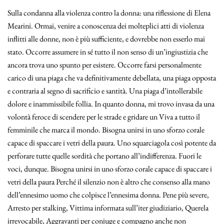
Sulla condanna alla violenza contro la donna: una riflessione di Elena
Mearini. Ormai, venire a conoscenza dei molteplici atti di violenza
inflitti alle donne, non è più sufficiente, e dovrebbe non esserlo mai
stato. Occorre assumere in sé tutto il non senso di un’ingiustizia che
ancora trova uno spunto per esistere. Occorre farsi personalmente
carico di una piaga che va definitivamente debellata, una piaga opposta
e contraria al segno di sacrificio e santità. Una piaga d’intollerabile
dolore e inammissibile follia. In quanto donna, mi trovo invasa da una
volontà feroce di scendere per le strade e gridare un Viva a tutto il
femminile che marca il mondo. Bisogna unirsi in uno sforzo corale
capace di spaccare i vetri della paura. Uno squarciagola così potente da
perforare tutte quelle sordità che portano all’indifferenza. Fuori le
voci, dunque. Bisogna unirsi in uno sforzo corale capace di spaccare i
vetri della paura Perché il silenzio non è altro che consenso alla mano
dell’ennesimo uomo che colpisce l’ennesima donna. Pene più severe,
Arresto per stalking, Vittima informata sull’iter giudiziario, Querela
irrevocabile, Aggravanti per coniuge e compagno anche non