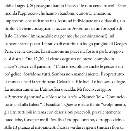
nidi di ragno). Si prosegue citando Picasso “io non cerco trovo!” Ester
ricorda l’approccio che hanno i bambini, curiosità, emozioni,
impressioni che andranno finalizzate ad individuare una didascalia, un
titolo. Ci viene consegnato il racconto Avventura di un fotografo di
Italo Calvino ( immancabile ma per me che combinazione!), sul
bancone viene posto Tentativo di esaurire un luogo parigino di Geoges
Perec e se ne discute. La situazione mi piace ma forse si parla troppo e
ci si distrae. Ore 12,30, ci viene assegnato un breve “compito in
classe”: Descrivi il paradiso. “L’aria è frescolina e anche le persone un
po’ gelide. Sorridono tutti, Sembra non manchi niente, È soprattutto
la musica che ti fa sentir bene. Celestiale. E le luci. Le luci sono allegre.
La musica aumenta. L’atmosfera si scalda. Mi faccio coraggio:
«Permette signorina?» «Non so ballare!» «Neanch’io!». Cominciò
tutto così alla balera “Il Paradiso”. Questo è stato il mio “svolgimento,
gli altri tutti più in tema con descrizioni piacevoli, prevalentemente
bucoliche, forse per me il Paradiso è troppo lontano, o troppo vicino.
Alle 13 pranzo al ristorante A Ciassa : verdure ripiene (mitici i fiori di