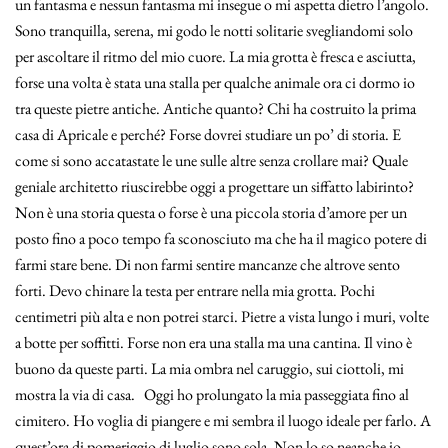
un fantasma e nessun fantasma mi insegue o mi aspetta dietro l’angolo.
Sono tranquilla, serena, mi godo le notti solitarie svegliandomi solo
per ascoltare il ritmo del mio cuore. La mia grotta è fresca e asciutta,
forse una volta è stata una stalla per qualche animale ora ci dormo io
tra queste pietre antiche. Antiche quanto? Chi ha costruito la prima
casa di Apricale e perché? Forse dovrei studiare un po’ di storia. E
come si sono accatastate le une sulle altre senza crollare mai? Quale
geniale architetto riuscirebbe oggi a progettare un siffatto labirinto?
Non è una storia questa o forse è una piccola storia d’amore per un
posto fino a poco tempo fa sconosciuto ma che ha il magico potere di
farmi stare bene. Di non farmi sentire mancanze che altrove sento
forti. Devo chinare la testa per entrare nella mia grotta. Pochi
centimetri più alta e non potrei starci. Pietre a vista lungo i muri, volte
a botte per soffitti. Forse non era una stalla ma una cantina. Il vino è
buono da queste parti. La mia ombra nel caruggio, sui ciottoli, mi
mostra la via di casa. Oggi ho prolungato la mia passeggiata fino al
cimitero. Ho voglia di piangere e mi sembra il luogo ideale per farlo. A
quest’ora di pomeriggio di luglio sono sola. Non lo so neanche io