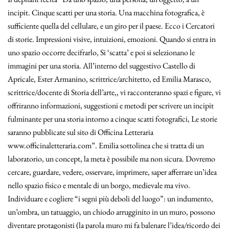
incipit. Cinque scatti per una storia. Una macchina fotografica, è
sufficiente quella del cellulare, e un giro per il paese. Ecco i Cercatori
di storie. Impressioni visive, intuizioni, emozioni. Quando si entra in
uno spazio occorre decifrarlo, Si ‘scatta’ e poi si selezionano le
immagini per una storia. All’interno del suggestivo Castello di
Apricale, Ester Armanino, scrittrice/architetto, ed Emilia Marasco,
scrittrice/docente di Storia dell’arte,, vi racconteranno spazi e figure, vi
offriranno informazioni, suggestioni e metodi per scrivere un incipit
fulminante per una storia intorno a cinque scatti fotografici, Le storie
saranno pubblicate sul sito di Officina Letteraria
www.officinaletteraria.com”. Emilia sottolinea che si tratta di un
laboratorio, un concept, la meta è possibile ma non sicura. Dovremo
cercare, guardare, vedere, osservare, imprimere, saper afferrare un’idea
nello spazio fisico e mentale di un borgo, medievale ma vivo.
Individuare e cogliere “i segni più deboli del luogo”: un indumento,
un’ombra, un tatuaggio, un chiodo arrugginito in un muro, possono
diventare protagonisti (la parola muro mi fa balenare l’idea/ricordo dei