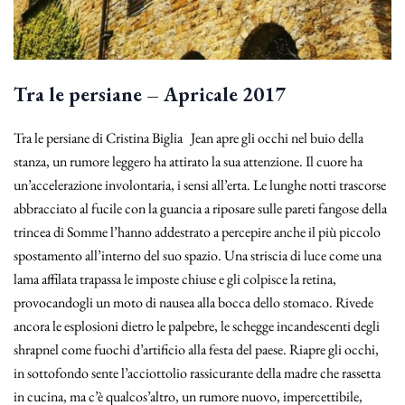
Tra le persiane – Apricale 2017
Tra le persiane di Cristina Biglia Jean apre gli occhi nel buio della
stanza, un rumore leggero ha attirato la sua attenzione. Il cuore ha
un’accelerazione involontaria, i sensi all’erta. Le lunghe notti trascorse
abbracciato al fucile con la guancia a riposare sulle pareti fangose della
trincea di Somme l’hanno addestrato a percepire anche il più piccolo
spostamento all’interno del suo spazio. Una striscia di luce come una
lama affilata trapassa le imposte chiuse e gli colpisce la retina,
provocandogli un moto di nausea alla bocca dello stomaco. Rivede
ancora le esplosioni dietro le palpebre, le schegge incandescenti degli
shrapnel come fuochi d’artificio alla festa del paese. Riapre gli occhi,
in sottofondo sente l’acciottolio rassicurante della madre che rassetta
in cucina, ma c’è qualcos’altro, un rumore nuovo, impercettibile,