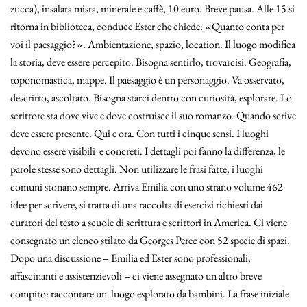
zucca), insalata mista, minerale e caffè, 10 euro. Breve pausa. Alle 15 si
ritorna in biblioteca, conduce Ester che chiede: «Quanto conta per
voi il paesaggio?». Ambientazione, spazio, location. Il luogo modifica
la storia, deve essere percepito. Bisogna sentirlo, trovarcisi. Geografia,
toponomastica, mappe. Il paesaggio è un personaggio. Va osservato,
descritto, ascoltato. Bisogna starci dentro con curiosità, esplorare. Lo
scrittore sta dove vive e dove costruisce il suo romanzo. Quando scrive
deve essere presente. Qui e ora. Con tutti i cinque sensi. I luoghi
devono essere visibili e concreti. I dettagli poi fanno la differenza, le
parole stesse sono dettagli. Non utilizzare le frasi fatte, i luoghi
comuni stonano sempre. Arriva Emilia con uno strano volume 462
idee per scrivere, si tratta di una raccolta di esercizi richiesti dai
curatori del testo a scuole di scrittura e scrittori in America. Ci viene
consegnato un elenco stilato da Georges Perec con 52 specie di spazi.
Dopo una discussione – Emilia ed Ester sono professionali,
affascinanti e assistenzievoli – ci viene assegnato un altro breve
compito: raccontare un luogo esplorato da bambini. La frase iniziale