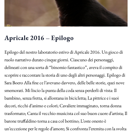
Apricale 2016 – Epilogo
Epilogo del nostro laboratorio estivo di Apricale 2016. Un gioco di
ruolo narrativo durato cinque giorni. Ciascuno dei personaggi,
delineati con una sorta di “binomio fantastico”, aveva il compito di
scoprire e raccontare la storia di uno degli altri personaggi. Epilogo di
Sara Boero Alla fine ce l’avevano davvero, delle belle storie, quei nove
smemorati. Mi liscio la punta della coda senza perderli di vista: Il
bambino, senza fretta, si allontana in bicicletta; La pittrice e i suoi
decori, ricchi d’animo e colori; Cavaliere immaginato, torna donna
trasformato; Canta il vecchio musicista col suo buon cuore d’artista; Il
barone truffaldino torna a casa col bottino; L’oste onesto è
un’eccezione per le regole d’amore; Si confronta l’eremita con la svolta