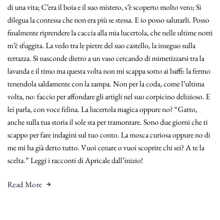
di una vita; C’era il boia e il suo mistero, s’è scoperto molto vero; Si
dilegua la contessa che non era più se stessa. E io posso salutarli. Posso
finalmente riprendere la caccia alla mia lucertola, che nelle ultime notti
m’è sfuggita. La vedo tra le pietre del suo castello, la inseguo sulla
terrazza. Si nasconde dietro a un vaso cercando di mimetizzarsi tra la
lavanda e il timo ma questa volta non mi scappa sotto ai baffi: la fermo
tenendola saldamente con la zampa. Non per la coda, come l’ultima
volta, no: faccio per affondare gli artigli nel suo corpicino delizioso. E
lei parla, con voce felina. La lucertola magica oppure no? “Gatto,
anche sulla tua storia il sole sta per tramontare. Sono due giorni che ti
scappo per fare indagini sul tuo conto. La mosca curiosa oppure no di
me mi ha già detto tutto. Vuoi cenare o vuoi scoprire chi sei? A te la
scelta.” Leggi i racconti di Apricale dall’inizio!
Read More