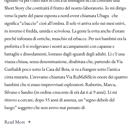
ognuno va per i fatti suoi in cerca di immagini su cui costruire una
Short Story che costituirà il frutto del nostro laboratorio. Io mi dirigo
verso la parte del paese esposta a nord-ovest chiamata Ubagu che
significa “a baccìo” cioè all’ombra. Il sole vi arriva solo nei mesi estivi,
in inverno è fredda, umida e scivolosa. La gente la evita anche d’estate
perché infestata di ortiche, muschio ed erbacce. Per noi bambini era la
preferita e lì si svolgevano i nostri accampamenti con capanne e
battaglie e dissodamenti, lontano dagli sguardi degli adulti. Lì c’è una
viuzza chiusa, senza denominazione, disabitata che, partendo da Via
Garibaldi poco sotto la Casa del Boia, si va a frangere sotto l’antica
cinta muraria. L’avevamo chiamata Via RuMaSiSà in onore dei quattro
bambini che si erano improvvisati esploratori: Rubertin, Marcu,
Silvano e Sandro (in ordine crescente di età dai 6 ai 9 anni). Lì mi
ritrovo a cercare, dopo 55 anni di assenza, un “segno debole del
luogo” soggetto che non avevo mai pensato di
Read More