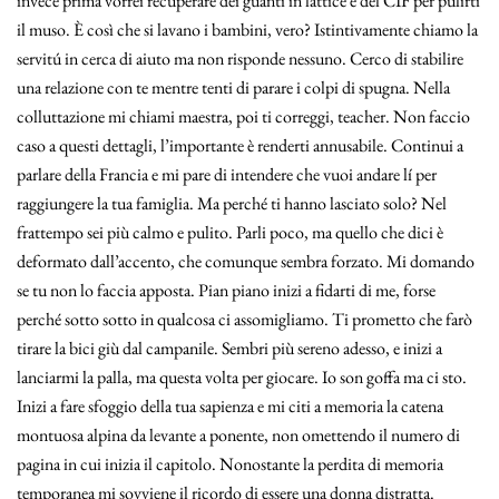
invece prima vorrei recuperare dei guanti in lattice e del CIF per pulirti
il muso. È così che si lavano i bambini, vero? Istintivamente chiamo la
servitú in cerca di aiuto ma non risponde nessuno. Cerco di stabilire
una relazione con te mentre tenti di parare i colpi di spugna. Nella
colluttazione mi chiami maestra, poi ti correggi, teacher. Non faccio
caso a questi dettagli, l’importante è renderti annusabile. Continui a
parlare della Francia e mi pare di intendere che vuoi andare lí per
raggiungere la tua famiglia. Ma perché ti hanno lasciato solo? Nel
frattempo sei più calmo e pulito. Parli poco, ma quello che dici è
deformato dall’accento, che comunque sembra forzato. Mi domando
se tu non lo faccia apposta. Pian piano inizi a fidarti di me, forse
perché sotto sotto in qualcosa ci assomigliamo. Ti prometto che farò
tirare la bici giù dal campanile. Sembri più sereno adesso, e inizi a
lanciarmi la palla, ma questa volta per giocare. Io son goffa ma ci sto.
Inizi a fare sfoggio della tua sapienza e mi citi a memoria la catena
montuosa alpina da levante a ponente, non omettendo il numero di
pagina in cui inizia il capitolo. Nonostante la perdita di memoria
temporanea mi sovviene il ricordo di essere una donna distratta.