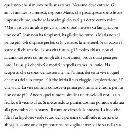
qualcuno che si muove nella sua stanza. Nessuno deve entrare. Gli
amici non sono ammessi, neppure Maria, che passa spesso sotto le sue
imposte chiuse, anche se la madre glielo avrà già detto cento volte
“Maria trovati un altro giovane, non si può mettere su famiglia con
uno così”. Jean non ha rimpianti, ha già deciso tutto, a Maria non ci
pensa più. Gli dispiace per lei, se lo vedesse, la smetterebbe di passare lì
sotto e di chiamarlo. La sua vita futura gli è molto chiara, non ci
saranno sorprese come per gli altri suoi amici, prova quasi pena per
loro. Lui sa già che vivrà e morirà in quella stanza. Al buio. Ha
scoperto che ci sono dei sotterranei nell’anima, dei sensi vivi in quel
che resta del suo corpo. E lì che inizia il suo viaggio, l’esplorazione, è lì
che vivrà. La vita come la conosceva prima può rimanere fuori, per lui
non esiste più. Ancora quel rumore, simile a un fruscio di vesti, a un
frullo, è lì vicino a lui. Si mette seduto puntandosi sui gomiti, si abitua
alla penombra della stanza. Il rumore viene dalla finestra. La luce che
filtra fra le gelosie verde scuro della persiana si diffonde intorno e lo
abbaglia, come un dio prepotente che voglia entrare di forza nella sua