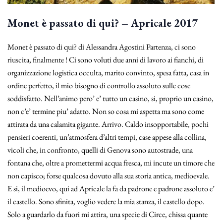
Monet è passato di qui? – Apricale 2017
Monet è passato di qui? di Alessandra Agostini Partenza, ci sono
riuscita, finalmente ! Ci sono voluti due anni di lavoro ai fianchi, di
organizzazione logistica occulta, marito convinto, spesa fatta, casa in
ordine perfetto, il mio bisogno di controllo assoluto sulle cose
soddisfatto. Nell’animo pero’ e’ tutto un casino, si, proprio un casino,
non c’e’ termine piu’ adatto. Non so cosa mi aspetta ma sono come
attirata da una calamita gigante. Arrivo. Caldo insopportabile, pochi
pensieri coerenti, un’atmosfera d’altri tempi, case appese alla collina,
vicoli che, in confronto, quelli di Genova sono autostrade, una
fontana che, oltre a promettermi acqua fresca, mi incute un timore che
non capisco; forse qualcosa dovuto alla sua storia antica, medioevale.
E si, il medioevo, qui ad Apricale la fa da padrone e padrone assoluto e’
il castello. Sono sfinita, voglio vedere la mia stanza, il castello dopo.
Solo a guardarlo da fuori mi attira, una specie di Circe, chissa quante