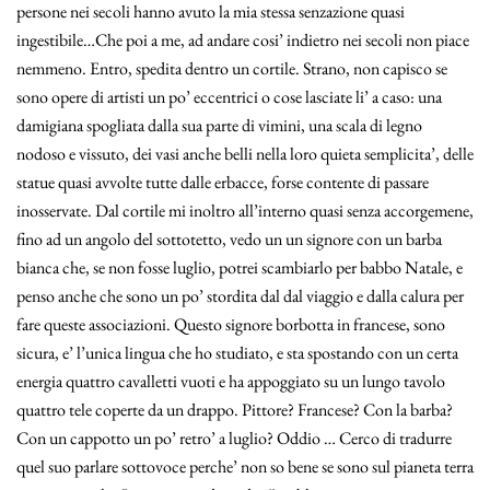
persone nei secoli hanno avuto la mia stessa senzazione quasi
ingestibile…Che poi a me, ad andare cosi’ indietro nei secoli non piace
nemmeno. Entro, spedita dentro un cortile. Strano, non capisco se
sono opere di artisti un po’ eccentrici o cose lasciate li’ a caso: una
damigiana spogliata dalla sua parte di vimini, una scala di legno
nodoso e vissuto, dei vasi anche belli nella loro quieta semplicita’, delle
statue quasi avvolte tutte dalle erbacce, forse contente di passare
inosservate. Dal cortile mi inoltro all’interno quasi senza accorgemene,
fino ad un angolo del sottotetto, vedo un un signore con un barba
bianca che, se non fosse luglio, potrei scambiarlo per babbo Natale, e
penso anche che sono un po’ stordita dal dal viaggio e dalla calura per
fare queste associazioni. Questo signore borbotta in francese, sono
sicura, e’ l’unica lingua che ho studiato, e sta spostando con un certa
energia quattro cavalletti vuoti e ha appoggiato su un lungo tavolo
quattro tele coperte da un drappo. Pittore? Francese? Con la barba?
Con un cappotto un po’ retro’ a luglio? Oddio … Cerco di tradurre
quel suo parlare sottovoce perche’ non so bene se sono sul pianeta terra