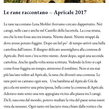
Le rane raccontano – Apricale 2017
Le rane raccontano Lena Mohler Avevamo cercato dappertutto. Nei
carugi, nelle case e anche nel Castello della lucertola. La cosa strana,
era che la rete fosse ancora intatta. Niente danni. Niente strappi da
dove avesse potuto fuggire. Dopo un bel po’ di tempo arrivò una bella
cartolina dall’estero. Il disegno delicato assomigliava alla contessa di
Apricale. Però non c’era scritto niente. Anni dopo, seguì una seconda
cartolina. Anche quella volta senza scrittura. Vedendo la foto si capì
come fosse fuggita un tempo; attraverso il tombino. Non si era mai
più lasciata vedere ad Apricale, la rana che diventò una contessa. Le
rane però ne cantano ogni sera. Una bambina ad Apricale Già da
piccola mi sentivo una principessa, bella come la contessa di Apricale.
Adoravo stare sotto una rete appogiata vicino alla piazza tra I carugi.
Da lì, nascosta dal mondo, potevo studiare la vita del paese sensa essere
vista da nessuno. Ogni tanto mi lasciavo risucchiare dalla vortice che