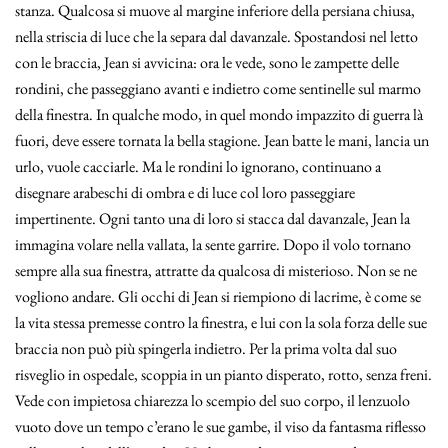
stanza. Qualcosa si muove al margine inferiore della persiana chiusa,
nella striscia di luce che la separa dal davanzale. Spostandosi nel letto
con le braccia, Jean si avvicina: ora le vede, sono le zampette delle
rondini, che passeggiano avanti e indietro come sentinelle sul marmo
della finestra. In qualche modo, in quel mondo impazzito di guerra là
fuori, deve essere tornata la bella stagione. Jean batte le mani, lancia un
urlo, vuole cacciarle. Ma le rondini lo ignorano, continuano a
disegnare arabeschi di ombra e di luce col loro passeggiare
impertinente. Ogni tanto una di loro si stacca dal davanzale, Jean la
immagina volare nella vallata, la sente garrire. Dopo il volo tornano
sempre alla sua finestra, attratte da qualcosa di misterioso. Non se ne
vogliono andare. Gli occhi di Jean si riempiono di lacrime, è come se
la vita stessa premesse contro la finestra, e lui con la sola forza delle sue
braccia non può più spingerla indietro. Per la prima volta dal suo
risveglio in ospedale, scoppia in un pianto disperato, rotto, senza freni.
Vede con impietosa chiarezza lo scempio del suo corpo, il lenzuolo
vuoto dove un tempo c’erano le sue gambe, il viso da fantasma riflesso