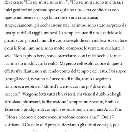
deve essere “Ho sei anni e sono in…”. “Ho sei anni e sono in chiesa, i
miei genitori mi portano spesso qui e ho una certa confidenza con
questo ambiente ma oggi ho scoperto una cosa strana,
stropicciandomi gli occhi assonnati e lacrimosi sono stato sorpreso da
una quantità di raggi luminosi. La semplice luce di una candela se la
guardo con gli occhi umidi e come se esplodesse in mille strisce di luce
e qui le fonti luminose sono molte, comprese le vetrate su cui batte il
sole. Non capisco bene, sono esterrefatto, con i miei occhi e le mie
lacrime ho modificato la realtà. Mi perdo nell’esplorazione di questi
effetti sfavillanti, non mi rendo conto del tempo e del resto. Poi riapro
bene gli occhi, nessuno si è accorto di nulla, torno a seguire la
funzione, a respirare l’odore d’incenso, con un po’ di senso di
peccato”. Vengono letti tutti i brevi testi, mi viene il dubbio che gli
altri siano più avanti; la discussione è sempre interessante, Emilia e
Ester sono prodighe di consigli e esortazioni, viene citata Anais Nin
“Non si vedono le come sono, si vedono come siamo”. Ore 17:
visitiamo il Castello di Apricale, riceviamo gli ultimi consigli, poi