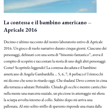
La contessa e il bambino americano –
Apricale 2016
Decimo e ultimo racconto del nostro laboratorio estivo di Apricale
2016. Un gioco di ruolo narrativo durato cinque giorni. Ciascuno dei
personaggi, delineati con una sorta di “binomio fantastico”, aveva il
compito di scoprire e raccontare la storia di uno degli altri personaggi.
Come? Scopritelo leggendo! La contessa decaduta e il bambino
americano di Angela Gambardella … 5, 6, 7, 8 perbacco! I rintocchi
mi dicono che sono in ritardo oggi. Che sbadata! Devo correre in cima
alla terrazza a salutare Perinaldo. Chiudo gli occhi e mentre canticchio
nella mente una marcetta nuziale, un piccione in atterraggio mi sfiora
la sciarpa avvolta intorno al collo. Subito dopo mi arriva una
pallonata. Al mio solito strillo di spavento risponde una risata dalla