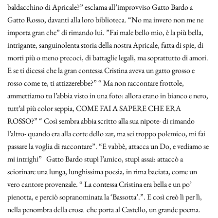
baldacchino di Apricale?” esclama all’improvviso Gatto Bardo a
Gatto Rosso, davanti alla loro biblioteca. “No ma invero non me ne
importa gran che” di rimando lui. ”Fai male bello mio, è la più bella,
intrigante, sanguinolenta storia della nostra Apricale, fatta di spie, di
morti più o meno precoci, di battaglie legali, ma soprattutto di amori.
E se ti dicessi che la gran contessa Cristina aveva un gatto grosso e
rosso come te, ti attizzerebbe?” “ Ma non raccontare frottole,
ammettiamo tu l’abbia visto in una foto: allora erano in bianco e nero,
tutt’al più color seppia, COME FAI A SAPERE CHE ERA
ROSSO?” “ Così sembra abbia scritto alla sua nipote- di rimando
l’altro- quando era alla corte dello zar, ma sei troppo polemico, mi fai
passare la voglia di raccontare”. “E vabbè, attacca un Do, e vediamo se
mi intrighi” Gatto Bardo stupì l’amico, stupì assai: attaccò a
sciorinare una lunga, lunghissima poesia, in rima baciata, come un
vero cantore provenzale. “ La contessa Cristina era bella e un po’
pienotta, e perciò sopranominata la ‘Bassotta’.”. E così creò lì per lì,
nella penombra della crosa che porta al Castello, un grande poema.