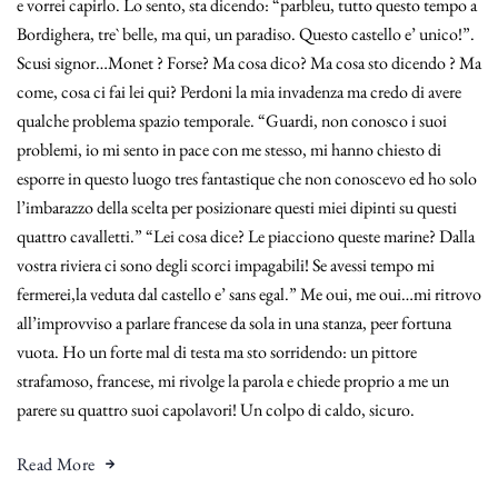
e vorrei capirlo. Lo sento, sta dicendo: “parbleu, tutto questo tempo a
Bordighera, tre` belle, ma qui, un paradiso. Questo castello e’ unico!”.
Scusi signor…Monet ? Forse? Ma cosa dico? Ma cosa sto dicendo ? Ma
come, cosa ci fai lei qui? Perdoni la mia invadenza ma credo di avere
qualche problema spazio temporale. “Guardi, non conosco i suoi
problemi, io mi sento in pace con me stesso, mi hanno chiesto di
esporre in questo luogo tres fantastique che non conoscevo ed ho solo
l’imbarazzo della scelta per posizionare questi miei dipinti su questi
quattro cavalletti.” “Lei cosa dice? Le piacciono queste marine? Dalla
vostra riviera ci sono degli scorci impagabili! Se avessi tempo mi
fermerei,la veduta dal castello e’ sans egal.” Me oui, me oui…mi ritrovo
all’improvviso a parlare francese da sola in una stanza, peer fortuna
vuota. Ho un forte mal di testa ma sto sorridendo: un pittore
strafamoso, francese, mi rivolge la parola e chiede proprio a me un
parere su quattro suoi capolavori! Un colpo di caldo, sicuro.
Read More