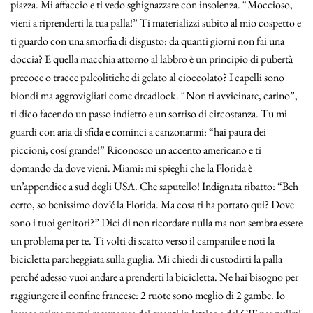
piazza. Mi affaccio e ti vedo sghignazzare con insolenza. “Moccioso,
vieni a riprenderti la tua palla!” Ti materializzi subito al mio cospetto e
ti guardo con una smorfia di disgusto: da quanti giorni non fai una
doccia? E quella macchia attorno al labbro è un principio di pubertà
precoce o tracce paleolitiche di gelato al cioccolato? I capelli sono
biondi ma aggrovigliati come dreadlock. “Non ti avvicinare, carino”,
ti dico facendo un passo indietro e un sorriso di circostanza. Tu mi
guardi con aria di sfida e cominci a canzonarmi: “hai paura dei
piccioni, cosí grande!” Riconosco un accento americano e ti
domando da dove vieni. Miami: mi spieghi che la Florida è
un’appendice a sud degli USA. Che saputello! Indignata ribatto: “Beh
certo, so benissimo dov’é la Florida. Ma cosa ti ha portato qui? Dove
sono i tuoi genitori?” Dici di non ricordare nulla ma non sembra essere
un problema per te. Ti volti di scatto verso il campanile e noti la
bicicletta parcheggiata sulla guglia. Mi chiedi di custodirti la palla
perché adesso vuoi andare a prenderti la bicicletta. Ne hai bisogno per
raggiungere il confine francese: 2 ruote sono meglio di 2 gambe. Io