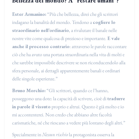
Bellezza del mondo? A “restare umani”?
Ester Armanino:
“Più che bellezza, direi che gli scrittori
indagano la banalità del mondo. Tendono a
cogliere lo
straordinario nell’ordinario
, a rivalutare il banale nelle
nostre vite come qualcosa di prezioso e importante.
E vale
anche il processo contrario
: attraverso le parole raccontare
ciò che ha avuto una portata straordinaria nella vita di molti e
che sarebbe impossibile descrivere se non riconducendolo alla
sfera personale, ai dettagli apparentemente banali e ordinari
delle singole esperienze.”
Bruno Morchio:
“Gli scrittori, quando ce l’hanno,
posseggono una dote: la capacità di scrivere, cioè di
tradurre
in parole il vissuto
proprio e altrui. Questo è già molto e io
mi accontenterei. Non credo che abbiano altre facoltà
carismatiche, né che riescano a vedere più lontano degli altri.”
Specialmente in
Nessun rischio
la protagonista osserva la