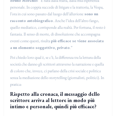
Bruno Morchio:
“È nata dalla realtà, dalla mia esperienza
personale. In coppia succede di litigare e la trattoria, la Vespa,
l’ora in cui sono passato dal luogo dell’alluvione
sono un
racconto autobiografico
. Anche l’idea dell’altro fango,
quello mediatico, corrisponde alla realtà. Per fortuna, il resto è
fantasia. Il senso di morte, di dissoluzione che accompagna
eventi come questi, risulta
più efficace se viene associata
a un elemento soggettivo, privato
.”
Poi chiedo loro qual è, se c’è, la differenza tra la lettura della
società che danno gli scrittori attraverso la narrazione e quella
di coloro che, invece, ci parlano della crisi sociale e politica
senza la mediazione dello storytelling (giornalisti, politici). In
pratica:
Rispetto alla cronaca, il messaggio dello
scrittore arriva al lettore in modo più
intimo e personale, quindi più efficace?