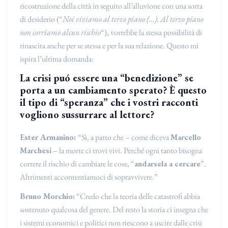
ricostruzione della città in seguito all’alluvione con una sorta
di desiderio (“
Noi viviamo al terzo piano (…). Al terzo piano
non corriamo alcun rischio
“), vorrebbe la stessa possibilità di
rinascita anche per se stessa e per la sua relazione. Questo mi
ispira l’ultima domanda:
La crisi puó essere una “benedizione” se
porta a un cambiamento sperato? È questo
il tipo di “speranza” che i vostri racconti
vogliono sussurrare al lettore?
Ester Armanino:
“Sì, a patto che – come diceva
Marcello
Marchesi
– la morte ci trovi vivi. Perché ogni tanto bisogna
correre il rischio di cambiare le cose, “
andarsela a cercare
”.
Altrimenti accontentiamoci di sopravvivere.”
Bruno Morchio:
“Credo che la teoria delle catastrofi abbia
sostenuto qualcosa del genere. Del resto la storia ci insegna che
i sistemi economici e politici non riescono a uscire dalle crisi