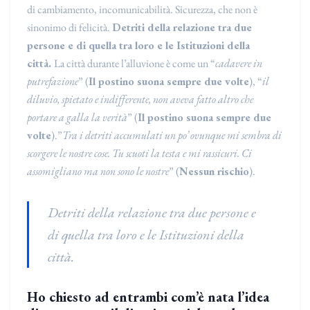
di cambiamento, incomunicabilità. Sicurezza, che non è
sinonimo di felicità.
Detriti della relazione tra due
persone e di quella tra loro e le Istituzioni della
città.
La città durante l’alluvione è come un “
cadavere in
putrefazione
” (
Il postino suona sempre due volte
), “
il
diluvio, spietato e indifferente, non aveva fatto altro che
portare a galla la verità
” (
Il postino suona sempre due
volte
).”
Tra i detriti accumulati un po’ ovunque mi sembra di
scorgere le nostre cose. Tu scuoti la testa e mi rassicuri. Ci
assomigliano ma non sono le nostre
” (
Nessun rischio
).
Detriti della relazione tra due persone e
di quella tra loro e le Istituzioni della
città.
Ho chiesto ad entrambi com’è nata l’idea