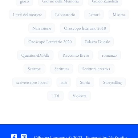
gioco
Giorno della Memoria
Guido Zanoletti
I ferri del mestiere
Laboratorio
Lettori
Mostra
Narrazione
Oroscopo letterario 2018
Oroscopo Letterario 2020
Palazzo Ducale
QuestioneDiPelle
Racconto Breve
romanzo
Scrittori
Scrittura
Scrittura creativa
scrivere apre i porti
stile
Storia
Storytelling
UDI
Violenza
Officina Letteraria © 2023 - Powered by
NoStudio