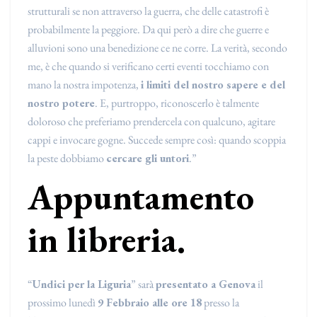
strutturali se non attraverso la guerra, che delle catastrofi è
probabilmente la peggiore. Da qui però a dire che guerre e
alluvioni sono una benedizione ce ne corre. La verità, secondo
me, è che quando si verificano certi eventi tocchiamo con
mano la nostra impotenza,
i limiti del nostro sapere e del
nostro potere
. E, purtroppo, riconoscerlo è talmente
doloroso che preferiamo prendercela con qualcuno, agitare
cappi e invocare gogne. Succede sempre così: quando scoppia
la peste dobbiamo
cercare gli untori
.”
Appuntamento
in libreria.
“
Undici per la Liguria
” sarà
presentato a Genova
il
prossimo lunedì
9 Febbraio alle ore 18
presso la