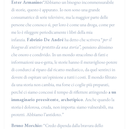
Ester Armanino:
“Abbiamo un bisogno incommensurabile
di storie, questo è appurato. Io non sono una grande
consumatrice di serie televisive, ma la maggior parte delle
persone che conosco sì, per loro è come una droga, come per
me lo è rileggere periodicamente i libri della mia
infanzia.
Fabrizio De André
ha detto che scriveva “
per il
bisogno di sentirsi protetto da una storia”
, pensiero altissimo
che onoro e condivido. In un mondo stracolmo di fatti e
informazioni usa-e-getta, le storie hanno il meraviglioso potere
di condurci al riparo dal ricatto mediatico, da quel sentirci in
dovere di ospitare un’opinione a tutti i costi. Il mondo filtrato
da una storia non cambia, ma forse ci coglie più preparati,
perché ci siamo concessi il tempo di riflettere attingendo
a un
immaginario preesitente, archetipico
. Anche quando la
storia è dolorosa, cruda, non importa: siamo vulnerabili, ma
protetti. Abbiamo l’antidoto.”
Bruno Morchio:
“Credo dipenda dalla bravura dello