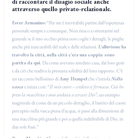
di raccontare il disagio sociale anche
attraverso quello privato-relazionale.
Ester Armanino:
“Per me è inevitabile partire dall’esperienza
personale sempre e comunque. Non riesco a orientarmi nel
generale se il mio occhio prima non coglie i dettagli, le pieghe
anche più trascurabili del reale e delle relazioni.
L’alluvione ha
travolto la città, nella città c’era una coppia: sono
partita da qui
. Da come avevano arredato casa, dai loro gesti
e da ciò che tradiva la presunta solidità del loro rapporto. C’è
un racconto bellissimo di
Amy Hempel
che s’intiola
Nella
vasca
e inizia così: “
Il mio cuore – credevo si fermasse. Così ho
preso la macchina e sono andata a cercare Dio”
; un esempio
magistrale di come da un piccolo dettaglio, il battito del cuore
percepito nella vasca piena d’acqua, si passi alla dimensione di
una macchina più grande e poi a quella indefinibile di Dio, in
due sole frasi.”