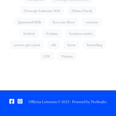
Oroscopo Letterario 2020
Palazzo Ducale
QuestioneDiPelle
Racconto Breve
romanzo
Scrittori
Scrittura
Scrittura creativa
scrivere apre i porti
stile
Storia
Storytelling
UDI
Violenza
Officina Letteraria © 2023 - Powered by
NoStudio