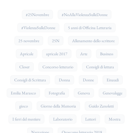
#25Novembre
#NoAllaViolenzaSulleDonne
#ViolenzaSulleDonne
5 anni di Officina Letteraria
25 novembre
25N
Allenamento dello scrittore
Apricale
apricale 2017
Arte
Business
Closer
Concorso letterario
Consigli di lettura
Consigli di Scrittura
Donna
Donne
Einaudi
Emilia Marasco
Fotografia
Genova
Genovalegge
gioco
Giorno della Memoria
Guido Zanoletti
I ferri del mestiere
Laboratorio
Lettori
Mostra
Narrazione
Oroscopo letterario 2018