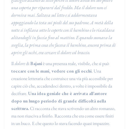
giaciglio accanto al letto perché il dolore avesse un suo posto e
una coperta per ripararsi dal freddo. Ma il dolore non ci
dormiva mai. Saltava sul letto e si addormentava
appoggiando la testa sui piedi del suo padrone. A metà della
notte si infilava sotto le coperte con il bambino e lo riscaldava
alitandogli in faccia fino al mattino. E quando suonava la
sveglia, la prima cosa che faceva il bambino, ancora prima di
aprire gli occhi, era cercare il dolore col braccio.
Il
dolore
di
Bajani
è una presenza reale, visibile, che si può
toccare con le mani, vedere con gli occhi
. Una
creazione letteraria che costruisce una via più accessibile per
capire ciò che, accadendoci dentro, a volte è impossibile da
decifrare.
Una idea geniale che è arrivata all’autore
dopo un lungo periodo di grande difficoltà nella
scrittura.
Ci racconta che stava scrivendo un altro romanzo,
ma non riusciva a finirlo. Racconta che era come essere finiti
in un buco. E che questo lo stava facendo quasi impazzire.