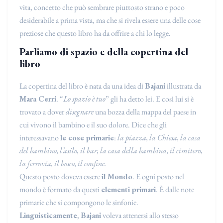
vita, concetto che può sembrare piuttosto strano e poco
desiderabile a prima vista, ma che si rivela essere una delle cose
preziose che questo libro ha da offrire a chi lo legge.
Parliamo di spazio e della copertina del
libro
La copertina del libro è nata da una idea di
Bajani
illustrata da
Mara Cerri
. “
Lo spazio è tuo
” gli ha detto lei. E così lui si è
trovato a dover
disegnare
una bozza della mappa del paese in
cui vivono il bambino e il suo dolore. Dice che gli
interessavano
le cose primarie
:
la piazza, la Chiesa, la casa
del bambino, l’asilo, il bar, la casa della bambina, il cimitero,
la ferrovia, il bosco, il confine.
Questo posto doveva essere
il Mondo
. E ogni posto nel
mondo è formato da questi
elementi primari
. È dalle note
primarie che si compongono le sinfonie.
Linguisticamente
,
Bajani
voleva attenersi allo stesso