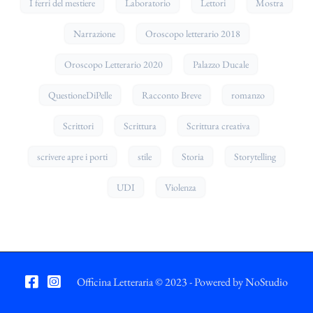
I ferri del mestiere
Laboratorio
Lettori
Mostra
Narrazione
Oroscopo letterario 2018
Oroscopo Letterario 2020
Palazzo Ducale
QuestioneDiPelle
Racconto Breve
romanzo
Scrittori
Scrittura
Scrittura creativa
scrivere apre i porti
stile
Storia
Storytelling
UDI
Violenza
Officina Letteraria © 2023 - Powered by
NoStudio