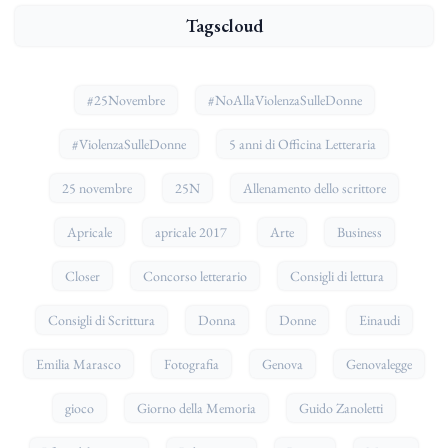
Tagscloud
#25Novembre
#NoAllaViolenzaSulleDonne
#ViolenzaSulleDonne
5 anni di Officina Letteraria
25 novembre
25N
Allenamento dello scrittore
Apricale
apricale 2017
Arte
Business
Closer
Concorso letterario
Consigli di lettura
Consigli di Scrittura
Donna
Donne
Einaudi
Emilia Marasco
Fotografia
Genova
Genovalegge
gioco
Giorno della Memoria
Guido Zanoletti