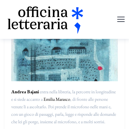
Andrea Bajani
entra nella libreria, la percorre in longitudine
e si siede accanto a
Emilia Marasco
, di fronte alle persone
venute lì a ascoltarlo. Poi prende il microfono nelle mani e,
con un gioco di passaggi, parla, legge e risponde alle domande
che lei gli porge, insieme al microfono, e a molti sorrisi.