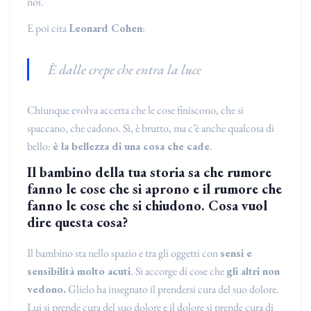
noi.
E poi cita
Leonard Cohen
:
È dalle crepe che entra la luce
Chiunque evolva accetta che le cose finiscono, che si
spaccano, che cadono. Sì, è brutto, ma c’è anche qualcosa di
bello:
è la bellezza di una cosa che cade
.
Il bambino della tua storia sa che rumore
fanno le cose che si aprono e il rumore che
fanno le cose che si chiudono. Cosa vuol
dire questa cosa?
Il bambino sta nello spazio e tra gli oggetti con
sensi e
sensibilità molto acuti
. Si accorge di cose che
gli altri non
vedono.
Glielo ha insegnato il prendersi cura del suo dolore.
Lui si prende cura del suo dolore e il dolore si prende cura di