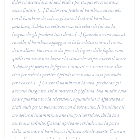
dolore si accucciava ai suoi piedi e per cinque ore se ne stava
senza fiatare. […] Il dolore era fedele al bambino, ed era solo
con il bambino che voleva giocare. Mentre il bambino
pedalava, il dolore a volte correva più veloce di lui con la
lingua che gli pendeva tra i denti. […] Quando arrivavano al
ruscello, il bambino appoggiava la bicicletta contro il tronco
di un albero. Poi cercava dei pezzi di legno e delle foglie, e con
quelli costruiva una barca e lasciava che salpasse verso il mare.
Il dolore gli portava le foglie e i rametti e si avvicinava alla
riva per vederla partire. Quindi tornavano a casa passando
per i boschi. […] La sera il bambino si lavava, perché così gli
avevano insegnato. Poi si metteva il pigiama. Sua madre e suo
padre guardavano la televisione, e quando lui si affacciava a
piedi nudi per la buonanotte non si voltavano. Il bambino e il
suo dolore si incamminavano lungo il corridoio, che la sera
sembrava infinito. Quindi aprivano e chiudevano la porta
della camera, e il bambino si infilava sotto le coperte. C’era un