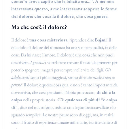
come:”e aveva capito che la felicità era…”. A me non
interessava questo, a me interessava scoprire le forme
del dolore: che cosa fa il dolore, che cosa genera.
Ma che cos’è il dolore?
Il dolore è
una cosa misteriosa
, riprende a dire
Bajani
. Il
cucciolo di dolore del romanzo ha una sua personalità, fa delle
cose. Da lui nasce l’amore. Il dolore è una cosa che non puoi
descrivere.
I genitori
vorrebbero trovare il tasto da premere per
poterlo spegnere, magari per sempre, nelle vite dei figli.
Gli
adolescenti
sono i più coraggiosi, sanno dire:
sto male e non so
perché
. Il dolore è questa cosa qua, e non è tanto importante da
dove arriva, che cosa pensiamo l’abbia provocato,
di chi è la
colpa
nella propria storia.
C’è qualcosa di più di “è colpa
di”,
dice nel microfono, seduto con le gambe accavallate e lo
sguardo semplice. Le nostre paure sono di oggi, ma, in realtà,
sono il frutto di esperienze umane millenarie, iscritte dentro di