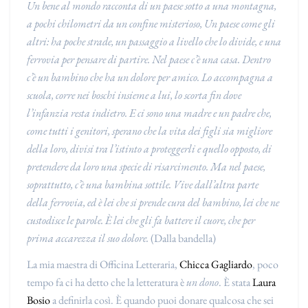
Un bene al mondo racconta di un paese sotto a una montagna,
a pochi chilometri da un confine misterioso, Un paese come gli
altri: ha poche strade, un passaggio a livello che lo divide, e una
ferrovia per pensare di partire. Nel paese c’è una casa. Dentro
c’è un bambino che ha un dolore per amico. Lo accompagna a
scuola, corre nei boschi insieme a lui, lo scorta fin dove
l’infanzia resta indietro. E ci sono una madre e un padre che,
come tutti i genitori, sperano che la vita dei figli sia migliore
della loro, divisi tra l’istinto a proteggerli e quello opposto, di
pretendere da loro una specie di risarcimento. Ma nel paese,
soprattutto, c’è una bambina sottile. Vive dall’altra parte
della ferrovia, ed è lei che si prende cura del bambino, lei che ne
custodisce le parole. È lei che gli fa battere il cuore, che per
prima accarezza il suo dolore.
(Dalla bandella)
La mia maestra di Officina Letteraria,
Chicca Gagliardo
, poco
tempo fa ci ha detto che la letteratura è
un dono
. È stata
Laura
Bosio
a definirla così. È quando puoi donare qualcosa che sei