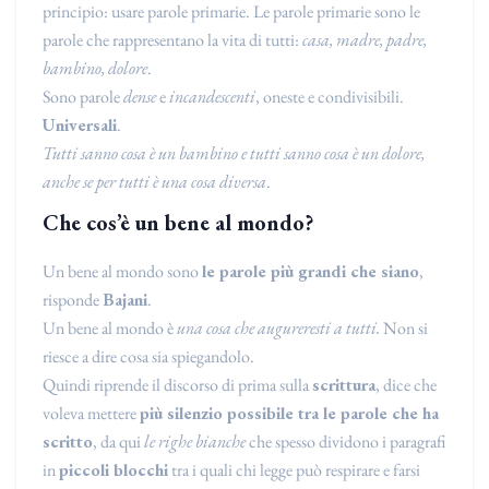
principio: usare parole primarie. Le parole primarie sono le
parole che rappresentano la vita di tutti:
casa, madre, padre,
bambino, dolore
.
Sono parole
dense
e
incandescenti
, oneste e condivisibili.
Universali
.
Tutti sanno cosa è un bambino e tutti sanno cosa è un dolore,
anche se per tutti è una cosa diversa
.
Che cos’è un bene al mondo?
Un bene al mondo sono
le parole più grandi che siano
,
risponde
Bajani
.
Un bene al mondo è
una cosa che augureresti a tutti.
Non si
riesce a dire cosa sia spiegandolo.
Quindi riprende il discorso di prima sulla
scrittura
, dice che
voleva mettere
più silenzio possibile tra le parole che ha
scritto
, da qui
le righe bianche
che spesso dividono i paragrafi
in
piccoli blocchi
tra i quali chi legge può respirare e farsi