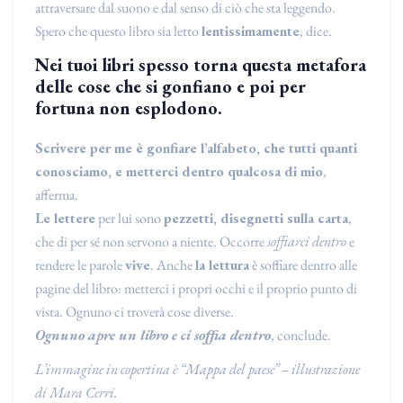
attraversare dal suono e dal senso di ciò che sta leggendo.
Spero che questo libro sia letto
lentissimamente
, dice.
Nei tuoi libri spesso torna questa metafora
delle cose che si gonfiano e poi per
fortuna non esplodono.
Scrivere per me è gonfiare l’alfabeto, che tutti quanti
conosciamo, e metterci dentro qualcosa di mio
,
afferma.
Le lettere
per lui sono
pezzetti, disegnetti sulla carta
,
che di per sé non servono a niente. Occorre
soffiarci dentro
e
rendere le parole
vive
. Anche
la lettura
è soffiare dentro alle
pagine del libro: metterci i propri occhi e il proprio punto di
vista. Ognuno ci troverà cose diverse.
Ognuno apre un libro e ci soffia dentro
, conclude.
L’immagine in copertina è “Mappa del paese” – illustrazione
di Mara Cerri.