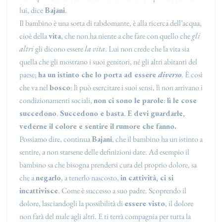
lui, dice
Bajani
.
Il bambino è una sorta di rabdomante, è alla ricerca dell’acqua,
cioè della
vita
, che non ha niente a che fare con quello che
gli
altri
gli dicono essere
la vita
. Lui non crede che la vita sia
quella che gli mostrano i suoi genitori, né gli altri abitanti del
paese;
ha un istinto che lo porta ad essere
diverso
. È così
che va nel
bosco
: lì può esercitare i suoi sensi, lì non arrivano i
condizionamenti sociali,
non ci sono le parole
:
lì le cose
succedono
.
Succedono e basta
.
E devi guardarle,
vederne il colore e sentire il rumore che fanno.
Possiamo dire, continua
Bajani
, che il bambino ha un istinto a
sentire, a non starsene delle definizioni date. Ad esempio il
bambino sa che bisogna prendersi cura del proprio dolore, sa
che a
negarlo
, a tenerlo nascosto,
in cattività, ci si
incattivisce
. Come è successo a suo padre. Scoprendo il
dolore, lasciandogli la possibilità di
essere visto
, il dolore
non farà del male agli altri. E ti terrà compagnia per tutta la