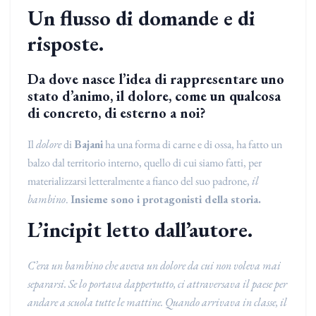
Un flusso di domande e di
risposte.
Da dove nasce l’idea di rappresentare uno
stato d’animo, il dolore, come un qualcosa
di concreto, di esterno a noi?
Il
dolore
di
Bajani
ha una forma di carne e di ossa, ha fatto un
balzo dal territorio interno, quello di cui siamo fatti, per
materializzarsi letteralmente a fianco del suo padrone,
il
bambino
.
Insieme sono i protagonisti della storia.
L’incipit letto dall’autore.
C’era un bambino che aveva un dolore da cui non voleva mai
separarsi. Se lo portava dappertutto, ci attraversava il paese per
andare a scuola tutte le mattine. Quando arrivava in classe, il