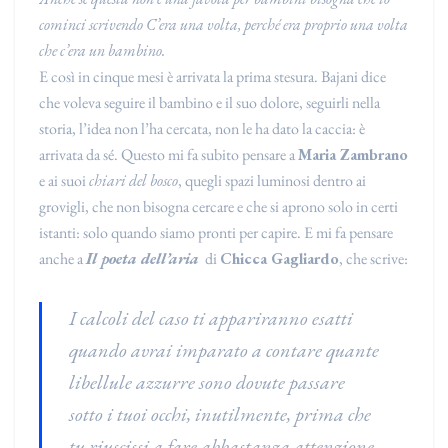
cominci scrivendo C’era una volta, perché era proprio una volta
che c’era un bambino.
E così in cinque mesi è arrivata la prima stesura. Bajani dice
che voleva seguire il bambino e il suo dolore, seguirli nella
storia, l’idea non l’ha cercata, non le ha dato la caccia: è
arrivata da sé. Questo mi fa subito pensare a
Maria Zambrano
e ai suoi
chiari del bosco
, quegli spazi luminosi dentro ai
grovigli, che non bisogna cercare e che si aprono solo in certi
istanti: solo quando siamo pronti per capire. E mi fa pensare
anche a
Il poeta dell’aria
di
Chicca Gagliardo
, che scrive:
I calcoli del caso ti appariranno esatti
quando avrai imparato a contare quante
libellule azzurre sono dovute passare
sotto i tuoi occhi, inutilmente, prima che
tu riuscissi a fare abbastanza attenzione