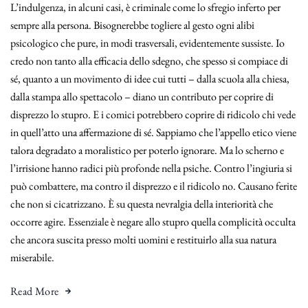
L’indulgenza, in alcuni casi, è criminale come lo sfregio inferto per
sempre alla persona. Bisognerebbe togliere al gesto ogni alibi
psicologico che pure, in modi trasversali, evidentemente sussiste. Io
credo non tanto alla efficacia dello sdegno, che spesso si compiace di
sé, quanto a un movimento di idee cui tutti – dalla scuola alla chiesa,
dalla stampa allo spettacolo – diano un contributo per coprire di
disprezzo lo stupro. E i comici potrebbero coprire di ridicolo chi vede
in quell’atto una affermazione di sé. Sappiamo che l’appello etico viene
talora degradato a moralistico per poterlo ignorare. Ma lo scherno e
l’irrisione hanno radici più profonde nella psiche. Contro l’ingiuria si
può combattere, ma contro il disprezzo e il ridicolo no. Causano ferite
che non si cicatrizzano. È su questa nevralgia della interiorità che
occorre agire. Essenziale è negare allo stupro quella complicità occulta
che ancora suscita presso molti uomini e restituirlo alla sua natura
miserabile.
Read More