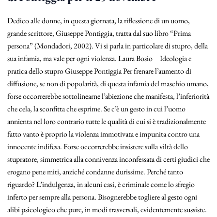
Dedico alle donne, in questa giornata, la riflessione di un uomo,
grande scrittore, Giuseppe Pontiggia, tratta dal suo libro “Prima
persona” (Mondadori, 2002). Vi si parla in particolare di stupro, della
sua infamia, ma vale per ogni violenza. Laura Bosio Ideologia e
pratica dello stupro Giuseppe Pontiggia Per frenare l’aumento di
diffusione, se non di popolarità, di questa infamia del maschio umano,
forse occorrerebbe sottolinearne l’abiezione che manifesta, l’inferiorità
che cela, la sconfitta che esprime. Se c’è un gesto in cui l’uomo
annienta nel loro contrario tutte le qualità di cui si è tradizionalmente
fatto vanto è proprio la violenza immotivata e impunita contro una
innocente indifesa. Forse occorrerebbe insistere sulla viltà dello
stupratore, simmetrica alla connivenza inconfessata di certi giudici che
erogano pene miti, anziché condanne durissime. Perché tanto
riguardo? L’indulgenza, in alcuni casi, è criminale come lo sfregio
inferto per sempre alla persona. Bisognerebbe togliere al gesto ogni
alibi psicologico che pure, in modi trasversali, evidentemente sussiste.