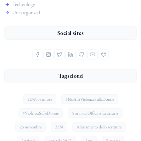
Technology
Uncategorized
Social sites
Tagscloud
#25Novembre
#NoAllaViolenzaSulleDonne
#ViolenzaSulleDonne
5 anni di Officina Letteraria
25 novembre
25N
Allenamento dello scrittore
Apricale
apricale 2017
Arte
Business