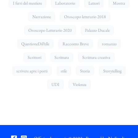
I ferri del mestiere
Laboratorio
Lettori
Mostra
Narrazione
Oroscopo letterario 2018
Oroscopo Letterario 2020
Palazzo Ducale
QuestioneDiPelle
Racconto Breve
romanzo
Scrittori
Scrittura
Scrittura creativa
scrivere apre i porti
stile
Storia
Storytelling
UDI
Violenza