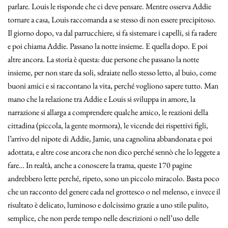
parlare. Louis le risponde che ci deve pensare. Mentre osserva Addie
tornare a casa, Louis raccomanda a se stesso di non essere precipitoso.
Il giorno dopo, va dal parrucchiere, si fa sistemare i capelli, si fa radere
e poi chiama Addie. Passano la notte insieme. E quella dopo. E poi
altre ancora. La storia è questa: due persone che passano la notte
insieme, per non stare da soli, sdraiate nello stesso letto, al buio, come
buoni amici e si raccontano la vita, perché vogliono sapere tutto. Man
mano che la relazione tra Addie e Louis si sviluppa in amore, la
narrazione si allarga a comprendere qualche amico, le reazioni della
cittadina (piccola, la gente mormora), le vicende dei rispettivi figli,
l’arrivo del nipote di Addie, Jamie, una cagnolina abbandonata e poi
adottata, e altre cose ancora che non dico perché sennò che lo leggete a
fare… In realtà, anche a conoscere la trama, queste 170 pagine
andrebbero lette perché, ripeto, sono un piccolo miracolo. Basta poco
che un racconto del genere cada nel grottesco o nel melenso, e invece il
risultato è delicato, luminoso e dolcissimo grazie a uno stile pulito,
semplice, che non perde tempo nelle descrizioni o nell’uso delle