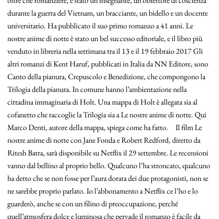
oltre che romanziere, è stato un insegnante, un obiettore di coscienza
durante la guerra del Vietnam, un bracciante, un bidello e un docente
universitario. Ha pubblicato il suo primo romanzo a 41 anni. Le
nostre anime di notte è stato un bel successo editoriale, e il libro più
venduto in libreria nella settimana tra il 13 e il 19 febbraio 2017 Gli
altri romanzi di Kent Haruf, pubblicati in Italia da NN Editore, sono
Canto della pianura, Crepuscolo e Benedizione, che compongono la
Trilogia della pianura. In comune hanno l’ambientazione nella
cittadina immaginaria di Holt. Una mappa di Holt è allegata sia al
cofanetto che raccoglie la Trilogia sia a Le nostre anime di notte. Qui
Marco Denti, autore della mappa, spiega come ha fatto. Il film Le
nostre anime di notte con Jane Fonda e Robert Redford, diretto da
Ritesh Batra, sarà disponibile su Netflix il 29 settembre. Le recensioni
vanno dal bellino al proprio bello. Qualcuno l’ha stroncato, qualcuno
ha detto che se non fosse per l’aura dorata dei due protagonisti, non se
ne sarebbe proprio parlato. Io l’abbonamento a Netflix ce l’ho e lo
guarderò, anche se con un filino di preoccupazione, perché
quell’atmosfera dolce e luminosa che pervade il romanzo è facile da