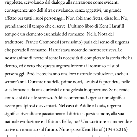
virgolette, scivolando dal dialogo alla narrazione come evidenti
conseguenze uno dell’altra e rivelando, senza aggettivi, un grande
affetto per tutti i suoi personaggi. Non abbiamo fretta, disse lui. No,
prendiamoci il tempo che ci serve. L’ultimo libro di Kent Haruf Il
tempo è un elemento essenziale del romanzo. Nella Nota del
traduttore, Franco Cremonesi (bravissimo) parla del senso di urgenza
che pervade il romanzo. Haruf stava morendo mentre scriveva Le
nostre anime di notte: si sente la necessità di completare la storia che ha
dentro, ed è vero che questa urgenza informa il romanzo e i suoi
personaggi. Però le cose hanno una loro naturale evoluzione, anche a
settant’anni. Durante una delle prime notti, Louis si fa prendere, nelle
sue domande, da una curiosità e una gelosia inopportune. Se ne rende
conto e si dà dello stronzo. Addie conferma. Urgenza non significa
essere precipitosi o avventati. Nel caso di Addie e Louis, urgenza
significa rivendicare pacatamente il diritto a questo amore, alla sua
naturale evoluzione e al futuro. Bello, no? Uno scrittore sta morendo e
scrive un romanzo sul futuro. Note sparse Kent Haruf (1943-2016)