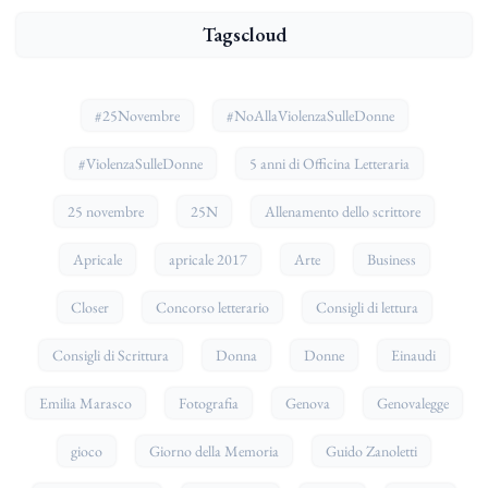
Tagscloud
#25Novembre
#NoAllaViolenzaSulleDonne
#ViolenzaSulleDonne
5 anni di Officina Letteraria
25 novembre
25N
Allenamento dello scrittore
Apricale
apricale 2017
Arte
Business
Closer
Concorso letterario
Consigli di lettura
Consigli di Scrittura
Donna
Donne
Einaudi
Emilia Marasco
Fotografia
Genova
Genovalegge
gioco
Giorno della Memoria
Guido Zanoletti