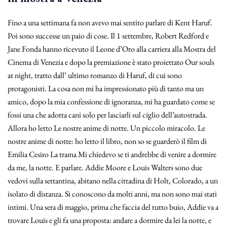
Fino a una settimana fa non avevo mai sentito parlare di Kent Haruf.
Poi sono successe un paio di cose. Il 1 settembre, Robert Redford e
Jane Fonda hanno ricevuto il Leone d’Oro alla carriera alla Mostra del
Cinema di Venezia e dopo la premiazione è stato proiettato Our souls
at night, tratto dall’ ultimo romanzo di Haruf, di cui sono
protagonisti. La cosa non mi ha impressionato più di tanto ma un
amico, dopo la mia confessione di ignoranza, mi ha guardato come se
fossi una che adotta cani solo per lasciarli sul ciglio dell’autostrada.
Allora ho letto Le nostre anime di notte. Un piccolo miracolo. Le
nostre anime di notte: ho letto il libro, non so se guarderò il film di
Emilia Cesiro La trama Mi chiedevo se ti andrebbe di venire a dormire
da me, la notte. E parlare. Addie Moore e Louis Walters sono due
vedovi sulla settantina, abitano nella cittadina di Holt, Colorado, a un
isolato di distanza. Si conoscono da molti anni, ma non sono mai stati
intimi. Una sera di maggio, prima che faccia del tutto buio, Addie va a
trovare Louis e gli fa una proposta: andare a dormire da lei la notte, e