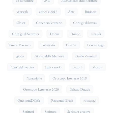
25 novembre
25N
Allenamento dello scrittore
Apricale
apricale 2017
Arte
Business
Closer
Concorso letterario
Consigli di lettura
Consigli di Scrittura
Donna
Donne
Einaudi
Emilia Marasco
Fotografia
Genova
Genovalegge
gioco
Giorno della Memoria
Guido Zanoletti
I ferri del mestiere
Laboratorio
Lettori
Mostra
Narrazione
Oroscopo letterario 2018
Oroscopo Letterario 2020
Palazzo Ducale
QuestioneDiPelle
Racconto Breve
romanzo
Scrittori
Scrittura
Scrittura creativa