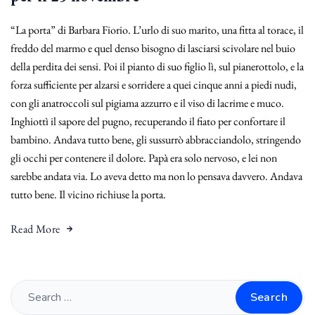
“La porta” di Barbara Fiorio. L’urlo di suo marito, una fitta al torace, il
freddo del marmo e quel denso bisogno di lasciarsi scivolare nel buio
della perdita dei sensi. Poi il pianto di suo figlio lì, sul pianerottolo, e la
forza sufficiente per alzarsi e sorridere a quei cinque anni a piedi nudi,
con gli anatroccoli sul pigiama azzurro e il viso di lacrime e muco.
Inghiottì il sapore del pugno, recuperando il fiato per confortare il
bambino. Andava tutto bene, gli sussurrò abbracciandolo, stringendo
gli occhi per contenere il dolore. Papà era solo nervoso, e lei non
sarebbe andata via. Lo aveva detto ma non lo pensava davvero. Andava
tutto bene. Il vicino richiuse la porta.
Read More
Search