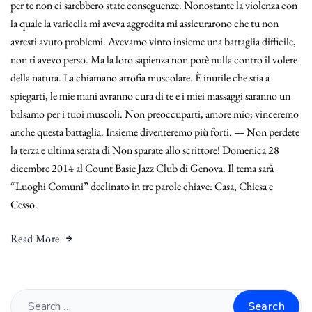
per te non ci sarebbero state conseguenze. Nonostante la violenza con
la quale la varicella mi aveva aggredita mi assicurarono che tu non
avresti avuto problemi. Avevamo vinto insieme una battaglia difficile,
non ti avevo perso. Ma la loro sapienza non potè nulla contro il volere
della natura. La chiamano atrofia muscolare. È inutile che stia a
spiegarti, le mie mani avranno cura di te e i miei massaggi saranno un
balsamo per i tuoi muscoli. Non preoccuparti, amore mio; vinceremo
anche questa battaglia. Insieme diventeremo più forti. — Non perdete
la terza e ultima serata di Non sparate allo scrittore! Domenica 28
dicembre 2014 al Count Basie Jazz Club di Genova. Il tema sarà
“Luoghi Comuni” declinato in tre parole chiave: Casa, Chiesa e
Cesso.
Read More
Search