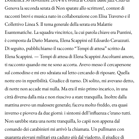
Genova la seconda serata di Non sparate allo scrittore!, contest di
racconti brevi e musica nato in collaborazione con Elisa Traverso e il
Collettivo Linea S. Il tema generale della serata era Malattie
Esantematiche. La squadra vincitrice, la cui parola chiave era Puntini,
è composta da Dario Manera, Elena Scappini ed Edoardo Cavazzuti.
Di seguito, pubblichiamo il racconto “Tempi di attesa” scritto da
Elena Scappini. — Tempi di attesa di Elena Scappini Ascoltami amore,
ti racconto quando me ne sono accorta. Avevo messo il cercapersone
sul comodino e mi ero sdraiata sul letto cercando di riposare. Quella
notte ero in reperibilità. Giudice di turno. Di solito, mi avevano detto,
di notte non accade mai nulla. Ma era il mio primo incarico, in una
città diversa dalla mia e non riuscivo a stare tranquilla. Inoltre dalla
mattina avevo un malessere generale; faceva molto freddo, era quasi
inverno e pioveva da due giorni: i sintomi dell’influenza c’erano tutti.
Non sarebbe stata una notte tranquilla, lo capii non appena dal
comando dei carabinieri mi arrivò la chiamata. Un pullmann con
quaranta giovani militari era caduto giù dal viadotto, il giudice di