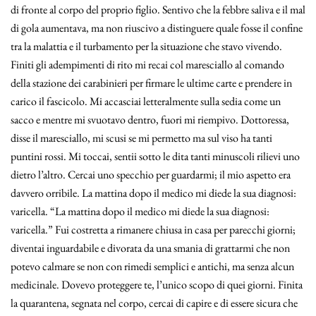
di fronte al corpo del proprio figlio. Sentivo che la febbre saliva e il mal
di gola aumentava, ma non riuscivo a distinguere quale fosse il confine
tra la malattia e il turbamento per la situazione che stavo vivendo.
Finiti gli adempimenti di rito mi recai col maresciallo al comando
della stazione dei carabinieri per firmare le ultime carte e prendere in
carico il fascicolo. Mi accasciai letteralmente sulla sedia come un
sacco e mentre mi svuotavo dentro, fuori mi riempivo. Dottoressa,
disse il maresciallo, mi scusi se mi permetto ma sul viso ha tanti
puntini rossi. Mi toccai, sentii sotto le dita tanti minuscoli rilievi uno
dietro l’altro. Cercai uno specchio per guardarmi; il mio aspetto era
davvero orribile. La mattina dopo il medico mi diede la sua diagnosi:
varicella. “La mattina dopo il medico mi diede la sua diagnosi:
varicella.” Fui costretta a rimanere chiusa in casa per parecchi giorni;
diventai inguardabile e divorata da una smania di grattarmi che non
potevo calmare se non con rimedi semplici e antichi, ma senza alcun
medicinale. Dovevo proteggere te, l’unico scopo di quei giorni. Finita
la quarantena, segnata nel corpo, cercai di capire e di essere sicura che