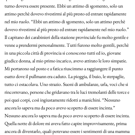
turno doveva essere presente. Ebbi un attimo di sgomento, solo un
attimo perchè dovevo rivestirmi al più presto ed entrare rapidamente
nel mio ruolo. “Ebbi un attimo di sgomento, solo un attimo perchè
dovevo rivestirmi al più presto ed entrare rapidamente nel mio ruolo.”
Il capitano dei carabinieri della stazione provinciale fu molto gentile e
venne a prendermi personalmente. Tutti furono molto gentili, perchè
in una piccola città di provincia si conoscono tutti ed io, giovane
giudice donna, al mio primo incarico, avevo attirato le loro simpatie.
Mi portarono sul posto e a fatica riuscimmo a raggiungere il punto
esatto dove il pullmann era caduto. La pioggia, il buio, le sterpaglie,
tutto ci ostacolava. Uno strazio. Suoni di ambulanze, urla, voci che si
rincorrevano, persone che gridavano tra le luci tremolanti delle torce e
poi quei corpi, così ingiustamente ridotti a manichini. “Nessuno
ancora lo sapeva ma da poco avevo scoperto di essere incinta.”
Nessuno ancora lo sapeva ma da poco avevo scoperto di essere incinta.
Quella notte di dolore mi aveva fatto capire improvvisamente, prima
ancora di diventarlo, quali potevano essere i sentimenti di una mamma