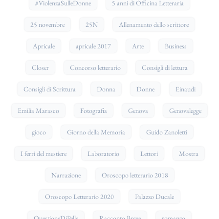
#ViolenzaSulleDonne
5 anni di Officina Letteraria
25 novembre
25N
Allenamento dello scrittore
Apricale
apricale 2017
Arte
Business
Closer
Concorso letterario
Consigli di lettura
Consigli di Scrittura
Donna
Donne
Einaudi
Emilia Marasco
Fotografia
Genova
Genovalegge
gioco
Giorno della Memoria
Guido Zanoletti
I ferri del mestiere
Laboratorio
Lettori
Mostra
Narrazione
Oroscopo letterario 2018
Oroscopo Letterario 2020
Palazzo Ducale
QuestioneDiPelle
Racconto Breve
romanzo