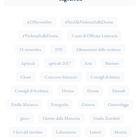
#25Novembre
#NoAllaViolenzaSulleDonne
#ViolenzaSulleDonne
5 anni di Officina Letteraria
25 novembre
25N
Allenamento dello scrittore
Apricale
apricale 2017
Arte
Business
Closer
Concorso letterario
Consigli di lettura
Consigli di Scrittura
Donna
Donne
Einaudi
Emilia Marasco
Fotografia
Genova
Genovalegge
gioco
Giorno della Memoria
Guido Zanoletti
I ferri del mestiere
Laboratorio
Lettori
Mostra