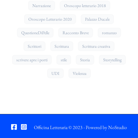
Narrazione
Oroscopo letterario 2018
Oroscopo Letterario 2020
Palazzo Ducale
QuestioneDiPelle
Racconto Breve
romanzo
Scrittori
Scrittura
Scrittura creativa
scrivere apre i porti
stile
Storia
Storytelling
UDI
Violenza
Officina Letteraria © 2023 - Powered by
NoStudio