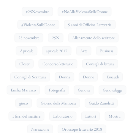
#25Novembre
#NoAllaViolenzaSulleDonne
#ViolenzaSulleDonne
5 anni di Officina Letteraria
25 novembre
25N
Allenamento dello scrittore
Apricale
apricale 2017
Arte
Business
Closer
Concorso letterario
Consigli di lettura
Consigli di Scrittura
Donna
Donne
Einaudi
Emilia Marasco
Fotografia
Genova
Genovalegge
gioco
Giorno della Memoria
Guido Zanoletti
I ferri del mestiere
Laboratorio
Lettori
Mostra
Narrazione
Oroscopo letterario 2018