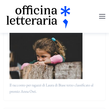
Il racconto per ragazzi di Laura di Biase terzo classificato al
premio Anna Osti.