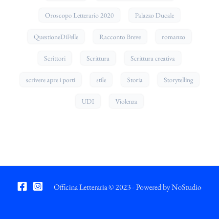
Oroscopo Letterario 2020
Palazzo Ducale
QuestioneDiPelle
Racconto Breve
romanzo
Scrittori
Scrittura
Scrittura creativa
scrivere apre i porti
stile
Storia
Storytelling
UDI
Violenza
Officina Letteraria © 2023 - Powered by
NoStudio