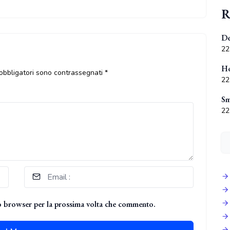
R
De
22
Ho
 obbligatori sono contrassegnati
*
22
Sm
22
to browser per la prossima volta che commento.