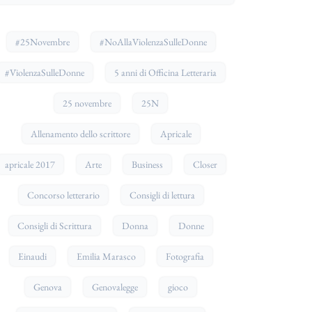
#25Novembre
#NoAllaViolenzaSulleDonne
#ViolenzaSulleDonne
5 anni di Officina Letteraria
25 novembre
25N
Allenamento dello scrittore
Apricale
apricale 2017
Arte
Business
Closer
Concorso letterario
Consigli di lettura
Consigli di Scrittura
Donna
Donne
Einaudi
Emilia Marasco
Fotografia
Genova
Genovalegge
gioco