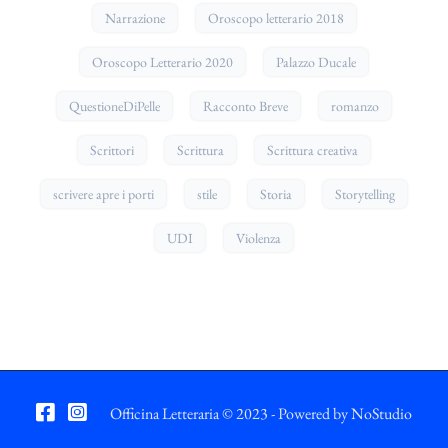
Narrazione
Oroscopo letterario 2018
Oroscopo Letterario 2020
Palazzo Ducale
QuestioneDiPelle
Racconto Breve
romanzo
Scrittori
Scrittura
Scrittura creativa
scrivere apre i porti
stile
Storia
Storytelling
UDI
Violenza
Officina Letteraria © 2023 - Powered by
NoStudio