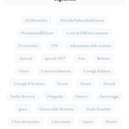
#25Novembre
#NoAllaViolenzaSulleDonne
#ViolenzaSulleDonne
5 anni di Officina Letteraria
25 novembre
25N
Allenamento dello scrittore
Apricale
apricale 2017
Arte
Business
Closer
Concorso letterario
Consigli di lettura
Consigli di Scrittura
Donna
Donne
Einaudi
Emilia Marasco
Fotografia
Genova
Genovalegge
gioco
Giorno della Memoria
Guido Zanoletti
I ferri del mestiere
Laboratorio
Lettori
Mostra