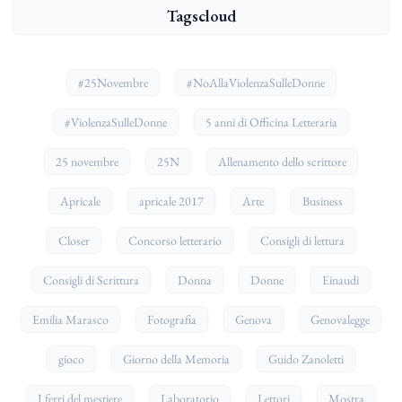
Tagscloud
#25Novembre
#NoAllaViolenzaSulleDonne
#ViolenzaSulleDonne
5 anni di Officina Letteraria
25 novembre
25N
Allenamento dello scrittore
Apricale
apricale 2017
Arte
Business
Closer
Concorso letterario
Consigli di lettura
Consigli di Scrittura
Donna
Donne
Einaudi
Emilia Marasco
Fotografia
Genova
Genovalegge
gioco
Giorno della Memoria
Guido Zanoletti
I ferri del mestiere
Laboratorio
Lettori
Mostra