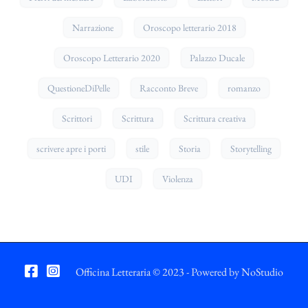
Narrazione
Oroscopo letterario 2018
Oroscopo Letterario 2020
Palazzo Ducale
QuestioneDiPelle
Racconto Breve
romanzo
Scrittori
Scrittura
Scrittura creativa
scrivere apre i porti
stile
Storia
Storytelling
UDI
Violenza
Officina Letteraria © 2023 - Powered by
NoStudio