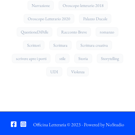
Narrazione
Oroscopo letterario 2018
Oroscopo Letterario 2020
Palazzo Ducale
QuestioneDiPelle
Racconto Breve
romanzo
Scrittori
Scrittura
Scrittura creativa
scrivere apre i porti
stile
Storia
Storytelling
UDI
Violenza
Officina Letteraria © 2023 - Powered by
NoStudio