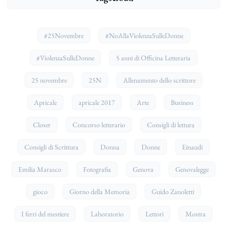
#25Novembre
#NoAllaViolenzaSulleDonne
#ViolenzaSulleDonne
5 anni di Officina Letteraria
25 novembre
25N
Allenamento dello scrittore
Apricale
apricale 2017
Arte
Business
Closer
Concorso letterario
Consigli di lettura
Consigli di Scrittura
Donna
Donne
Einaudi
Emilia Marasco
Fotografia
Genova
Genovalegge
gioco
Giorno della Memoria
Guido Zanoletti
I ferri del mestiere
Laboratorio
Lettori
Mostra