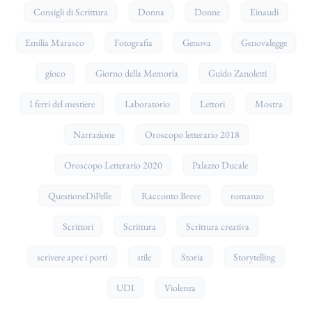
Consigli di Scrittura
Donna
Donne
Einaudi
Emilia Marasco
Fotografia
Genova
Genovalegge
gioco
Giorno della Memoria
Guido Zanoletti
I ferri del mestiere
Laboratorio
Lettori
Mostra
Narrazione
Oroscopo letterario 2018
Oroscopo Letterario 2020
Palazzo Ducale
QuestioneDiPelle
Racconto Breve
romanzo
Scrittori
Scrittura
Scrittura creativa
scrivere apre i porti
stile
Storia
Storytelling
UDI
Violenza