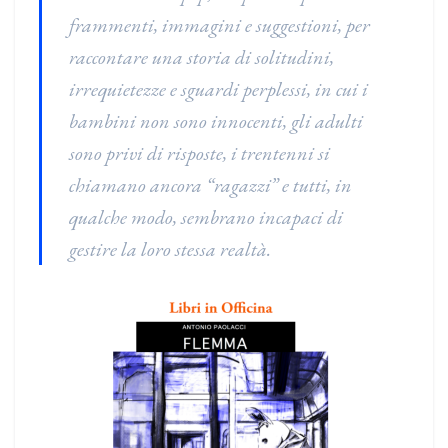
frammenti, immagini e suggestioni, per
raccontare una storia di solitudini,
irrequietezze e sguardi perplessi, in cui i
bambini non sono innocenti, gli adulti
sono privi di risposte, i trentenni si
chiamano ancora “ragazzi” e tutti, in
qualche modo, sembrano incapaci di
gestire la loro stessa realtà.