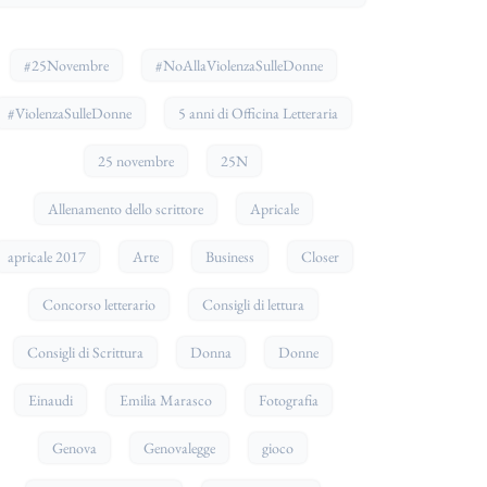
#25Novembre
#NoAllaViolenzaSulleDonne
#ViolenzaSulleDonne
5 anni di Officina Letteraria
25 novembre
25N
Allenamento dello scrittore
Apricale
apricale 2017
Arte
Business
Closer
Concorso letterario
Consigli di lettura
Consigli di Scrittura
Donna
Donne
Einaudi
Emilia Marasco
Fotografia
Genova
Genovalegge
gioco