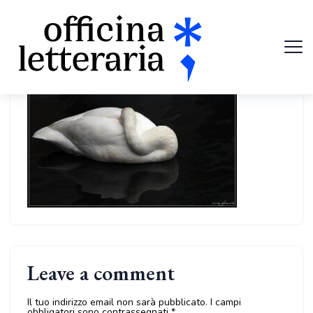
Leave a comment
Il tuo indirizzo email non sarà pubblicato.
I campi
obbligatori sono contrassegnati
*