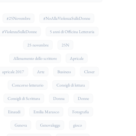
#25Novembre
#NoAllaViolenzaSulleDonne
#ViolenzaSulleDonne
5 anni di Officina Letteraria
25 novembre
25N
Allenamento dello scrittore
Apricale
apricale 2017
Arte
Business
Closer
Concorso letterario
Consigli di lettura
Consigli di Scrittura
Donna
Donne
Einaudi
Emilia Marasco
Fotografia
Genova
Genovalegge
gioco