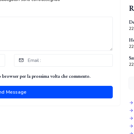
R
De
22
Ho
22
Sm
22
to browser per la prossima volta che commento.