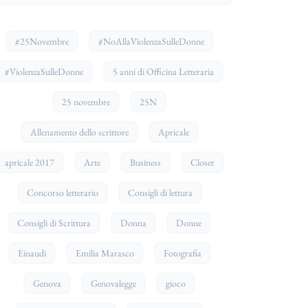
#25Novembre
#NoAllaViolenzaSulleDonne
#ViolenzaSulleDonne
5 anni di Officina Letteraria
25 novembre
25N
Allenamento dello scrittore
Apricale
apricale 2017
Arte
Business
Closer
Concorso letterario
Consigli di lettura
Consigli di Scrittura
Donna
Donne
Einaudi
Emilia Marasco
Fotografia
Genova
Genovalegge
gioco