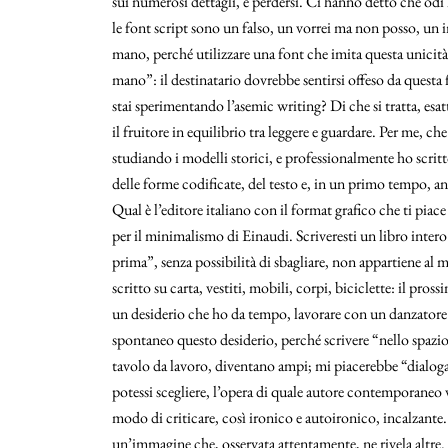
sui numerosi dettagli, e perdersi. Ci hanno detto che od
le font script sono un falso, un vorrei ma non posso, un i
mano, perché utilizzare una font che imita questa unicit
mano”: il destinatario dovrebbe sentirsi offeso da questa fi
stai sperimentando l’asemic writing? Di che si tratta, esat
il fruitore in equilibrio tra leggere e guardare. Per me, c
studiando i modelli storici, e professionalmente ho scritt
delle forme codificate, del testo e, in un primo tempo, a
Qual è l’editore italiano con il format grafico che ti pi
per il minimalismo di Einaudi. Scriveresti un libro intero?
prima”, senza possibilità di sbagliare, non appartiene a
scritto su carta, vestiti, mobili, corpi, biciclette: il pr
un desiderio che ho da tempo, lavorare con un danzatore:
spontaneo questo desiderio, perché scrivere “nello spazio
tavolo da lavoro, diventano ampi; mi piacerebbe “dialoga
potessi scegliere, l’opera di quale autore contemporaneo 
modo di criticare, così ironico e autoironico, incalzante
un’immagine che, osservata attentamente, ne rivela altre. 