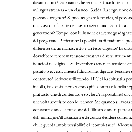
davanti a un tè. Sappiamo che sei una lettrice forte: che 
in lingua straniera – un classico: Gadda, La cognizione del
possono insegnare? Si può insegnare la tecnica, si possono
qualcosa che fa parte del nostro essere unici. Scrittura
generazioni? Tempo, con l’illusione di averne guadagnat
del progettare. Perderanno la possibilità di tradurre il 
differenza tra un manoscritto e un testo digitato? La dist
dovrebbero tenere in tensione creativa i diversi strumenti
fiduciosi nel digitale. Si dovrebbero tenere in tensione cre
passato o eccessivamente fiduciosi nel digitale. Pensare 
contenuto? Scrivere utilizzando il PC ci ha abituati a pe
incolla, fai e disfa: non esistono più la brutta e la bella
piuttosto che di contenuto e so che c’è la possibilità di 
una volta acquisito con lo scanner. Ma quando si lavora a
concentrazione. La funzione dell’illustrazione rispetto a
dall’immagine/illustrazione e da cosa si desidera comunic
chi le guarda ampie possibilità di “completarle”. Viceve