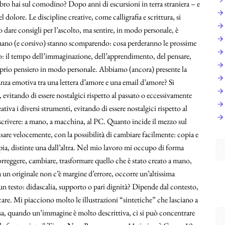
libro hai sul comodino? Dopo anni di escursioni in terra straniera – e
 dolore. Le discipline creative, come calligrafia e scrittura, si
 dare consigli per l’ascolto, ma sentire, in modo personale, è
 a mano (e corsivo) stanno scomparendo: cosa perderanno le prossime
o: il tempo dell’immaginazione, dell’apprendimento, del pensare,
proprio pensiero in modo personale. Abbiamo (ancora) presente la
anza emotiva tra una lettera d’amore e una email d’amore? Si
, evitando di essere nostalgici rispetto al passato o eccessivamente
ativa i diversi strumenti, evitando di essere nostalgici rispetto al
e scrivere: a mano, a macchina, al PC. Quanto incide il mezzo sul
nsare velocemente, con la possibilità di cambiare facilmente: copia e
 copia, distinte una dall’altra. Nel mio lavoro mi occupo di forma
correggere, cambiare, trasformare quello che è stato creato a mano,
 un originale non c’è margine d’errore, occorre un’altissima
 un testo: didascalia, supporto o pari dignità? Dipende dal contesto,
are. Mi piacciono molto le illustrazioni “sintetiche” che lasciano a
rsa, quando un’immagine è molto descrittiva, ci si può concentrare