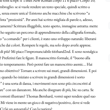
i le font script: il Times New Roman corpo 11 ti piace? Corpo 10;
mbroglio: se si vuole rendere un testo speciale, quindi scritto a
à, senza essere unica? Esistono anche macchine che scrivono “a
nta “preziosità”. Per anni hai scritto migliaia di parole e, adesso,
tamente? Scrittura illeggibile, testo aperto, immagine astratta: mette
he ho seguito un percorso di apprendimento della calligrafia formale,
o “a comando” per i clienti, è stato uno sviluppo naturale: liberarsi
nche dai colori. Rompere le regole, ma solo dopo averle apprese.
ace di più? Mi piace l’impronunciabile 66thand2nd. E sono nostalgica
 Preferirei fare le figure. Il manoscritto formale, il “buono alla
l mio temperamento. Però potrei fare un manoscritto asemic… Hai
ossimo obiettivo? Tornare a scrivere sui muri, grandi dimensioni. E poi
 quando ho iniziato a scrivere in grandi dimensioni è sorto
” è una sorta di danza, i movimenti non sono più circoscritti al
re” con un danzatore. Ma anche disegnare di più, bic su carta. Se
vorresti illustrare? Thomas Bernhard, vorrei saper rendere quel suo
. Mi viene in mente un gioco di negativo/positivo, dove si vede
Ci fai un autografo? Con la tastiera?