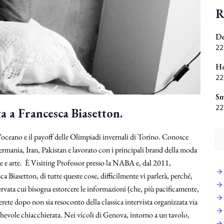
R
De
22
Ho
22
Sm
22
ta a Francesca Biasetton.
ull’oceano e il payoff delle Olimpiadi invernali di Torino. Conosce
Germania, Iran, Pakistan e lavorato con i principali brand della moda
zione e arte. È Visiting Professor presso la NABA e, dal 2011,
ca Biasetton, di tutte queste cose, difficilmente vi parlerà, perché,
rvata cui bisogna estorcere le informazioni (che, più pacificamente,
rete dopo non sia resoconto della classica intervista organizzata via
ichevole chiacchierata. Nei vicoli di Genova, intorno a un tavolo,