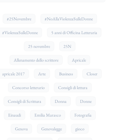
#25Novembre
#NoAllaViolenzaSulleDonne
#ViolenzaSulleDonne
5 anni di Officina Letteraria
25 novembre
25N
Allenamento dello scrittore
Apricale
apricale 2017
Arte
Business
Closer
Concorso letterario
Consigli di lettura
Consigli di Scrittura
Donna
Donne
Einaudi
Emilia Marasco
Fotografia
Genova
Genovalegge
gioco