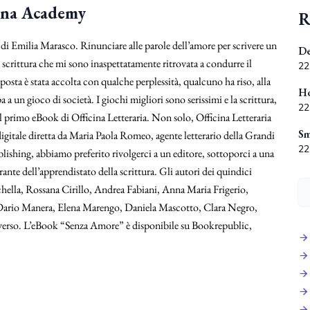
lana Academy
R
 Emilia Marasco. Rinunciare alle parole dell’amore per scrivere un
De
 scrittura che mi sono inaspettatamente ritrovata a condurre il
22
posta è stata accolta con qualche perplessità, qualcuno ha riso, alla
Ho
 a un gioco di società. I giochi migliori sono serissimi e la scrittura,
22
l primo eBook di Officina Letteraria. Non solo, Officina Letteraria
Sm
gitale diretta da Maria Paola Romeo, agente letterario della Grandi
22
blishing, abbiamo preferito rivolgerci a un editore, sottoporci a una
rante dell’apprendistato della scrittura. Gli autori dei quindici
ella, Rossana Cirillo, Andrea Fabiani, Anna Maria Frigerio,
 Dario Manera, Elena Marengo, Daniela Mascotto, Clara Negro,
raverso. L’eBook “Senza Amore” è disponibile su Bookrepublic,