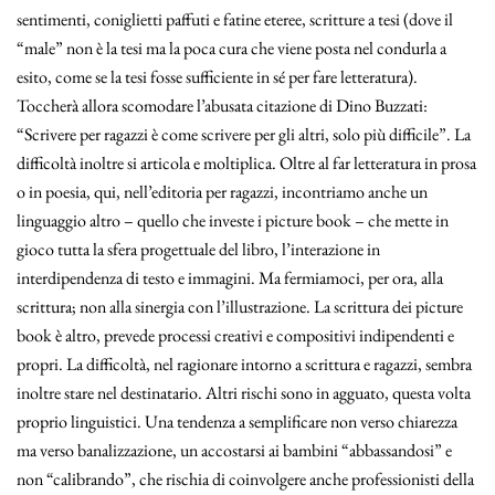
sentimenti, coniglietti paffuti e fatine eteree, scritture a tesi (dove il
“male” non è la tesi ma la poca cura che viene posta nel condurla a
esito, come se la tesi fosse sufficiente in sé per fare letteratura).
Toccherà allora scomodare l’abusata citazione di Dino Buzzati:
“Scrivere per ragazzi è come scrivere per gli altri, solo più difficile”. La
difficoltà inoltre si articola e moltiplica. Oltre al far letteratura in prosa
o in poesia, qui, nell’editoria per ragazzi, incontriamo anche un
linguaggio altro – quello che investe i picture book – che mette in
gioco tutta la sfera progettuale del libro, l’interazione in
interdipendenza di testo e immagini. Ma fermiamoci, per ora, alla
scrittura; non alla sinergia con l’illustrazione. La scrittura dei picture
book è altro, prevede processi creativi e compositivi indipendenti e
propri. La difficoltà, nel ragionare intorno a scrittura e ragazzi, sembra
inoltre stare nel destinatario. Altri rischi sono in agguato, questa volta
proprio linguistici. Una tendenza a semplificare non verso chiarezza
ma verso banalizzazione, un accostarsi ai bambini “abbassandosi” e
non “calibrando”, che rischia di coinvolgere anche professionisti della