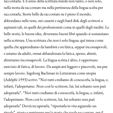
raccontarla. E il senso della scrittura risiede non tanto, o non solo,
nella storia da raccontare ma nella pertinenza della lingua scelta per
raccontarla. Storie belle da raccontare ne è pieno il mondo,
abbondano nelle teste, nei cassetti e negli hard disk degli scrittori o
aspiranti tali, in quelli dei professionisti come in quelli degli inediti. Le
belle storie, le buone idee, diventano buoni libri quando si sostanziano
nella scrittura. Una scrittura che non è solo lingua; qui intesa come
quella che apprendiamo da bambini con fatica, seppur inconsapevoli,
e usiamo da adulti, ormai abbandonata la fatica, spesso, ahimè,
altrettanto inconsapevoli. La lingua scritta è altro, è opportuno
esercizio di fatica, di lavoro. Da auspicarsi leggero e piacevole, ma pur
sempre lavoro. Ingeborg Bachman in Letteratura come utopia
(Adelphi 1993) scrive: “Noi tutti crediamo di conoscerla, la lingua, e,
infatti, l’adoperiamo. Non così lo scrittore, lui, lui soltanto non può
adoperarla”. “Noi tutti crediamo di conoscerla, la lingua, e, infatti,
l’adoperiamo. Non così lo scrittore, lui, lui soltanto non può
adoperarla” Dovrà recuperarla, “riportarla in vita seguendo un
rituale”, giusta e pertinente per la storia che vuole raccontare, per il