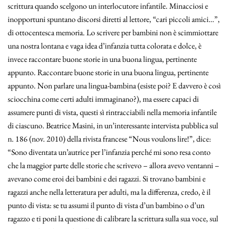
scrittura quando scelgono un interlocutore infantile. Minacciosi e
inopportuni spuntano discorsi diretti al lettore, “cari piccoli amici…”,
di ottocentesca memoria. Lo scrivere per bambini non è scimmiottare
una nostra lontana e vaga idea d’infanzia tutta colorata e dolce, è
invece raccontare buone storie in una buona lingua, pertinente
appunto. Raccontare buone storie in una buona lingua, pertinente
appunto. Non parlare una lingua-bambina (esiste poi? E davvero è così
sciocchina come certi adulti immaginano?), ma essere capaci di
assumere punti di vista, questi sì rintracciabili nella memoria infantile
di ciascuno. Beatrice Masini, in un’interessante intervista pubblica sul
n. 186 (nov. 2010) della rivista francese “Nous voulons lire!”, dice:
“Sono diventata un’autrice per l’infanzia perché mi sono resa conto
che la maggior parte delle storie che scrivevo – allora avevo ventanni –
avevano come eroi dei bambini e dei ragazzi. Si trovano bambini e
ragazzi anche nella letteratura per adulti, ma la differenza, credo, è il
punto di vista: se tu assumi il punto di vista d’un bambino o d’un
ragazzo e ti poni la questione di calibrare la scrittura sulla sua voce, sul