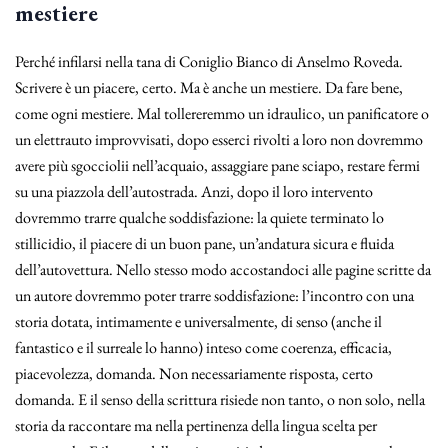
mestiere
Perché infilarsi nella tana di Coniglio Bianco di Anselmo Roveda.
Scrivere è un piacere, certo. Ma è anche un mestiere. Da fare bene,
come ogni mestiere. Mal tollereremmo un idraulico, un panificatore o
un elettrauto improvvisati, dopo esserci rivolti a loro non dovremmo
avere più sgocciolii nell’acquaio, assaggiare pane sciapo, restare fermi
su una piazzola dell’autostrada. Anzi, dopo il loro intervento
dovremmo trarre qualche soddisfazione: la quiete terminato lo
stillicidio, il piacere di un buon pane, un’andatura sicura e fluida
dell’autovettura. Nello stesso modo accostandoci alle pagine scritte da
un autore dovremmo poter trarre soddisfazione: l’incontro con una
storia dotata, intimamente e universalmente, di senso (anche il
fantastico e il surreale lo hanno) inteso come coerenza, efficacia,
piacevolezza, domanda. Non necessariamente risposta, certo
domanda. E il senso della scrittura risiede non tanto, o non solo, nella
storia da raccontare ma nella pertinenza della lingua scelta per