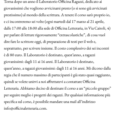
Torna dopo un anno il Laboratorio Officina Ragazzi, dedicato ai
giovanissimi che vogliono avvicinarsi presto (o si sono già avvicinati
prestissimo) al mondo della scrittura. A tenere il corso sarò proprio io,
e ci incontreremo sei volte (ogni martedì dal 17 marzo al 21 aprile,
dalle 17:00 alle 18:00 alla sede di Officina Letteraria, in Via Cairoli, 4)
per parlare di letture rigorosamente “extrascolastiche”, di cosa vuol
dire fare lo scrittore oggi, di preparazione di testi per il web e,
soprattutto, per scrivere insieme. Il costo complessivo dei sei incontri
è di 80 euro. Il Laboratorio è destinato, quest’anno, a ragazzi
giovanissimi: dagli 11 ai 16 anni. Il Laboratorio è destinato,
quest’anno, a ragazzi giovanissimi: dagli 11 ai 16 anni. Mi dicono dalla
regia che il numero massimo di partecipanti è già stato quasi raggiunto,
quindi se volete unirvi a noi affrettatevi a contattare Officina
Letteraria. Abbiamo deciso di destinare il corso a un “piccolo gruppo”
per seguire meglio i progetti dei ragazzi. Per qualsiasi informazione più
specifica sul corso, è possibile mandare una mail all’indirizzo
info@officinaletteraria.com.