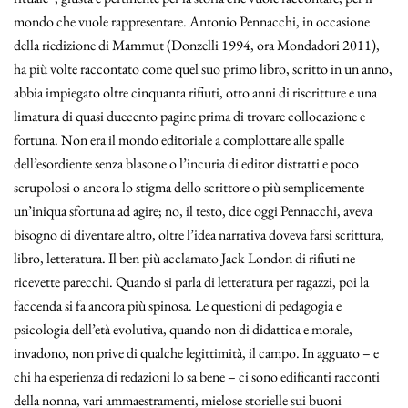
mondo che vuole rappresentare. Antonio Pennacchi, in occasione
della riedizione di Mammut (Donzelli 1994, ora Mondadori 2011),
ha più volte raccontato come quel suo primo libro, scritto in un anno,
abbia impiegato oltre cinquanta rifiuti, otto anni di riscritture e una
limatura di quasi duecento pagine prima di trovare collocazione e
fortuna. Non era il mondo editoriale a complottare alle spalle
dell’esordiente senza blasone o l’incuria di editor distratti e poco
scrupolosi o ancora lo stigma dello scrittore o più semplicemente
un’iniqua sfortuna ad agire; no, il testo, dice oggi Pennacchi, aveva
bisogno di diventare altro, oltre l’idea narrativa doveva farsi scrittura,
libro, letteratura. Il ben più acclamato Jack London di rifiuti ne
ricevette parecchi. Quando si parla di letteratura per ragazzi, poi la
faccenda si fa ancora più spinosa. Le questioni di pedagogia e
psicologia dell’età evolutiva, quando non di didattica e morale,
invadono, non prive di qualche legittimità, il campo. In agguato – e
chi ha esperienza di redazioni lo sa bene – ci sono edificanti racconti
della nonna, vari ammaestramenti, mielose storielle sui buoni