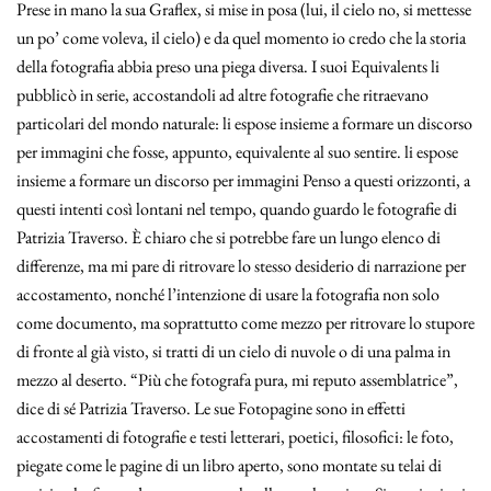
Prese in mano la sua Graflex, si mise in posa (lui, il cielo no, si mettesse
un po’ come voleva, il cielo) e da quel momento io credo che la storia
della fotografia abbia preso una piega diversa. I suoi Equivalents li
pubblicò in serie, accostandoli ad altre fotografie che ritraevano
particolari del mondo naturale: li espose insieme a formare un discorso
per immagini che fosse, appunto, equivalente al suo sentire. li espose
insieme a formare un discorso per immagini Penso a questi orizzonti, a
questi intenti così lontani nel tempo, quando guardo le fotografie di
Patrizia Traverso. È chiaro che si potrebbe fare un lungo elenco di
differenze, ma mi pare di ritrovare lo stesso desiderio di narrazione per
accostamento, nonché l’intenzione di usare la fotografia non solo
come documento, ma soprattutto come mezzo per ritrovare lo stupore
di fronte al già visto, si tratti di un cielo di nuvole o di una palma in
mezzo al deserto. “Più che fotografa pura, mi reputo assemblatrice”,
dice di sé Patrizia Traverso. Le sue Fotopagine sono in effetti
accostamenti di fotografie e testi letterari, poetici, filosofici: le foto,
piegate come le pagine di un libro aperto, sono montate su telai di