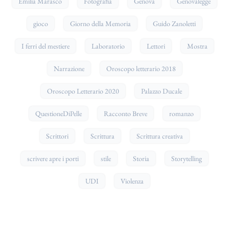
Emilia Marasco
Fotografia
Genova
Genovalegge
gioco
Giorno della Memoria
Guido Zanoletti
I ferri del mestiere
Laboratorio
Lettori
Mostra
Narrazione
Oroscopo letterario 2018
Oroscopo Letterario 2020
Palazzo Ducale
QuestioneDiPelle
Racconto Breve
romanzo
Scrittori
Scrittura
Scrittura creativa
scrivere apre i porti
stile
Storia
Storytelling
UDI
Violenza