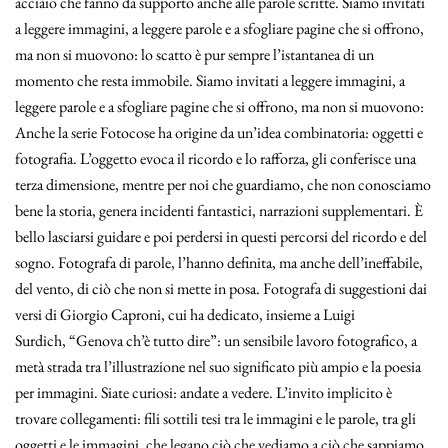
acciaio che fanno da supporto anche alle parole scritte. Siamo invitati
a leggere immagini, a leggere parole e a sfogliare pagine che si offrono,
ma non si muovono: lo scatto è pur sempre l’istantanea di un
momento che resta immobile. Siamo invitati a leggere immagini, a
leggere parole e a sfogliare pagine che si offrono, ma non si muovono:
Anche la serie Fotocose ha origine da un’idea combinatoria: oggetti e
fotografia. L’oggetto evoca il ricordo e lo rafforza, gli conferisce una
terza dimensione, mentre per noi che guardiamo, che non conosciamo
bene la storia, genera incidenti fantastici, narrazioni supplementari. È
bello lasciarsi guidare e poi perdersi in questi percorsi del ricordo e del
sogno. Fotografa di parole, l’hanno definita, ma anche dell’ineffabile,
del vento, di ciò che non si mette in posa. Fotografa di suggestioni dai
versi di Giorgio Caproni, cui ha dedicato, insieme a Luigi
Surdich, “Genova ch’è tutto dire”: un sensibile lavoro fotografico, a
metà strada tra l’illustrazione nel suo significato più ampio e la poesia
per immagini. Siate curiosi: andate a vedere. L’invito implicito è
trovare collegamenti: fili sottili tesi tra le immagini e le parole, tra gli
oggetti e le immagini, che legano ciò che vediamo a ciò che sappiamo