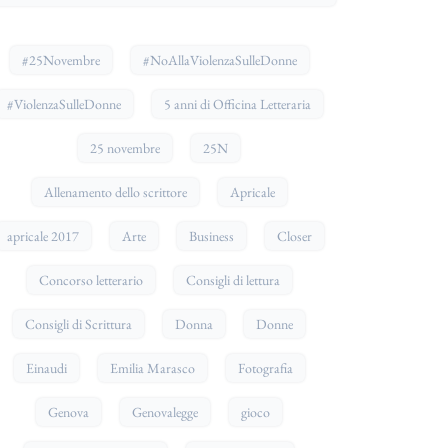
#25Novembre
#NoAllaViolenzaSulleDonne
#ViolenzaSulleDonne
5 anni di Officina Letteraria
25 novembre
25N
Allenamento dello scrittore
Apricale
apricale 2017
Arte
Business
Closer
Concorso letterario
Consigli di lettura
Consigli di Scrittura
Donna
Donne
Einaudi
Emilia Marasco
Fotografia
Genova
Genovalegge
gioco