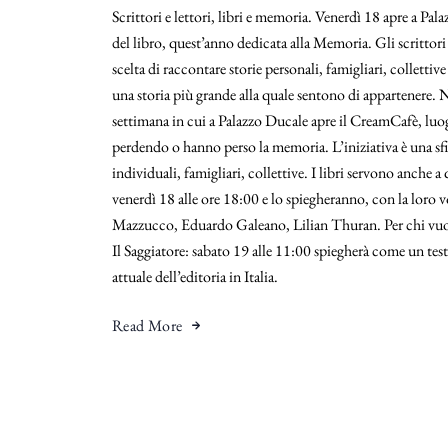
Scrittori e lettori, libri e memoria. Venerdì 18 apre a Pa
del libro, quest’anno dedicata alla Memoria. Gli scrittori
scelta di raccontare storie personali, famigliari, collettive
una storia più grande alla quale sentono di appartenere. 
settimana in cui a Palazzo Ducale apre il CreamCafè, luog
perdendo o hanno perso la memoria. L’iniziativa è una sfid
individuali, famigliari, collettive. I libri servono anche 
venerdì 18 alle ore 18:00 e lo spiegheranno, con la loro 
Mazzucco, Eduardo Galeano, Lilian Thuran. Per chi vuole
Il Saggiatore: sabato 19 alle 11:00 spiegherà come un testo
attuale dell’editoria in Italia.
Read More