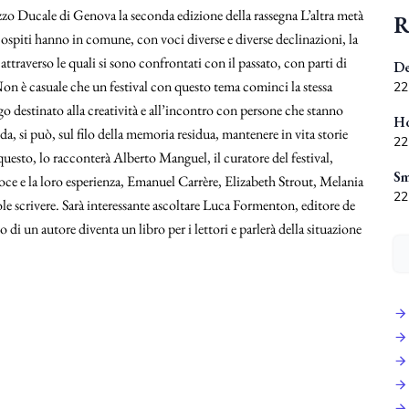
lazzo Ducale di Genova la seconda edizione della rassegna L’altra metà
R
 ospiti hanno in comune, con voci diverse e diverse declinazioni, la
 attraverso le quali si sono confrontati con il passato, con parti di
De
Non è casuale che un festival con questo tema cominci la stessa
22
o destinato alla creatività e all’incontro con persone che stanno
Ho
a, si può, sul filo della memoria residua, mantenere in vita storie
22
a questo, lo racconterà Alberto Manguel, il curatore del festival,
Sm
voce e la loro esperienza, Emanuel Carrère, Elizabeth Strout, Melania
22
 scrivere. Sarà interessante ascoltare Luca Formenton, editore de
 di un autore diventa un libro per i lettori e parlerà della situazione