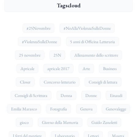
Tagscloud
#25Novembre
#NoAllaViolenzaSulleDonne
#ViolenzaSulleDonne
5 anni di Officina Letteraria
25 novembre
25N
Allenamento dello scrittore
Apricale
apricale 2017
Arte
Business
Closer
Concorso letterario
Consigli di lettura
Consigli di Scrittura
Donna
Donne
Einaudi
Emilia Marasco
Fotografia
Genova
Genovalegge
gioco
Giorno della Memoria
Guido Zanoletti
I ferri del mestiere
Laboratorio
Lettori
Mostra