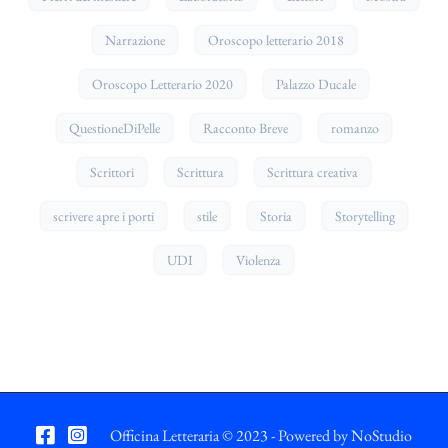
Narrazione
Oroscopo letterario 2018
Oroscopo Letterario 2020
Palazzo Ducale
QuestioneDiPelle
Racconto Breve
romanzo
Scrittori
Scrittura
Scrittura creativa
scrivere apre i porti
stile
Storia
Storytelling
UDI
Violenza
Officina Letteraria © 2023 - Powered by
NoStudio