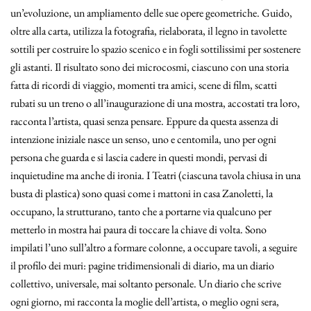
un’evoluzione, un ampliamento delle sue opere geometriche. Guido,
oltre alla carta, utilizza la fotografia, rielaborata, il legno in tavolette
sottili per costruire lo spazio scenico e in fogli sottilissimi per sostenere
gli astanti. Il risultato sono dei microcosmi, ciascuno con una storia
fatta di ricordi di viaggio, momenti tra amici, scene di film, scatti
rubati su un treno o all’inaugurazione di una mostra, accostati tra loro,
racconta l’artista, quasi senza pensare. Eppure da questa assenza di
intenzione iniziale nasce un senso, uno e centomila, uno per ogni
persona che guarda e si lascia cadere in questi mondi, pervasi di
inquietudine ma anche di ironia. I Teatri (ciascuna tavola chiusa in una
busta di plastica) sono quasi come i mattoni in casa Zanoletti, la
occupano, la strutturano, tanto che a portarne via qualcuno per
metterlo in mostra hai paura di toccare la chiave di volta. Sono
impilati l’uno sull’altro a formare colonne, a occupare tavoli, a seguire
il profilo dei muri: pagine tridimensionali di diario, ma un diario
collettivo, universale, mai soltanto personale. Un diario che scrive
ogni giorno, mi racconta la moglie dell’artista, o meglio ogni sera,