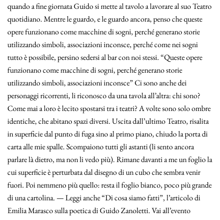
quando a fine giornata Guido si mette al tavolo a lavorare al suo Teatro
quotidiano. Mentre le guardo, e le guardo ancora, penso che queste
opere funzionano come macchine di sogni, perché generano storie
utilizzando simboli, associazioni inconsce, perché come nei sogni
tutto è possibile, persino sedersi al bar con noi stessi. “Queste opere
funzionano come macchine di sogni, perché generano storie
utilizzando simboli, associazioni inconsce” Ci sono anche dei
personaggi ricorrenti, li riconosco da una tavola all’altra: chi sono?
Come mai a loro è lecito spostarsi tra i teatri? A volte sono solo ombre
identiche, che abitano spazi diversi. Uscita dall’ultimo Teatro, risalita
in superficie dal punto di fuga sino al primo piano, chiudo la porta di
carta alle mie spalle. Scompaiono tutti gli astanti (li sento ancora
parlare là dietro, ma non li vedo più). Rimane davanti a me un foglio la
cui superficie è perturbata dal disegno di un cubo che sembra venir
fuori. Poi nemmeno più quello: resta il foglio bianco, poco più grande
di una cartolina. — Leggi anche “Di cosa siamo fatti”, l’articolo di
Emilia Marasco sulla poetica di Guido Zanoletti. Vai all’evento