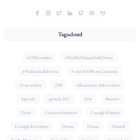
Tagscloud
#25Novembre
#NoAllaViolenzaSulleDonne
#ViolenzaSulleDonne
5 anni di Officina Letteraria
25 novembre
25N
Allenamento dello scrittore
Apricale
apricale 2017
Arte
Business
Closer
Concorso letterario
Consigli di lettura
Consigli di Scrittura
Donna
Donne
Einaudi
Emilia Marasco
Fotografia
Genova
Genovalegge