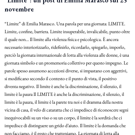
“Limite”: un post di Emilia Marasco sul 25
novembre
“Limite” di Emilia Marasco. Una parola per una giornata: LIMITE.
Limite, confine, barriera. Limite insuperabile, invalicabile, punto oltre
il quale non… Il limite alla violenza fisica e psicologica. È ancora
necessario interiorizzarlo, ridefinirlo, ricordarlo, spiegarlo, imporlo,
perciò la giornata internazionale di lotta alla violenza alle donne, è una
giornata simbolo e un promemoria collettivo per questo impegno. Le
parole spesso assumono accezioni diverse, si impastano con aggettivi,
si modificano secondo il contesto e il punto di vista, il positivo
diventa negativo. Il limite è anche la discriminazione, il silenzio, il
limite è la paura Il LIMITE è anche la discriminazione, il silenzio, il
limite è la paura, il limite è la parete tra noi e il dramma della nostra
vicina di casa, il velo di cataratta che ci impedisce di riconoscere segni
inequivocabili su un viso o su un corpo, il limite è la sordità che ci
impedisce di distinguere un grido d’aiuto. Il limite è la domanda che
non facciamo, è il gesto che tratteniamo. La giornata di lotta alla