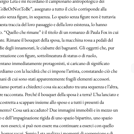
ergio Leta e mi ricordano il campionario antropologico dei
ToBeOrNotToBe”, assegnato a tutto il ciclo corrisponde alla
zio senza figure, in sequenza. Lo spazio senza figure non è tuttavia
sta traccia del loro passaggio e della loro esistenza, lo hanno
to. “Quello che rimane” è il titolo di un romanzo di Paula Fox in cui
nte. Rimane il bouquet della sposa, la macchina rossa a pedali del
die degli innamorati, le ciabatte dei bagnanti. Gli oggetti che, pur
tazione con figure, sottolineatura di status o di ruolo,
ventano immediatamente protagonisti, si caricano di significato
rdiamo con la lucidità che ci impone l’artista, constatando ciò che
umani di cui sono stati apparentemente fragili elementi accessori.
amo portati a chiederci cosa sia accaduto tra una sequenza e l’altra,
re raccontata. Perché il bouquet della sposa è a terra? L’ha lanciato e
stretta a scappare insieme allo sposo e a tutti i presenti da
cevimento? Cosa sarà accaduto? Due immagini immobili e in mezzo un
 e dell’impaginazione rigida di uno spazio bipartito, uno spazio
o non esserci; si può non essere ma continuare a esserci con quello
 horror vacui, Sergio Leta analizza i momenti di sospensione e di