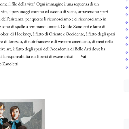
ome il filo della vita” Ogni immagine è una sequenza di un
 vita, i personaggi entrano ed escono di scena, attraversano spazi
e dell’esistenza, per questo li riconosciamo e ci riconosciamo in
se sono di spalle o sembrano lontani. Guido Zanoletti è fatto di
ooker, di Hockney, è fatto di Oriente e Occidente, è fatto degli spazi
tro di Ionesco, di noir francese e di western americano, di treni nella
tive art, è fatto degli spazi dell’Accademia di Belle Arti dove ha
 la responsabilità e la libertà di essere artisti. — Vai
o Zanoletti.