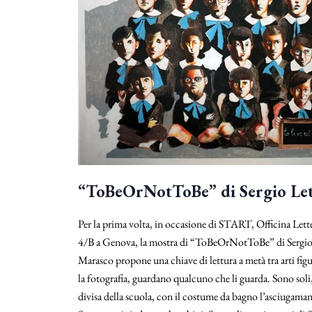
“ToBeOrNotToBe” di Sergio Le
Per la prima volta, in occasione di START, Officina Lette
4/B a Genova, la mostra di “ToBeOrNotToBe” di Sergio Let
Marasco propone una chiave di lettura a metà tra arti fig
la fotografia, guardano qualcuno che li guarda. Sono soli, 
divisa della scuola, con il costume da bagno l’asciugaman