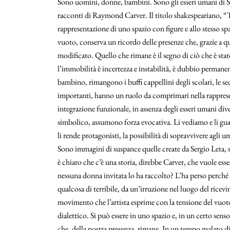
Sono uomini, donne, bambini. Sono gli esseri umani di S
racconti di Raymond Carver. Il titolo shakespeariano, “
rappresentazione di uno spazio con figure e allo stesso spa
vuoto, conserva un ricordo delle presenze che, grazie a que
modificato. Quello che rimane è il segno di ciò che è sta
l’immobilità è incertezza e instabilità, è dubbio permane
bambino, rimangono i buffi cappellini degli scolari, le se
importanti, hanno un ruolo da comprimari nella rappresen
integrazione funzionale, in assenza degli esseri umani di
simbolico, assumono forza evocativa. Li vediamo e li gua
li rende protagonisti, la possibilità di sopravvivere agli 
Sono immagini di suspance quelle create da Sergio Leta, si
è chiaro che c’è una storia, direbbe Carver, che vuole esse
nessuna donna invitata lo ha raccolto? L’ha perso perché co
qualcosa di terribile, da un’irruzione nel luogo del ri
movimento che l’artista esprime con la tensione del vuoto
dialettico. Si può essere in uno spazio e, in un certo sens
che, della nostra presenza, rimane. In un tempo malato di