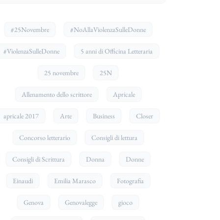
#25Novembre
#NoAllaViolenzaSulleDonne
#ViolenzaSulleDonne
5 anni di Officina Letteraria
25 novembre
25N
Allenamento dello scrittore
Apricale
apricale 2017
Arte
Business
Closer
Concorso letterario
Consigli di lettura
Consigli di Scrittura
Donna
Donne
Einaudi
Emilia Marasco
Fotografia
Genova
Genovalegge
gioco