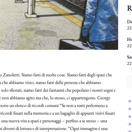
R
De
22
Ho
22
Sm
22
 Zanoletti. Siamo fatti di molte cose. Siamo fatti degli spazi che
lm che abbiamo visto, siamo fatti delle persone che abbiamo
solo sfiorati, siamo fatti dei fantasmi che popolano i nostri sogni e
he non abbiamo agito ma che, lo stesso, ci appartengono. George
mporre un elenco di ricordi comuni “Se non a tutti perlomeno a
cordi fissati nella memoria e a un bagaglio di appunti visivi fissati
una nuova vita a spazi e personaggi – perfino a se stesso – una
iani diversi di lettura e di interpretazione. “Ogni immagine è una