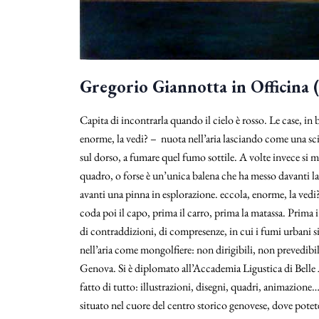
Gregorio Giannotta in Officina (
Capita di incontrarla quando il cielo è rosso. Le case, in 
enorme, la vedi? – nuota nell’aria lasciando come una sci
sul dorso, a fumare quel fumo sottile. A volte invece si
quadro, o forse è un’unica balena che ha messo davanti l
avanti una pinna in esplorazione. eccola, enorme, la vedi
coda poi il capo, prima il carro, prima la matassa. Prima i
di contraddizioni, di compresenze, in cui i fumi urbani si 
nell’aria come mongolfiere: non dirigibili, non prevedibi
Genova. Si è diplomato all’Accademia Ligustica di Belle Ar
fatto di tutto: illustrazioni, disegni, quadri, animazio
situato nel cuore del centro storico genovese, dove potet