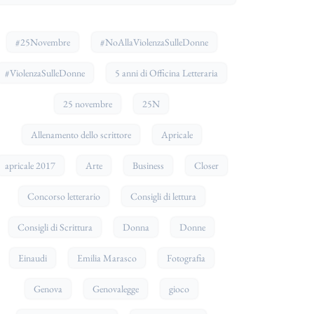
#25Novembre
#NoAllaViolenzaSulleDonne
#ViolenzaSulleDonne
5 anni di Officina Letteraria
25 novembre
25N
Allenamento dello scrittore
Apricale
apricale 2017
Arte
Business
Closer
Concorso letterario
Consigli di lettura
Consigli di Scrittura
Donna
Donne
Einaudi
Emilia Marasco
Fotografia
Genova
Genovalegge
gioco