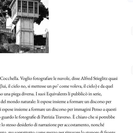
occhella. Voglio fotografare le nuvole, disse Alfred Stieglitz quasi
(lui, il cielo no, si mettesse un po’ come voleva, il cielo) e da quel
o una piega diversa. I suoi Equivalents li pubblicò in serie,
i del mondo naturale: li espose insieme a formare un discorso per
li espose insieme a formare un discorso per immagini Penso a questi
 guardo le fotografie di Patrizia Traverso. È chiaro che si potrebbe
re lo stesso desiderio di narrazione per accostamento, nonché
nto, ma soprattutto come mezzo per ritrovare lo stupore di fronte