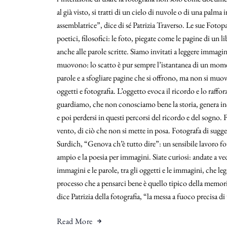
al già visto, si tratti di un cielo di nuvole o di una palm
assemblatrice”, dice di sé Patrizia Traverso. Le sue Fotopag
poetici, filosofici: le foto, piegate come le pagine di un
anche alle parole scritte. Siamo invitati a leggere immagini
muovono: lo scatto è pur sempre l’istantanea di un momen
parole e a sfogliare pagine che si offrono, ma non si mu
oggetti e fotografia. L’oggetto evoca il ricordo e lo raffo
guardiamo, che non conosciamo bene la storia, genera inci
e poi perdersi in questi percorsi del ricordo e del sogno. 
vento, di ciò che non si mette in posa. Fotografa di sugge
Surdich, “Genova ch’è tutto dire”: un sensibile lavoro foto
ampio e la poesia per immagini. Siate curiosi: andate a veder
immagini e le parole, tra gli oggetti e le immagini, che 
processo che a pensarci bene è quello tipico della memori
dice Patrizia della fotografia, “la messa a fuoco precisa di
Read More