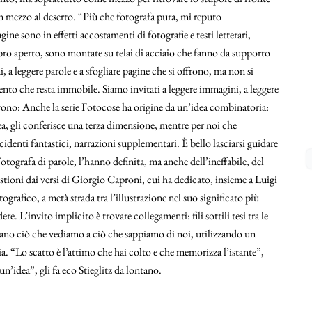
a in mezzo al deserto. “Più che fotografa pura, mi reputo
ine sono in effetti accostamenti di fotografie e testi letterari,
 libro aperto, sono montate su telai di acciaio che fanno da supporto
, a leggere parole e a sfogliare pagine che si offrono, ma non si
to che resta immobile. Siamo invitati a leggere immagini, a leggere
ovono: Anche la serie Fotocose ha origine da un’idea combinatoria:
rza, gli conferisce una terza dimensione, mentre per noi che
denti fantastici, narrazioni supplementari. È bello lasciarsi guidare
Fotografa di parole, l’hanno definita, ma anche dell’ineffabile, del
stioni dai versi di Giorgio Caproni, cui ha dedicato, insieme a Luigi
grafico, a metà strada tra l’illustrazione nel suo significato più
e. L’invito implicito è trovare collegamenti: fili sottili tesi tra le
legano ciò che vediamo a ciò che sappiamo di noi, utilizzando un
a. “Lo scatto è l’attimo che hai colto e che memorizza l’istante”,
 un’idea”, gli fa eco Stieglitz da lontano.