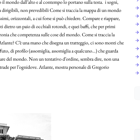
o il mondo dall’alto e al contempo lo portano sulla testa. i sogni,
on dirigibili, non prevedibili Come si traccia la mappa di un mondo
simi, orizzontali, a cui forse si può chiedere. Compare e riappare,
i dietro un paio di occhiali rotondi, e quei baffi, che per primi
ironia che competenza sulle cose del mondo. Come si traccia la
tlante? C’è una mano che disegna un tratteggio, ci sono monti che
futo, di profilo (assomiglia, assomiglia a qualcuno…) che guarda
gnare del mondo. Non un tentativo d’ordine, sembra dire, non una
e strade per l’ognidove. Atlante, mostra personale di Gregorio