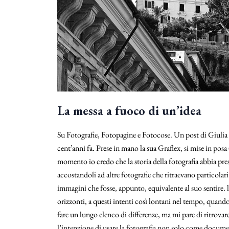
La messa a fuoco di un’idea
Su Fotografie, Fotopagine e Fotocose. Un post di Giulia C
cent’anni fa. Prese in mano la sua Graflex, si mise in posa 
momento io credo che la storia della fotografia abbia pres
accostandoli ad altre fotografie che ritraevano particolar
immagini che fosse, appunto, equivalente al suo sentire. 
orizzonti, a questi intenti così lontani nel tempo, quando
fare un lungo elenco di differenze, ma mi pare di ritrova
l’intenzione di usare la fotografia non solo come docume