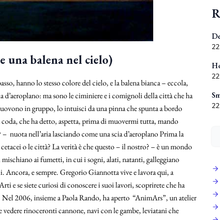
R
De
22
e una balena nel cielo)
Ho
22
basso, hanno lo stesso colore del cielo, e la balena bianca – eccola,
Sm
a d’aeroplano: ma sono le ciminiere e i comignoli della città che ha
22
 muovono in gruppo, lo intuisci da una pinna che spunta a bordo
a coda, che ha detto, aspetta, prima di muovermi tutta, mando
? – nuota nell’aria lasciando come una scia d’aeroplano Prima la
 cetacei o le città? La verità è che questo – il nostro? – è un mondo
mischiano ai fumetti, in cui i sogni, alati, natanti, galleggiano
li. Ancora, e sempre. Gregorio Giannotta vive e lavora qui, a
ti e se siete curiosi di conoscere i suoi lavori, scoprirete che ha
ne… Nel 2006, insieme a Paola Rando, ha aperto “AnimArs”, un atelier
e vedere rinoceronti cannone, navi con le gambe, leviatani che