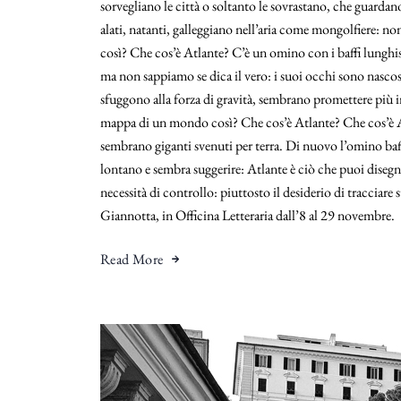
sorvegliano le città o soltanto le sovrastano, che guardan
alati, natanti, galleggiano nell’aria come mongolfiere: n
così? Che cos’è Atlante? C’è un omino con i baffi lunghis
ma non sappiamo se dica il vero: i suoi occhi sono nascost
sfuggono alla forza di gravità, sembrano promettere più 
mappa di un mondo così? Che cos’è Atlante? Che cos’è A
sembrano giganti svenuti per terra. Di nuovo l’omino baf
lontano e sembra suggerire: Atlante è ciò che puoi dise
necessità di controllo: piuttosto il desiderio di tracciar
Giannotta, in Officina Letteraria dall’8 al 29 novembre.
Read More