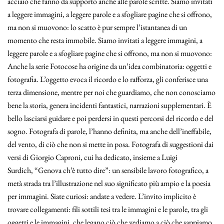
acciaio che fanno da supporto anche alle parole scritte. Siamo invitati
a leggere immagini, a leggere parole e a sfogliare pagine che si offrono,
ma non si muovono: lo scatto è pur sempre l’istantanea di un
momento che resta immobile. Siamo invitati a leggere immagini, a
leggere parole e a sfogliare pagine che si offrono, ma non si muovono:
Anche la serie Fotocose ha origine da un’idea combinatoria: oggetti e
fotografia. L’oggetto evoca il ricordo e lo rafforza, gli conferisce una
terza dimensione, mentre per noi che guardiamo, che non conosciamo
bene la storia, genera incidenti fantastici, narrazioni supplementari. È
bello lasciarsi guidare e poi perdersi in questi percorsi del ricordo e del
sogno. Fotografa di parole, l’hanno definita, ma anche dell’ineffabile,
del vento, di ciò che non si mette in posa. Fotografa di suggestioni dai
versi di Giorgio Caproni, cui ha dedicato, insieme a Luigi
Surdich, “Genova ch’è tutto dire”: un sensibile lavoro fotografico, a
metà strada tra l’illustrazione nel suo significato più ampio e la poesia
per immagini. Siate curiosi: andate a vedere. L’invito implicito è
trovare collegamenti: fili sottili tesi tra le immagini e le parole, tra gli
oggetti e le immagini, che legano ciò che vediamo a ciò che sappiamo