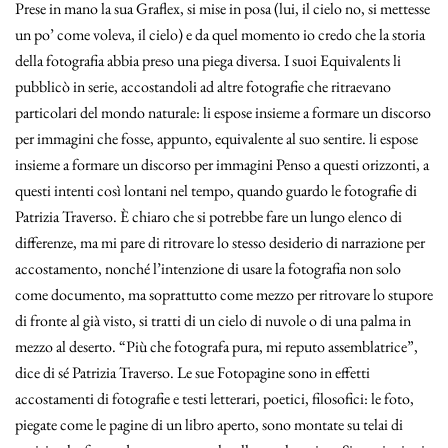
Prese in mano la sua Graflex, si mise in posa (lui, il cielo no, si mettesse
un po’ come voleva, il cielo) e da quel momento io credo che la storia
della fotografia abbia preso una piega diversa. I suoi Equivalents li
pubblicò in serie, accostandoli ad altre fotografie che ritraevano
particolari del mondo naturale: li espose insieme a formare un discorso
per immagini che fosse, appunto, equivalente al suo sentire. li espose
insieme a formare un discorso per immagini Penso a questi orizzonti, a
questi intenti così lontani nel tempo, quando guardo le fotografie di
Patrizia Traverso. È chiaro che si potrebbe fare un lungo elenco di
differenze, ma mi pare di ritrovare lo stesso desiderio di narrazione per
accostamento, nonché l’intenzione di usare la fotografia non solo
come documento, ma soprattutto come mezzo per ritrovare lo stupore
di fronte al già visto, si tratti di un cielo di nuvole o di una palma in
mezzo al deserto. “Più che fotografa pura, mi reputo assemblatrice”,
dice di sé Patrizia Traverso. Le sue Fotopagine sono in effetti
accostamenti di fotografie e testi letterari, poetici, filosofici: le foto,
piegate come le pagine di un libro aperto, sono montate su telai di