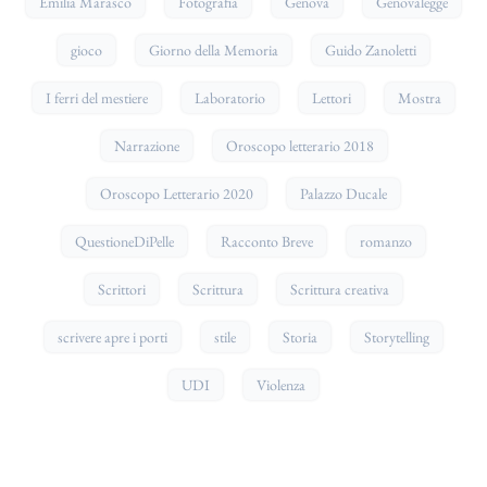
Emilia Marasco
Fotografia
Genova
Genovalegge
gioco
Giorno della Memoria
Guido Zanoletti
I ferri del mestiere
Laboratorio
Lettori
Mostra
Narrazione
Oroscopo letterario 2018
Oroscopo Letterario 2020
Palazzo Ducale
QuestioneDiPelle
Racconto Breve
romanzo
Scrittori
Scrittura
Scrittura creativa
scrivere apre i porti
stile
Storia
Storytelling
UDI
Violenza