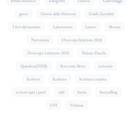
Emilia Marasco
Fotografia
Genova
Genovalegge
gioco
Giorno della Memoria
Guido Zanoletti
I ferri del mestiere
Laboratorio
Lettori
Mostra
Narrazione
Oroscopo letterario 2018
Oroscopo Letterario 2020
Palazzo Ducale
QuestioneDiPelle
Racconto Breve
romanzo
Scrittori
Scrittura
Scrittura creativa
scrivere apre i porti
stile
Storia
Storytelling
UDI
Violenza