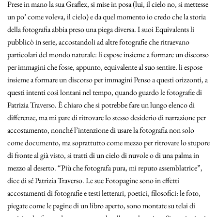
Prese in mano la sua Graflex, si mise in posa (lui, il cielo no, si mettesse
un po’ come voleva, il cielo) e da quel momento io credo che la storia
della fotografia abbia preso una piega diversa. I suoi Equivalents li
pubblicò in serie, accostandoli ad altre fotografie che ritraevano
particolari del mondo naturale: li espose insieme a formare un discorso
per immagini che fosse, appunto, equivalente al suo sentire. li espose
insieme a formare un discorso per immagini Penso a questi orizzonti, a
questi intenti così lontani nel tempo, quando guardo le fotografie di
Patrizia Traverso. È chiaro che si potrebbe fare un lungo elenco di
differenze, ma mi pare di ritrovare lo stesso desiderio di narrazione per
accostamento, nonché l’intenzione di usare la fotografia non solo
come documento, ma soprattutto come mezzo per ritrovare lo stupore
di fronte al già visto, si tratti di un cielo di nuvole o di una palma in
mezzo al deserto. “Più che fotografa pura, mi reputo assemblatrice”,
dice di sé Patrizia Traverso. Le sue Fotopagine sono in effetti
accostamenti di fotografie e testi letterari, poetici, filosofici: le foto,
piegate come le pagine di un libro aperto, sono montate su telai di