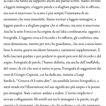
acciaio che fanno da supporto anche alle parole scritte. Siamo invitati
a leggere immagini, a leggere parole e a sfogliare pagine che si offrono,
ma non si muovono: lo scatto è pur sempre l’istantanea di un
momento che resta immobile. Siamo invitati a leggere immagini, a
leggere parole e a sfogliare pagine che si offrono, ma non si muovono:
Anche la serie Fotocose ha origine da un’idea combinatoria: oggetti e
fotografia. L’oggetto evoca il ricordo e lo rafforza, gli conferisce una
terza dimensione, mentre per noi che guardiamo, che non conosciamo
bene la storia, genera incidenti fantastici, narrazioni supplementari. È
bello lasciarsi guidare e poi perdersi in questi percorsi del ricordo e del
sogno. Fotografa di parole, l’hanno definita, ma anche dell’ineffabile,
del vento, di ciò che non si mette in posa. Fotografa di suggestioni dai
versi di Giorgio Caproni, cui ha dedicato, insieme a Luigi
Surdich, “Genova ch’è tutto dire”: un sensibile lavoro fotografico, a
metà strada tra l’illustrazione nel suo significato più ampio e la poesia
per immagini. Siate curiosi: andate a vedere. L’invito implicito è
trovare collegamenti: fili sottili tesi tra le immagini e le parole, tra gli
oggetti e le immagini, che legano ciò che vediamo a ciò che sappiamo