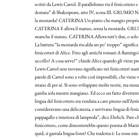
scritti da Lewis Carrol. Il parallelismo tra il fenicotter
domata” di Shakespeare, atto IV, scena III. GRUMIO Non
la mostarda? CATERINA Un piatto che mangio proprio v
CATERINA E allora il manzo, senza la mostarda. GRUM
neanche il manzo. CATERINA Allora tutt’e due, o solo 
La battuta “la mostarda riscalda un po’ troppo” signific
fenicotteri di Alice. Fino agli antichi romani A flamingo
uccello? A cosa serve?” chiede Alice quando gli viene pr
Lewis Carrol non trovano significato nei fenicotteri usat
parole di Carrol sono a volte così impossibili, che viene v
strano di per sé. Si sono sviluppate molte teorie, ma ness
gamba sola mentre mangiano. Ed ecco un fatto divertente: 
lingua del fenicottero era venduta a caro prezzo nell’An
consideravano una delicatezza, e servivano lingua di fenic
pappagallo e interiora di lampreda”, dice Ehrlich. Pare che
fenicottero, come dimostrerebbe questo poema di Marzia
quid, si garrula lingua foret? Che tradotta è: Le rosse mi