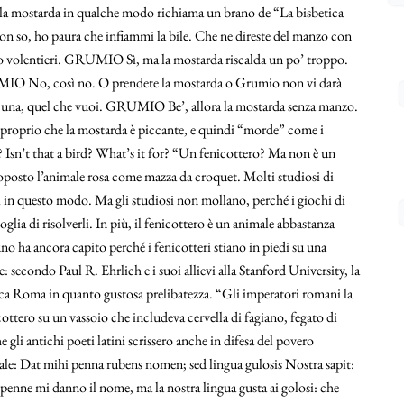
o e la mostarda in qualche modo richiama un brano de “La bisbetica
 so, ho paura che infiammi la bile. Che ne direste del manzo con
olentieri. GRUMIO Sì, ma la mostarda riscalda un po’ troppo.
IO No, così no. O prendete la mostarda o Grumio non vi darà
una, quel che vuoi. GRUMIO Be’, allora la mostarda senza manzo.
a proprio che la mostarda è piccante, e quindi “morde” come i
? Isn’t that a bird? What’s it for? “Un fenicottero? Ma non è un
oposto l’animale rosa come mazza da croquet. Molti studiosi di
i in questo modo. Ma gli studiosi non mollano, perché i giochi di
oglia di risolverli. In più, il fenicottero è un animale abbastanza
uno ha ancora capito perché i fenicotteri stiano in piedi su una
secondo Paul R. Ehrlich e i suoi allievi alla Stanford University, la
tica Roma in quanto gustosa prelibatezza. “Gli imperatori romani la
ottero su un vassoio che includeva cervella di fagiano, fegato di
 gli antichi poeti latini scrissero anche in difesa del povero
le: Dat mihi penna rubens nomen; sed lingua gulosis Nostra sapit:
e penne mi danno il nome, ma la nostra lingua gusta ai golosi: che