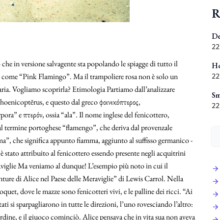
R
De
22
 che in versione salvagente sta popolando le spiagge di tutto il
Ho
oto come “Pink Flamingo”. Ma il trampoliere rosa non è solo un
22
aria. Vogliamo scoprirla? Etimologia Partiamo dall’analizzare
Sm
phoenicoptĕrus, e questo dal greco ϕοινικόπτερος,
22
pora” e πτερόν, ossia “ala”. Il nome inglese del fenicottero,
dal termine portoghese “flamengo”, che deriva dal provenzale
mma”, che significa appunto fiamma, aggiunto al suffisso germanico -
è stato attribuito al fenicottero essendo presente negli acquitrini
eraviglie Ma veniamo al dunque! L’esempio più noto in cui il
ture di Alice nel Paese delle Meraviglie” di Lewis Carrol. Nella
roquet, dove le mazze sono fenicotteri vivi, e le palline dei ricci. “Ai
ati si sparpagliarono in tutte le direzioni, l’uno rovesciando l’altro:
rdine, e il giuoco cominciò. Alice pensava che in vita sua non aveva