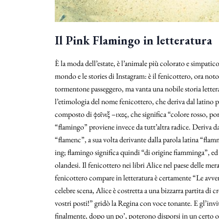
Il Pink Flamingo in letteratura
È la moda dell’estate, è l’animale più colorato e simpatico
mondo e le stories di Instagram: è il fenicottero, ora n
tormentone passeggero, ma vanta una nobile storia letter
l’etimologia del nome fenicottero, che deriva dal latino 
composto di ϕοῖνιξ –ικος, che significa “colore rosso, por
“flamingo” proviene invece da tutt’altra radice. Deriva 
“flamenc”, a sua volta derivante dalla parola latina “fla
ing; flamingo significa quindi “di origine fiamminga”, ed 
olandesi. Il fenicottero nei libri Alice nel paese delle m
fenicottero compare in letteratura è certamente “Le avven
celebre scena, Alice è costretta a una bizzarra partita di c
vostri posti!” gridò la Regina con voce tonante. E gl’invit
finalmente, dopo un po’, poterono disporsi in un certo o