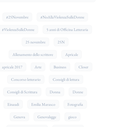
#25Novembre
#NoAllaViolenzaSulleDonne
#ViolenzaSulleDonne
5 anni di Officina Letteraria
25 novembre
25N
Allenamento dello scrittore
Apricale
apricale 2017
Arte
Business
Closer
Concorso letterario
Consigli di lettura
Consigli di Scrittura
Donna
Donne
Einaudi
Emilia Marasco
Fotografia
Genova
Genovalegge
gioco