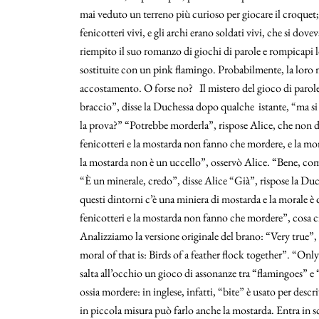
mai veduto un terreno più curioso per giocare il croquet; e
fenicotteri vivi, e gli archi erano soldati vivi, che si dov
riempito il suo romanzo di giochi di parole e rompicapi l
sostituite con un pink flamingo. Probabilmente, la loro
accostamento. O forse no? Il mistero del gioco di parole
braccio”, disse la Duchessa dopo qualche istante, “ma si è
la prova?” “Potrebbe morderla”, rispose Alice, che non de
fenicotteri e la mostarda non fanno che mordere, e la mora
la mostarda non è un uccello”, osservò Alice. “Bene, com
“È un minerale, credo”, disse Alice “Già”, rispose la Duc
questi dintorni c’è una miniera di mostarda e la morale è q
fenicotteri e la mostarda non fanno che mordere”, cosa c
Analizziamo la versione originale del brano: “Very true”
moral of that is: Birds of a feather flock together”. “On
salta all’occhio un gioco di assonanze tra “flamingoes” e
ossia mordere: in inglese, infatti, “bite” è usato per des
in piccola misura può farlo anche la mostarda. Entra in sc