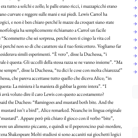
ra tutto a solchi e zolle; le palle erano ricci, i mazzapicchi erano
evano curvare e reggere sulle mani e sui piedi. Lewis Carrol ha
ogici, e non è ben chiaro perché le mazze da croquet siano state
 morfologia ha semplicemente richiamato a Carrol un facile
 “Scommetto che sei sorpresa, perché non ti cingo la vita col
 perché non so di che carattere sia il tuo fenicottero. Vogliamo far
siderava simili esperimenti. “È vero”, disse la Duchessa, “i
le è questa: Gli uccelli della stessa razza se ne vanno insieme”. “Ma
e sempre”, disse la Duchessa, “tu dici le cose con molta chiarezza!”
hessa, che pareva accettasse tutto quello che diceva Alice; “in
uesta: La miniera è la maniera di gabbar la gente intera”. “I
i avrà voluto dire il caro Lewis con questo accostamento?
, said the Duchess: “flamingoes and mustard both bite. And the
ly mustard isn’t a bird”, Alice remarked. Neanche in lingua originale
 “mustard”. Appare però più chiaro il gioco con il verbo “bite”,
crivere un alimento piccante, e quindi se il peperoncino può mordere,
ena Shakespeare Molti studiosi si sono accaniti sui giochetti logici