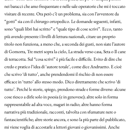
nei baracci che amo frequentare e nelle sale operatorie che mi è toccato
visitare di recente. Ora però c’è un problema, sia con l’avventore da
“gotti” sia con il chirurgo ortopedico. Le domande seguenti, infatti,
sono “quali libri hai scritto” e “quale tipo di cose scrivi”. Ecco, tanto
più avendo presente i livelli di lettura nazionali, citare un proprio
titolo non funziona, a meno che, a seconda dei gusti, non siate l’autore
di Gomorra, Tre metri sopra la cielo, La strada verso casa, Seta o Il cane
di terracotta. Sul “cosa scrivi” è più facile e difficile. Evito di dire che
credo e pratico l’idea di ‘autore totale’, come dice Andruetto. E cioè
che scrivo ‘di tutto’, anche prendendomi il rischio di non essere
efficace in ‘tutto’ allo stesso modo. Dico direttamente che scrivo ‘di
tutto’. Perché le storie, spiego, prendono strade e forme diverse: alcune
cose riesco a dirle solo in poesia (e in genovese); altre solo in forma
rappresentabile ad alta voce, magari in radio; altre hanno forma
narrativa più tradizionale, racconti, talvolta con sfumature nere o
fantascientifiche; altre storie ancora, e sono la più parte del pubblicato,
mi viene voglia di accostarle a lettori giovani o giovanissimi. Anche