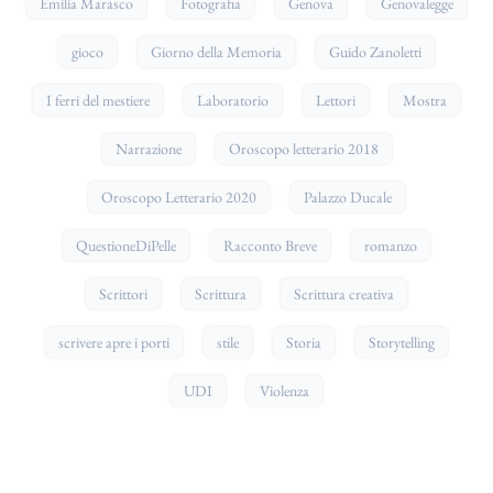
Emilia Marasco
Fotografia
Genova
Genovalegge
gioco
Giorno della Memoria
Guido Zanoletti
I ferri del mestiere
Laboratorio
Lettori
Mostra
Narrazione
Oroscopo letterario 2018
Oroscopo Letterario 2020
Palazzo Ducale
QuestioneDiPelle
Racconto Breve
romanzo
Scrittori
Scrittura
Scrittura creativa
scrivere apre i porti
stile
Storia
Storytelling
UDI
Violenza