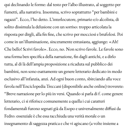
qui declinando le forme: dal testo per l’albo illustrato, al soggetto per
fumetti, alla narrativa. Insomma, scrivo soprattutto “per bambini e
ragazzi”. Ecco, l’ho detto. L’interlocutore, primario e/o alcolista, di
solito dissimula la delusione con un sorriso: troppo articolata la
risposta per dirgli, alla fin fine, che scrivo per mocciosi e brufolosi. Poi
come in un’illuminazione, sinceramente entusiasta, aggiunge: «Ah!
Che bello! Scrivi favole». Ecco, no. Non scrivo favole. Le favole sono
una forma ben specifica della narrazione, fin dagli antichi, e a dirlo
tutta, al di là dell’ampia proposizione a ricaduta sul pubblico dei
bambini, non sono esattamente un genere letterario dedicato in modo
esclusivo all’infanzia, anzi. Ad ogni buon conto, sbirciando alla voce
favola nell’Enciclopedia Treccani (disponibile anche online) troverete:
“Breve narrazione per lo più in versi. Quando si parla di f. come genere
letterario, ci si riferisce comunemente a quella i cui caratteri
fondamentali furono segnati già da Esopo e universalmente diffusi da
Fedro: essenziale è che essa racchiuda una verità morale o un
insegnamento di saggezza pratica e che vi agiscano (a volte insieme a