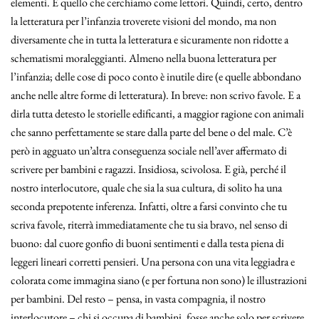
elementi. È quello che cerchiamo come lettori. Quindi, certo, dentro
la letteratura per l’infanzia troverete visioni del mondo, ma non
diversamente che in tutta la letteratura e sicuramente non ridotte a
schematismi moraleggianti. Almeno nella buona letteratura per
l’infanzia; delle cose di poco conto è inutile dire (e quelle abbondano
anche nelle altre forme di letteratura). In breve: non scrivo favole. E a
dirla tutta detesto le storielle edificanti, a maggior ragione con animali
che sanno perfettamente se stare dalla parte del bene o del male. C’è
però in agguato un’altra conseguenza sociale nell’aver affermato di
scrivere per bambini e ragazzi. Insidiosa, scivolosa. E già, perché il
nostro interlocutore, quale che sia la sua cultura, di solito ha una
seconda prepotente inferenza. Infatti, oltre a farsi convinto che tu
scriva favole, riterrà immediatamente che tu sia bravo, nel senso di
buono: dal cuore gonfio di buoni sentimenti e dalla testa piena di
leggeri lineari corretti pensieri. Una persona con una vita leggiadra e
colorata come immagina siano (e per fortuna non sono) le illustrazioni
per bambini. Del resto – pensa, in vasta compagnia, il nostro
interlocutore – chi si occupa di bambini, fosse anche solo per scrivere