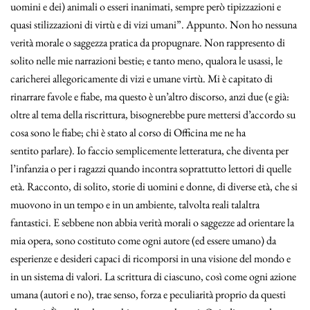
uomini e dei) animali o esseri inanimati, sempre però tipizzazioni e
quasi stilizzazioni di virtù e di vizi umani”. Appunto. Non ho nessuna
verità morale o saggezza pratica da propugnare. Non rappresento di
solito nelle mie narrazioni bestie; e tanto meno, qualora le usassi, le
caricherei allegoricamente di vizi e umane virtù. Mi è capitato di
rinarrare favole e fiabe, ma questo è un’altro discorso, anzi due (e già:
oltre al tema della riscrittura, bisognerebbe pure mettersi d’accordo su
cosa sono le fiabe; chi è stato al corso di Officina me ne ha
sentito parlare). Io faccio semplicemente letteratura, che diventa per
l’infanzia o per i ragazzi quando incontra soprattutto lettori di quelle
età. Racconto, di solito, storie di uomini e donne, di diverse età, che si
muovono in un tempo e in un ambiente, talvolta reali talaltra
fantastici. E sebbene non abbia verità morali o saggezze ad orientare la
mia opera, sono costituto come ogni autore (ed essere umano) da
esperienze e desideri capaci di ricomporsi in una visione del mondo e
in un sistema di valori. La scrittura di ciascuno, così come ogni azione
umana (autori e no), trae senso, forza e peculiarità proprio da questi