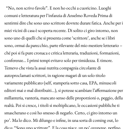
“No, non scrivo favole”. E non ho occhi a cuoricino. Luoghi
comuni e letteratura per l’infanzia di Anselmo Roveda Prima di
sentirmi dire che sono uno scrittore dovrete durare fatica. Anche per i
miei vicini di casa è scoperta recente. Di solito ci giro intorno, non
sono uno di quelli che si presenta come ‘scrittore’, anche se i libri
sono, ormai da parecchio, parte rilevante del mio mestiere letterario –
ché poi si fa pure cronaca e critica letteraria, traduzioni, formazioni,
conferenze… I primi tempi evitavo solo per timidezza. E timore.
Temevo che vista la assai nutrita compagnia circolante di
autoproclamati scrittori, in ragione magari di un solo titolo
variamente pubblicato (self, stamperia sotto casa, EPA, minuscoli
editori mai o mal distribuiti…), si potesse scambiare l’affermazione per
millanteria, vanteria, mancato senso delle proporzioni o, peggio, della
realtà. Poi si cresce, i titoli si moltiplicano, le occasioni pubbliche ti
smascherano e così ho smesso di negarlo. Certo, ci giro intorno un
po’. Ma lo dico. Mi dilungo e infine, in una sorta di coming out, lo
dico: “Sono uno scrittore”. E la cosa piace, un po’ ovunque, perfino