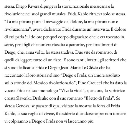
stessa. Diego Rivera dipingeva la storia nazionale messicana e la
rivoluzione nei suoi grandi murales, Frida Kahlo ritraeva solo se stessa.
“La mia pittura porta il messaggio del dolore, la mia pittura non è
rivoluzionaria”, aveva dichiarato Frida durante un’intervista. Il dolore
di cui parla è il dolore per quel corpo disgraziato che le era toccato in
sorte, per i figli che non era riuscita a partorire, per i tradimenti di
Diego, che, a sua volta, lei stessa tradiva. Due vite da romanzo, di
quelli da leggere tutto di un fiato. E sono tanti, infatti, gli scrittori che
si sono dedicati a Frida e Diego: Jean- Marie Le Clézio che ha
raccontato la loro storia nel suo “Diego e Frida, un amore assoluto
sullo sfondo del Messico rivoluzionario”; Pino Cacucci che ha dato la
voce a Frida nel suo monologo “Viva la vida!”, e, ancora, la scrittrice
croata Slavenka Drakulic con il suo romanzo “Il letto di Frida”. Se
siete a Genova, se passate di qua, visitate la mostra: la forza di Frida
Kahlo, la sua voglia di vivere, il desiderio di andarsene per non tornare
vi colpiranno e Diego e Frida non vi lasceranno più!