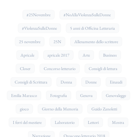
#25Novembre
#NoAllaViolenzaSulleDonne
#ViolenzaSulleDonne
5 anni di Officina Letteraria
25 novembre
25N
Allenamento dello scrittore
Apricale
apricale 2017
Arte
Business
Closer
Concorso letterario
Consigli di lettura
Consigli di Scrittura
Donna
Donne
Einaudi
Emilia Marasco
Fotografia
Genova
Genovalegge
gioco
Giorno della Memoria
Guido Zanoletti
I ferri del mestiere
Laboratorio
Lettori
Mostra
Narrazione
Oroscopo letterario 2018