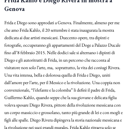
Frida Kahlo e Diego Rivera in mostra a
Genova
Frida e Diego sono approdati a Genova. Finalmente, almeno per me
che amo Frida Kahlo, il 20 settembre è stata inaugurata la mostra
dedicata ai due artisti messicani. Duecento opere, tra dipinti e
fotografie, occuperanno gli appartamenti del Doge a Palazzo Ducale
fino all’8 febbraio 2015. Nelle dodici sale si alternano i dipinti di
Diego e gli autoritratti di Frida, in un percorso che racconta al
visitatore non solo l’arte, ma, soprattutto, la vita dei coniugi Rivera.
Una vita intensa, bella e dolorosa quella di Frida e Diego, uniti
dall’amore per l’arte, per il Messico e la rivoluzione. Una coppia non
convenzionale, “l’elefante e la colomba” li definì il padre di Frida,
Guillermo Kahlo, quando seppe che la sua giovane e delicata figlia
voleva sposare Diego Rivera, pittore della rivoluzione messicana con
un corpo massiccio e grossolano, tanto più grande di lei e con mogli e
figli alle spalle. Diego Rivera dipingeva la storia nazionale messicana e
la rivoluzione nei suoi grandi murales, Frida Kahlo ritraeva solo se