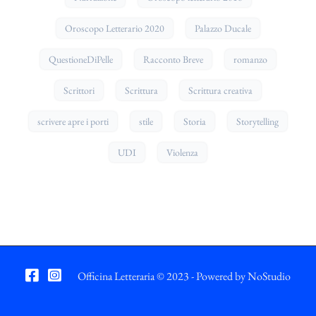
Oroscopo Letterario 2020
Palazzo Ducale
QuestioneDiPelle
Racconto Breve
romanzo
Scrittori
Scrittura
Scrittura creativa
scrivere apre i porti
stile
Storia
Storytelling
UDI
Violenza
Officina Letteraria © 2023 - Powered by
NoStudio