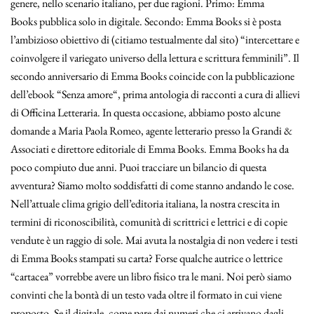
genere, nello scenario italiano, per due ragioni. Primo: Emma
Books pubblica solo in digitale. Secondo: Emma Books si è posta
l’ambizioso obiettivo di (citiamo testualmente dal sito) “intercettare e
coinvolgere il variegato universo della lettura e scrittura femminili”. Il
secondo anniversario di Emma Books coincide con la pubblicazione
dell’ebook “Senza amore“, prima antologia di racconti a cura di allievi
di Officina Letteraria. In questa occasione, abbiamo posto alcune
domande a Maria Paola Romeo, agente letterario presso la Grandi &
Associati e direttore editoriale di Emma Books. Emma Books ha da
poco compiuto due anni. Puoi tracciare un bilancio di questa
avventura? Siamo molto soddisfatti di come stanno andando le cose.
Nell’attuale clima grigio dell’editoria italiana, la nostra crescita in
termini di riconoscibilità, comunità di scrittrici e lettrici e di copie
vendute è un raggio di sole. Mai avuta la nostalgia di non vedere i testi
di Emma Books stampati su carta? Forse qualche autrice o lettrice
“cartacea” vorrebbe avere un libro fisico tra le mani. Noi però siamo
convinti che la bontà di un testo vada oltre il formato in cui viene
proposto. Se il digitale, come pare dai numeri che ci arrivano dagli