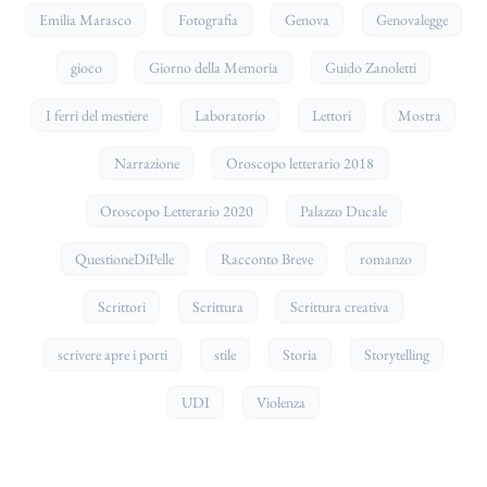
Emilia Marasco
Fotografia
Genova
Genovalegge
gioco
Giorno della Memoria
Guido Zanoletti
I ferri del mestiere
Laboratorio
Lettori
Mostra
Narrazione
Oroscopo letterario 2018
Oroscopo Letterario 2020
Palazzo Ducale
QuestioneDiPelle
Racconto Breve
romanzo
Scrittori
Scrittura
Scrittura creativa
scrivere apre i porti
stile
Storia
Storytelling
UDI
Violenza