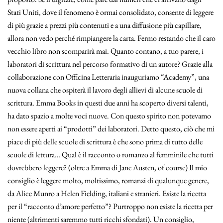
Stati Uniti, dove il fenomeno è ormai consolidato, consente di leggere
di più grazie a prezzi più contenuti e a una diffusione più capillare,
allora non vedo perché rimpiangere la carta. Fermo restando che il caro
vecchio libro non scomparirà mai. Quanto contano, a tuo parere, i
laboratori di scrittura nel percorso formativo di un autore? Grazie alla
collaborazione con Officina Letteraria inauguriamo “Academy”, una
nuova collana che ospiterà il lavoro degli allievi di alcune scuole di
scrittura. Emma Books in questi due anni ha scoperto diversi talenti,
ha dato spazio a molte voci nuove. Con questo spirito non potevamo
non essere aperti ai “prodotti” dei laboratori. Detto questo, ciò che mi
piace di più delle scuole di scrittura è che sono prima di tutto delle
scuole di lettura… Qual è il racconto o romanzo al femminile che tutti
dovrebbero leggere? (oltre a Emma di Jane Austen, of course) Il mio
consiglio è leggere molto, moltissimo, romanzi di qualunque genere,
da Alice Munro a Helen Fielding, italiani e stranieri. Esiste la ricetta
per il “racconto d’amore perfetto”? Purtroppo non esiste la ricetta per
niente (altrimenti saremmo tutti ricchi sfondati). Un consiglio,