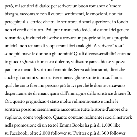
però, mi sentirei di darlo: per scrivere un buon romanzo d’amore
bisogna raccontare con il cuore i sentimenti, le emozioni, non far
percepire alla lettrice che tu, lo scrittore, ti senti superiore e in fondo
non ci credi del tutto. Poi, pur rimanendo fedele ai canoni del genere
romantico, inviterei chi scrive a trovare un proprio stile, una propria
unicità; non tentare di scopiazzare libri analoghi. A scrivere “rosa”
sono più brave le donne o gli uomini? Quali diverse sensibilità entrano
in gioco? Questo è un tasto dolente, si discute parecchio se si possa
parlare o meno di scrittura femminile. Senza addentrarmi, direi che
anche gli uomini sanno scrivere meravigliose storie in rosa. Fino a
qualche anno fa erano persino più bravi perché le donne cercavano
disperatamente di emanciparsi dall’immagine della scrittrice di serie B.
Ora questo pregiudizio è stato molto ridimensionato e anche le
scrittrici possono serenamente raccontare tutte le storie d’amore che
vogliono, come vogliono. Quanto contano realmente i social network
nella promozione di un testo? Emma Books ha più di 1.000 like
su Facebook, oltre 2.000 follower su Twitter e più di 300 follower