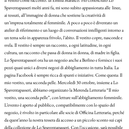
Il vestito come racconto. di Emilia Marasco. Ho conosciuto Lo
Spaventapasseri molti anni fa, mi sono subito appassionata alle linee,
ai tessuti, all’immagine di donna che sostiene la creatività di
un’impresa totalmente al femminile. A poco a poco è diventato un
atelier di riferimento e un luogo di conversazioni intelligenti intorno a
un tema solo in apparenza frivolo, l’abito. Il vestito copre, nasconde e
svela. Il vestito è sempre un racconto, a ogni latitudine, in ogni
cultura, un racconto che passa di donna in donna, di madre in figlia.
Lo Spaventapasseri ora ha un negozio anche a Berlino e fornisce i suoi
pezzi quasi unici a diversi negozi di abbigliamento in tutta Italia. La
pagina Facebook è sempre ricca di spunti e iniziative. Come questa: Il
mio vestito, una seconda pelle. Mercoledì 30 ottobre, insieme a Lo
Spaventapasseri, abbiamo organizzato la Merenda Letteraria “Il mio
vestito, una seconda pelle”, con letture sull’abbigliamento femminile.
L’evento è aperto al pubblico, compatibilmente con lo spazio del
negozio, è rivolto in particolare alle socie di Officina Letteraria, perché
da quest’anno la nostra tessera dà accesso a un piccolo sconto sui capi
della collezione de Lo Spaventapasseri. Con l’occasione, sarà possibile