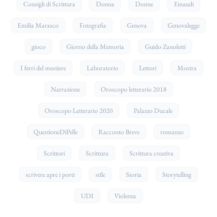
Consigli di Scrittura
Donna
Donne
Einaudi
Emilia Marasco
Fotografia
Genova
Genovalegge
gioco
Giorno della Memoria
Guido Zanoletti
I ferri del mestiere
Laboratorio
Lettori
Mostra
Narrazione
Oroscopo letterario 2018
Oroscopo Letterario 2020
Palazzo Ducale
QuestioneDiPelle
Racconto Breve
romanzo
Scrittori
Scrittura
Scrittura creativa
scrivere apre i porti
stile
Storia
Storytelling
UDI
Violenza